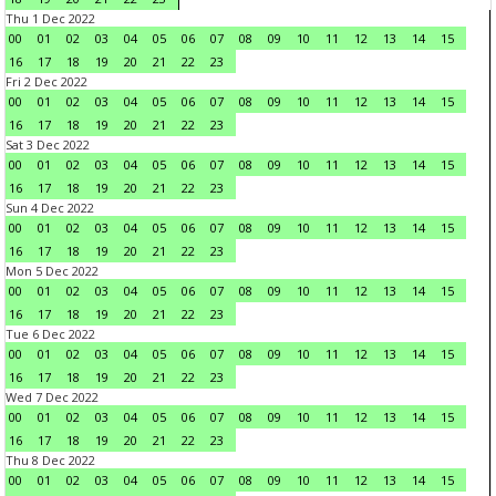
Thu 1 Dec 2022
00
01
02
03
04
05
06
07
08
09
10
11
12
13
14
15
16
17
18
19
20
21
22
23
Fri 2 Dec 2022
00
01
02
03
04
05
06
07
08
09
10
11
12
13
14
15
16
17
18
19
20
21
22
23
Sat 3 Dec 2022
00
01
02
03
04
05
06
07
08
09
10
11
12
13
14
15
16
17
18
19
20
21
22
23
Sun 4 Dec 2022
00
01
02
03
04
05
06
07
08
09
10
11
12
13
14
15
16
17
18
19
20
21
22
23
Mon 5 Dec 2022
00
01
02
03
04
05
06
07
08
09
10
11
12
13
14
15
16
17
18
19
20
21
22
23
Tue 6 Dec 2022
00
01
02
03
04
05
06
07
08
09
10
11
12
13
14
15
16
17
18
19
20
21
22
23
Wed 7 Dec 2022
00
01
02
03
04
05
06
07
08
09
10
11
12
13
14
15
16
17
18
19
20
21
22
23
Thu 8 Dec 2022
00
01
02
03
04
05
06
07
08
09
10
11
12
13
14
15