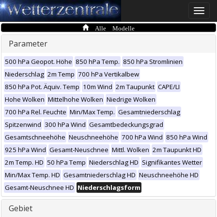
Toggle
naviga
Alle Modelle
Parameter
500 hPa Geopot. Höhe
850 hPa Temp.
850 hPa Stromlinien
Niederschlag
2m Temp
700 hPa Vertikalbew
850 hPa Pot. Äquiv. Temp
10m Wind
2m Taupunkt
CAPE/LI
Hohe Wolken
Mittelhohe Wolken
Niedrige Wolken
700 hPa Rel. Feuchte
Min/Max Temp.
Gesamtniederschlag
Spitzenwind
300 hPa Wind
Gesamtbedeckungsgrad
Gesamtschneehöhe
Neuschneehöhe
700 hPa Wind
850 hPa Wind
925 hPa Wind
Gesamt-Neuschnee
Mittl. Wolken
2m Taupunkt HD
2m Temp. HD
50 hPa Temp
Niederschlag HD
Signifikantes Wetter
Min/Max Temp. HD
Gesamtniederschlag HD
Neuschneehöhe HD
Gesamt-Neuschnee HD
Niederschlagsform
Gebiet