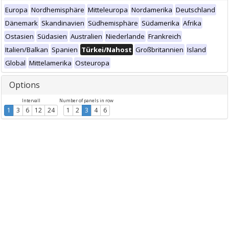
Europa
Nordhemisphäre
Mitteleuropa
Nordamerika
Deutschland
Dänemark
Skandinavien
Südhemisphäre
Südamerika
Afrika
Ostasien
Südasien
Australien
Niederlande
Frankreich
Italien/Balkan
Spanien
Türkei/Nahost
Großbritannien
Island
Global
Mittelamerika
Osteuropa
Options
Intervall
Number of panels in row
1
3
6
12
24
1
2
3
4
6