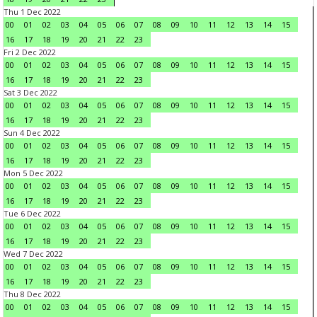
Thu 1 Dec 2022
00
01
02
03
04
05
06
07
08
09
10
11
12
13
14
15
16
17
18
19
20
21
22
23
Fri 2 Dec 2022
00
01
02
03
04
05
06
07
08
09
10
11
12
13
14
15
16
17
18
19
20
21
22
23
Sat 3 Dec 2022
00
01
02
03
04
05
06
07
08
09
10
11
12
13
14
15
16
17
18
19
20
21
22
23
Sun 4 Dec 2022
00
01
02
03
04
05
06
07
08
09
10
11
12
13
14
15
16
17
18
19
20
21
22
23
Mon 5 Dec 2022
00
01
02
03
04
05
06
07
08
09
10
11
12
13
14
15
16
17
18
19
20
21
22
23
Tue 6 Dec 2022
00
01
02
03
04
05
06
07
08
09
10
11
12
13
14
15
16
17
18
19
20
21
22
23
Wed 7 Dec 2022
00
01
02
03
04
05
06
07
08
09
10
11
12
13
14
15
16
17
18
19
20
21
22
23
Thu 8 Dec 2022
00
01
02
03
04
05
06
07
08
09
10
11
12
13
14
15