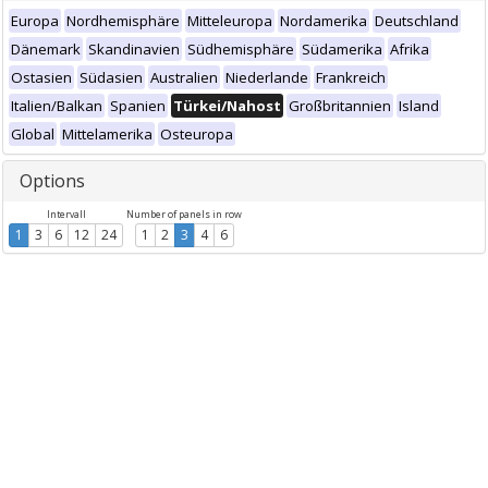
Europa
Nordhemisphäre
Mitteleuropa
Nordamerika
Deutschland
Dänemark
Skandinavien
Südhemisphäre
Südamerika
Afrika
Ostasien
Südasien
Australien
Niederlande
Frankreich
Italien/Balkan
Spanien
Türkei/Nahost
Großbritannien
Island
Global
Mittelamerika
Osteuropa
Options
Intervall
Number of panels in row
1
3
6
12
24
1
2
3
4
6