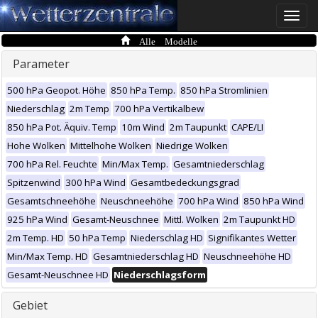
Toggle
naviga
Alle Modelle
Parameter
500 hPa Geopot. Höhe
850 hPa Temp.
850 hPa Stromlinien
Niederschlag
2m Temp
700 hPa Vertikalbew
850 hPa Pot. Äquiv. Temp
10m Wind
2m Taupunkt
CAPE/LI
Hohe Wolken
Mittelhohe Wolken
Niedrige Wolken
700 hPa Rel. Feuchte
Min/Max Temp.
Gesamtniederschlag
Spitzenwind
300 hPa Wind
Gesamtbedeckungsgrad
Gesamtschneehöhe
Neuschneehöhe
700 hPa Wind
850 hPa Wind
925 hPa Wind
Gesamt-Neuschnee
Mittl. Wolken
2m Taupunkt HD
2m Temp. HD
50 hPa Temp
Niederschlag HD
Signifikantes Wetter
Min/Max Temp. HD
Gesamtniederschlag HD
Neuschneehöhe HD
Gesamt-Neuschnee HD
Niederschlagsform
Gebiet