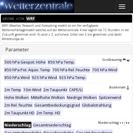
Toggle
naviga
WRF
AROME
ICON
WRF (Weather Research and Forecasting model) ist ein frei verfügbares
Wettervorhersagemodell welches auf der Wetterzentrale 4 mal täglich bis 72 Stunden in die
Zukunft gerechnet wird. Es wird z.Z. auf einem Gitter von 5 km gerechnet und deckt
Mitteleuropa ab.
Parameter
Großräumig
500 hPa Geopot. Höhe
850 hPa Temp.
850 hPa Pot. Äquiv. Temp
700 hPa Rel. Feuchte
700 hPa Wind
850 hPa Wind
925 hPa Wind
925 hPa Temp.
Bodennah
2m Temp
10m Wind
2m Taupunkt
CAPE/LI
Hohe Wolken
Mittelhohe Wolken
Niedrige Wolken
Spitzenwind
2m Rel. feuchte
Gesamtbedeckungsgrad
Globalstrahlung
2m Taupunkt HD
2m Temp. HD
Niederschlag
Niederschlag
Gesamtniederschlag
Gesamtschneehöhe
Neuschneehöhe
Gesamt-Neuschnee