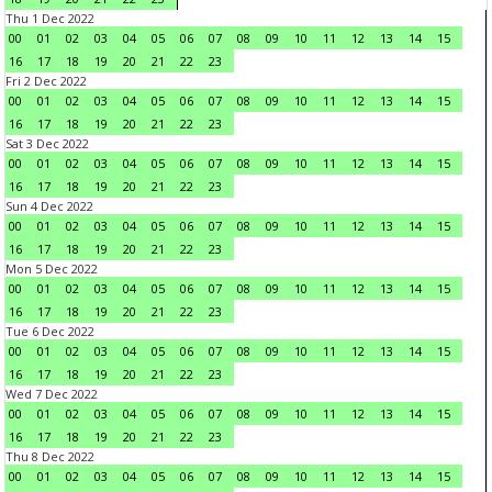
Thu 1 Dec 2022
00
01
02
03
04
05
06
07
08
09
10
11
12
13
14
15
16
17
18
19
20
21
22
23
Fri 2 Dec 2022
00
01
02
03
04
05
06
07
08
09
10
11
12
13
14
15
16
17
18
19
20
21
22
23
Sat 3 Dec 2022
00
01
02
03
04
05
06
07
08
09
10
11
12
13
14
15
16
17
18
19
20
21
22
23
Sun 4 Dec 2022
00
01
02
03
04
05
06
07
08
09
10
11
12
13
14
15
16
17
18
19
20
21
22
23
Mon 5 Dec 2022
00
01
02
03
04
05
06
07
08
09
10
11
12
13
14
15
16
17
18
19
20
21
22
23
Tue 6 Dec 2022
00
01
02
03
04
05
06
07
08
09
10
11
12
13
14
15
16
17
18
19
20
21
22
23
Wed 7 Dec 2022
00
01
02
03
04
05
06
07
08
09
10
11
12
13
14
15
16
17
18
19
20
21
22
23
Thu 8 Dec 2022
00
01
02
03
04
05
06
07
08
09
10
11
12
13
14
15