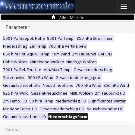
Toggle
naviga
Alle Modelle
Parameter
500 hPa Geopot. Höhe
850 hPa Temp.
850 hPa Stromlinien
Niederschlag
2m Temp
700 hPa Vertikalbew
850 hPa Pot. Äquiv. Temp
10m Wind
2m Taupunkt
CAPE/LI
Hohe Wolken
Mittelhohe Wolken
Niedrige Wolken
700 hPa Rel. Feuchte
Min/Max Temp.
Gesamtniederschlag
Spitzenwind
300 hPa Wind
Gesamtbedeckungsgrad
Gesamtschneehöhe
Neuschneehöhe
700 hPa Wind
850 hPa Wind
925 hPa Wind
Gesamt-Neuschnee
Mittl. Wolken
2m Taupunkt HD
2m Temp. HD
50 hPa Temp
Niederschlag HD
Signifikantes Wetter
Min/Max Temp. HD
Gesamtniederschlag HD
Neuschneehöhe HD
Gesamt-Neuschnee HD
Niederschlagsform
Gebiet