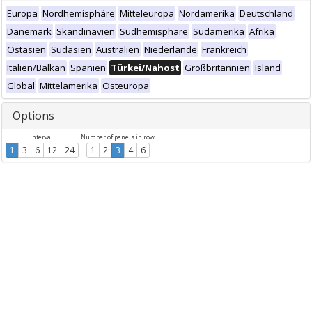
Europa
Nordhemisphäre
Mitteleuropa
Nordamerika
Deutschland
Dänemark
Skandinavien
Südhemisphäre
Südamerika
Afrika
Ostasien
Südasien
Australien
Niederlande
Frankreich
Italien/Balkan
Spanien
Türkei/Nahost
Großbritannien
Island
Global
Mittelamerika
Osteuropa
Options
Intervall
Number of panels in row
1
3
6
12
24
1
2
3
4
6