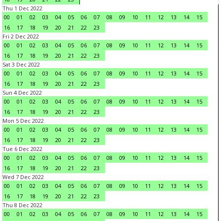
Thu 1 Dec 2022
00
01
02
03
04
05
06
07
08
09
10
11
12
13
14
15
16
17
18
19
20
21
22
23
Fri 2 Dec 2022
00
01
02
03
04
05
06
07
08
09
10
11
12
13
14
15
16
17
18
19
20
21
22
23
Sat 3 Dec 2022
00
01
02
03
04
05
06
07
08
09
10
11
12
13
14
15
16
17
18
19
20
21
22
23
Sun 4 Dec 2022
00
01
02
03
04
05
06
07
08
09
10
11
12
13
14
15
16
17
18
19
20
21
22
23
Mon 5 Dec 2022
00
01
02
03
04
05
06
07
08
09
10
11
12
13
14
15
16
17
18
19
20
21
22
23
Tue 6 Dec 2022
00
01
02
03
04
05
06
07
08
09
10
11
12
13
14
15
16
17
18
19
20
21
22
23
Wed 7 Dec 2022
00
01
02
03
04
05
06
07
08
09
10
11
12
13
14
15
16
17
18
19
20
21
22
23
Thu 8 Dec 2022
00
01
02
03
04
05
06
07
08
09
10
11
12
13
14
15