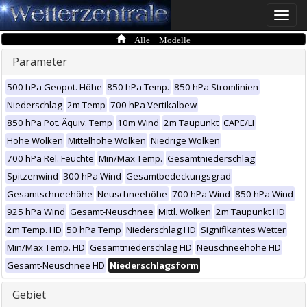
Toggle
naviga
Alle Modelle
Parameter
500 hPa Geopot. Höhe
850 hPa Temp.
850 hPa Stromlinien
Niederschlag
2m Temp
700 hPa Vertikalbew
850 hPa Pot. Äquiv. Temp
10m Wind
2m Taupunkt
CAPE/LI
Hohe Wolken
Mittelhohe Wolken
Niedrige Wolken
700 hPa Rel. Feuchte
Min/Max Temp.
Gesamtniederschlag
Spitzenwind
300 hPa Wind
Gesamtbedeckungsgrad
Gesamtschneehöhe
Neuschneehöhe
700 hPa Wind
850 hPa Wind
925 hPa Wind
Gesamt-Neuschnee
Mittl. Wolken
2m Taupunkt HD
2m Temp. HD
50 hPa Temp
Niederschlag HD
Signifikantes Wetter
Min/Max Temp. HD
Gesamtniederschlag HD
Neuschneehöhe HD
Gesamt-Neuschnee HD
Niederschlagsform
Gebiet