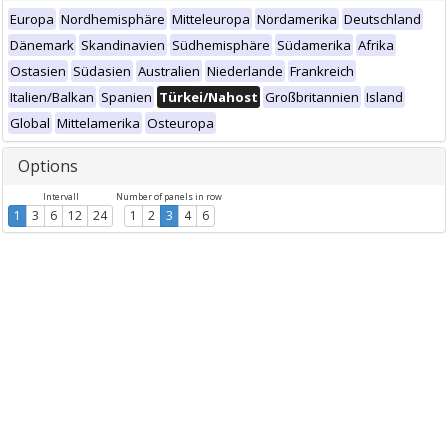
Europa
Nordhemisphäre
Mitteleuropa
Nordamerika
Deutschland
Dänemark
Skandinavien
Südhemisphäre
Südamerika
Afrika
Ostasien
Südasien
Australien
Niederlande
Frankreich
Italien/Balkan
Spanien
Türkei/Nahost
Großbritannien
Island
Global
Mittelamerika
Osteuropa
Options
Intervall
Number of panels in row
1
3
6
12
24
1
2
3
4
6