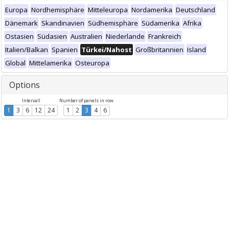
Europa
Nordhemisphäre
Mitteleuropa
Nordamerika
Deutschland
Dänemark
Skandinavien
Südhemisphäre
Südamerika
Afrika
Ostasien
Südasien
Australien
Niederlande
Frankreich
Italien/Balkan
Spanien
Türkei/Nahost
Großbritannien
Island
Global
Mittelamerika
Osteuropa
Options
Intervall
Number of panels in row
1
3
6
12
24
1
2
3
4
6