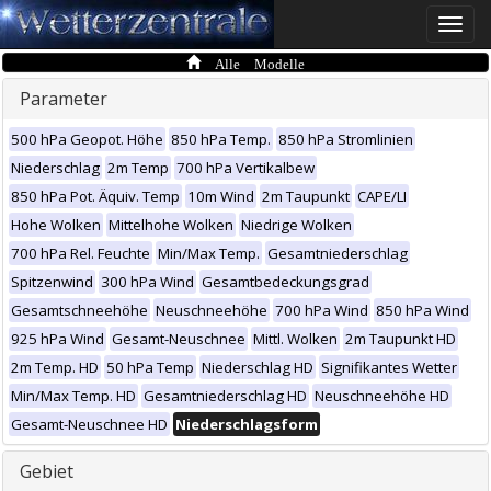
Toggle
naviga
Alle Modelle
Parameter
500 hPa Geopot. Höhe
850 hPa Temp.
850 hPa Stromlinien
Niederschlag
2m Temp
700 hPa Vertikalbew
850 hPa Pot. Äquiv. Temp
10m Wind
2m Taupunkt
CAPE/LI
Hohe Wolken
Mittelhohe Wolken
Niedrige Wolken
700 hPa Rel. Feuchte
Min/Max Temp.
Gesamtniederschlag
Spitzenwind
300 hPa Wind
Gesamtbedeckungsgrad
Gesamtschneehöhe
Neuschneehöhe
700 hPa Wind
850 hPa Wind
925 hPa Wind
Gesamt-Neuschnee
Mittl. Wolken
2m Taupunkt HD
2m Temp. HD
50 hPa Temp
Niederschlag HD
Signifikantes Wetter
Min/Max Temp. HD
Gesamtniederschlag HD
Neuschneehöhe HD
Gesamt-Neuschnee HD
Niederschlagsform
Gebiet