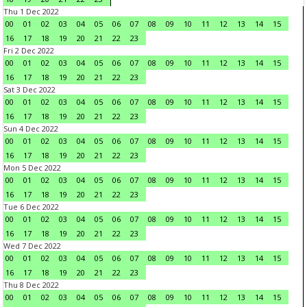
Thu 1 Dec 2022
00
01
02
03
04
05
06
07
08
09
10
11
12
13
14
15
16
17
18
19
20
21
22
23
Fri 2 Dec 2022
00
01
02
03
04
05
06
07
08
09
10
11
12
13
14
15
16
17
18
19
20
21
22
23
Sat 3 Dec 2022
00
01
02
03
04
05
06
07
08
09
10
11
12
13
14
15
16
17
18
19
20
21
22
23
Sun 4 Dec 2022
00
01
02
03
04
05
06
07
08
09
10
11
12
13
14
15
16
17
18
19
20
21
22
23
Mon 5 Dec 2022
00
01
02
03
04
05
06
07
08
09
10
11
12
13
14
15
16
17
18
19
20
21
22
23
Tue 6 Dec 2022
00
01
02
03
04
05
06
07
08
09
10
11
12
13
14
15
16
17
18
19
20
21
22
23
Wed 7 Dec 2022
00
01
02
03
04
05
06
07
08
09
10
11
12
13
14
15
16
17
18
19
20
21
22
23
Thu 8 Dec 2022
00
01
02
03
04
05
06
07
08
09
10
11
12
13
14
15