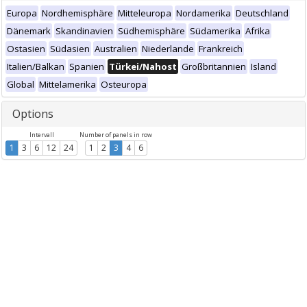
Europa
Nordhemisphäre
Mitteleuropa
Nordamerika
Deutschland
Dänemark
Skandinavien
Südhemisphäre
Südamerika
Afrika
Ostasien
Südasien
Australien
Niederlande
Frankreich
Italien/Balkan
Spanien
Türkei/Nahost
Großbritannien
Island
Global
Mittelamerika
Osteuropa
Options
Intervall
Number of panels in row
1
3
6
12
24
1
2
3
4
6