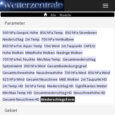
Toggle
naviga
Alle Modelle
Parameter
500 hPa Geopot. Höhe
850 hPa Temp.
850 hPa Stromlinien
Niederschlag
2m Temp
700 hPa Vertikalbew
850 hPa Pot. Äquiv. Temp
10m Wind
2m Taupunkt
CAPE/LI
Hohe Wolken
Mittelhohe Wolken
Niedrige Wolken
700 hPa Rel. Feuchte
Min/Max Temp.
Gesamtniederschlag
Spitzenwind
300 hPa Wind
Gesamtbedeckungsgrad
Gesamtschneehöhe
Neuschneehöhe
700 hPa Wind
850 hPa Wind
925 hPa Wind
Gesamt-Neuschnee
Mittl. Wolken
2m Taupunkt HD
2m Temp. HD
50 hPa Temp
Niederschlag HD
Signifikantes Wetter
Min/Max Temp. HD
Gesamtniederschlag HD
Neuschneehöhe HD
Gesamt-Neuschnee HD
Niederschlagsform
Gebiet