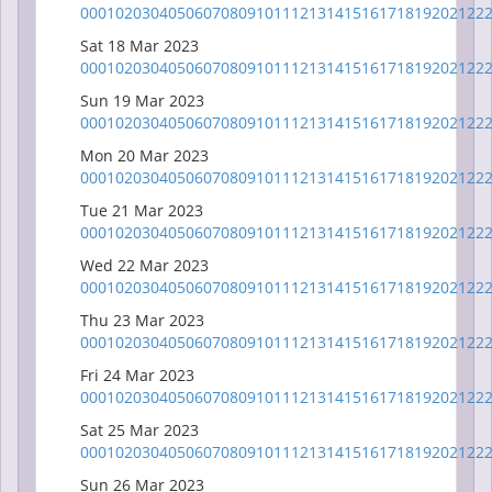
00
01
02
03
04
05
06
07
08
09
10
11
12
13
14
15
16
17
18
19
20
21
22
Sat 18 Mar 2023
00
01
02
03
04
05
06
07
08
09
10
11
12
13
14
15
16
17
18
19
20
21
22
Sun 19 Mar 2023
00
01
02
03
04
05
06
07
08
09
10
11
12
13
14
15
16
17
18
19
20
21
22
Mon 20 Mar 2023
00
01
02
03
04
05
06
07
08
09
10
11
12
13
14
15
16
17
18
19
20
21
22
Tue 21 Mar 2023
00
01
02
03
04
05
06
07
08
09
10
11
12
13
14
15
16
17
18
19
20
21
22
Wed 22 Mar 2023
00
01
02
03
04
05
06
07
08
09
10
11
12
13
14
15
16
17
18
19
20
21
22
Thu 23 Mar 2023
00
01
02
03
04
05
06
07
08
09
10
11
12
13
14
15
16
17
18
19
20
21
22
Fri 24 Mar 2023
00
01
02
03
04
05
06
07
08
09
10
11
12
13
14
15
16
17
18
19
20
21
22
Sat 25 Mar 2023
00
01
02
03
04
05
06
07
08
09
10
11
12
13
14
15
16
17
18
19
20
21
22
Sun 26 Mar 2023