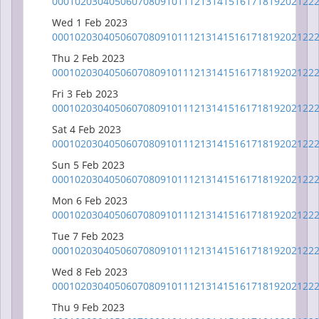
00
01
02
03
04
05
06
07
08
09
10
11
12
13
14
15
16
17
18
19
20
21
22
Wed 1 Feb 2023
00
01
02
03
04
05
06
07
08
09
10
11
12
13
14
15
16
17
18
19
20
21
22
Thu 2 Feb 2023
00
01
02
03
04
05
06
07
08
09
10
11
12
13
14
15
16
17
18
19
20
21
22
Fri 3 Feb 2023
00
01
02
03
04
05
06
07
08
09
10
11
12
13
14
15
16
17
18
19
20
21
22
Sat 4 Feb 2023
00
01
02
03
04
05
06
07
08
09
10
11
12
13
14
15
16
17
18
19
20
21
22
Sun 5 Feb 2023
00
01
02
03
04
05
06
07
08
09
10
11
12
13
14
15
16
17
18
19
20
21
22
Mon 6 Feb 2023
00
01
02
03
04
05
06
07
08
09
10
11
12
13
14
15
16
17
18
19
20
21
22
Tue 7 Feb 2023
00
01
02
03
04
05
06
07
08
09
10
11
12
13
14
15
16
17
18
19
20
21
22
Wed 8 Feb 2023
00
01
02
03
04
05
06
07
08
09
10
11
12
13
14
15
16
17
18
19
20
21
22
Thu 9 Feb 2023