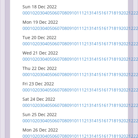
Sun 18 Dec 2022
00
01
02
03
04
05
06
07
08
09
10
11
12
13
14
15
16
17
18
19
20
21
22
Mon 19 Dec 2022
00
01
02
03
04
05
06
07
08
09
10
11
12
13
14
15
16
17
18
19
20
21
22
Tue 20 Dec 2022
00
01
02
03
04
05
06
07
08
09
10
11
12
13
14
15
16
17
18
19
20
21
22
Wed 21 Dec 2022
00
01
02
03
04
05
06
07
08
09
10
11
12
13
14
15
16
17
18
19
20
21
22
Thu 22 Dec 2022
00
01
02
03
04
05
06
07
08
09
10
11
12
13
14
15
16
17
18
19
20
21
22
Fri 23 Dec 2022
00
01
02
03
04
05
06
07
08
09
10
11
12
13
14
15
16
17
18
19
20
21
22
Sat 24 Dec 2022
00
01
02
03
04
05
06
07
08
09
10
11
12
13
14
15
16
17
18
19
20
21
22
Sun 25 Dec 2022
00
01
02
03
04
05
06
07
08
09
10
11
12
13
14
15
16
17
18
19
20
21
22
Mon 26 Dec 2022
00
01
02
03
04
05
06
07
08
09
10
11
12
13
14
15
16
17
18
19
20
21
22