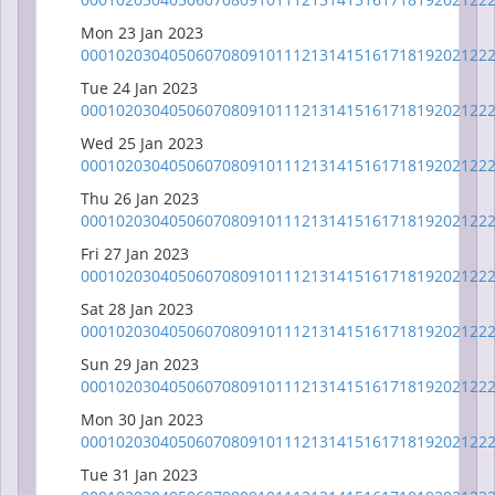
Mon 23 Jan 2023
00
01
02
03
04
05
06
07
08
09
10
11
12
13
14
15
16
17
18
19
20
21
22
Tue 24 Jan 2023
00
01
02
03
04
05
06
07
08
09
10
11
12
13
14
15
16
17
18
19
20
21
22
Wed 25 Jan 2023
00
01
02
03
04
05
06
07
08
09
10
11
12
13
14
15
16
17
18
19
20
21
22
Thu 26 Jan 2023
00
01
02
03
04
05
06
07
08
09
10
11
12
13
14
15
16
17
18
19
20
21
22
Fri 27 Jan 2023
00
01
02
03
04
05
06
07
08
09
10
11
12
13
14
15
16
17
18
19
20
21
22
Sat 28 Jan 2023
00
01
02
03
04
05
06
07
08
09
10
11
12
13
14
15
16
17
18
19
20
21
22
Sun 29 Jan 2023
00
01
02
03
04
05
06
07
08
09
10
11
12
13
14
15
16
17
18
19
20
21
22
Mon 30 Jan 2023
00
01
02
03
04
05
06
07
08
09
10
11
12
13
14
15
16
17
18
19
20
21
22
Tue 31 Jan 2023