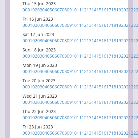
Thu 15 Jun 2023
00
01
02
03
04
05
06
07
08
09
10
11
12
13
14
15
16
17
18
19
20
21
22
Fri 16 Jun 2023
00
01
02
03
04
05
06
07
08
09
10
11
12
13
14
15
16
17
18
19
20
21
22
Sat 17 Jun 2023
00
01
02
03
04
05
06
07
08
09
10
11
12
13
14
15
16
17
18
19
20
21
22
Sun 18 Jun 2023
00
01
02
03
04
05
06
07
08
09
10
11
12
13
14
15
16
17
18
19
20
21
22
Mon 19 Jun 2023
00
01
02
03
04
05
06
07
08
09
10
11
12
13
14
15
16
17
18
19
20
21
22
Tue 20 Jun 2023
00
01
02
03
04
05
06
07
08
09
10
11
12
13
14
15
16
17
18
19
20
21
22
Wed 21 Jun 2023
00
01
02
03
04
05
06
07
08
09
10
11
12
13
14
15
16
17
18
19
20
21
22
Thu 22 Jun 2023
00
01
02
03
04
05
06
07
08
09
10
11
12
13
14
15
16
17
18
19
20
21
22
Fri 23 Jun 2023
00
01
02
03
04
05
06
07
08
09
10
11
12
13
14
15
16
17
18
19
20
21
22