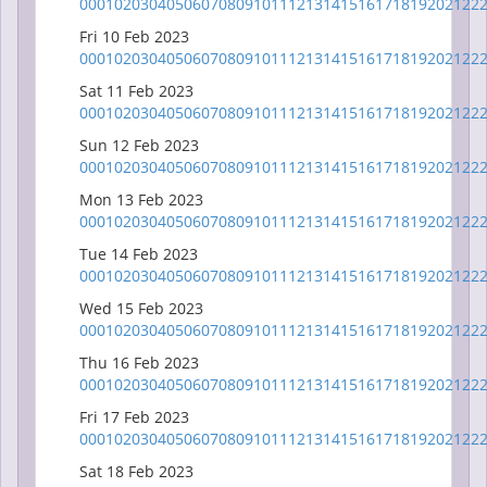
00
01
02
03
04
05
06
07
08
09
10
11
12
13
14
15
16
17
18
19
20
21
22
Fri 10 Feb 2023
00
01
02
03
04
05
06
07
08
09
10
11
12
13
14
15
16
17
18
19
20
21
22
Sat 11 Feb 2023
00
01
02
03
04
05
06
07
08
09
10
11
12
13
14
15
16
17
18
19
20
21
22
Sun 12 Feb 2023
00
01
02
03
04
05
06
07
08
09
10
11
12
13
14
15
16
17
18
19
20
21
22
Mon 13 Feb 2023
00
01
02
03
04
05
06
07
08
09
10
11
12
13
14
15
16
17
18
19
20
21
22
Tue 14 Feb 2023
00
01
02
03
04
05
06
07
08
09
10
11
12
13
14
15
16
17
18
19
20
21
22
Wed 15 Feb 2023
00
01
02
03
04
05
06
07
08
09
10
11
12
13
14
15
16
17
18
19
20
21
22
Thu 16 Feb 2023
00
01
02
03
04
05
06
07
08
09
10
11
12
13
14
15
16
17
18
19
20
21
22
Fri 17 Feb 2023
00
01
02
03
04
05
06
07
08
09
10
11
12
13
14
15
16
17
18
19
20
21
22
Sat 18 Feb 2023