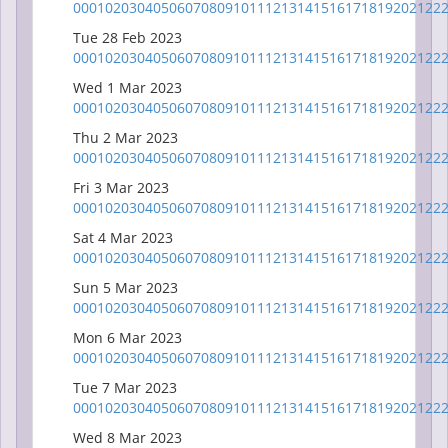
00
01
02
03
04
05
06
07
08
09
10
11
12
13
14
15
16
17
18
19
20
21
22
Tue 28 Feb 2023
00
01
02
03
04
05
06
07
08
09
10
11
12
13
14
15
16
17
18
19
20
21
22
Wed 1 Mar 2023
00
01
02
03
04
05
06
07
08
09
10
11
12
13
14
15
16
17
18
19
20
21
22
Thu 2 Mar 2023
00
01
02
03
04
05
06
07
08
09
10
11
12
13
14
15
16
17
18
19
20
21
22
Fri 3 Mar 2023
00
01
02
03
04
05
06
07
08
09
10
11
12
13
14
15
16
17
18
19
20
21
22
Sat 4 Mar 2023
00
01
02
03
04
05
06
07
08
09
10
11
12
13
14
15
16
17
18
19
20
21
22
Sun 5 Mar 2023
00
01
02
03
04
05
06
07
08
09
10
11
12
13
14
15
16
17
18
19
20
21
22
Mon 6 Mar 2023
00
01
02
03
04
05
06
07
08
09
10
11
12
13
14
15
16
17
18
19
20
21
22
Tue 7 Mar 2023
00
01
02
03
04
05
06
07
08
09
10
11
12
13
14
15
16
17
18
19
20
21
22
Wed 8 Mar 2023