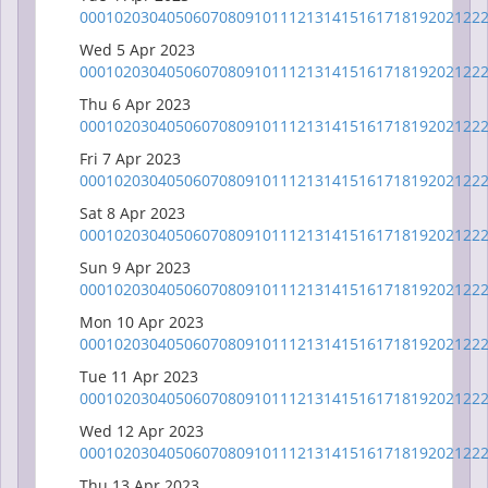
00
01
02
03
04
05
06
07
08
09
10
11
12
13
14
15
16
17
18
19
20
21
22
Wed 5 Apr 2023
00
01
02
03
04
05
06
07
08
09
10
11
12
13
14
15
16
17
18
19
20
21
22
Thu 6 Apr 2023
00
01
02
03
04
05
06
07
08
09
10
11
12
13
14
15
16
17
18
19
20
21
22
Fri 7 Apr 2023
00
01
02
03
04
05
06
07
08
09
10
11
12
13
14
15
16
17
18
19
20
21
22
Sat 8 Apr 2023
00
01
02
03
04
05
06
07
08
09
10
11
12
13
14
15
16
17
18
19
20
21
22
Sun 9 Apr 2023
00
01
02
03
04
05
06
07
08
09
10
11
12
13
14
15
16
17
18
19
20
21
22
Mon 10 Apr 2023
00
01
02
03
04
05
06
07
08
09
10
11
12
13
14
15
16
17
18
19
20
21
22
Tue 11 Apr 2023
00
01
02
03
04
05
06
07
08
09
10
11
12
13
14
15
16
17
18
19
20
21
22
Wed 12 Apr 2023
00
01
02
03
04
05
06
07
08
09
10
11
12
13
14
15
16
17
18
19
20
21
22
Thu 13 Apr 2023