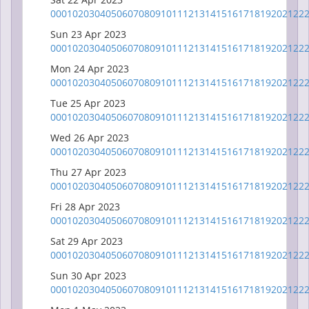
00
01
02
03
04
05
06
07
08
09
10
11
12
13
14
15
16
17
18
19
20
21
22
Sun 23 Apr 2023
00
01
02
03
04
05
06
07
08
09
10
11
12
13
14
15
16
17
18
19
20
21
22
Mon 24 Apr 2023
00
01
02
03
04
05
06
07
08
09
10
11
12
13
14
15
16
17
18
19
20
21
22
Tue 25 Apr 2023
00
01
02
03
04
05
06
07
08
09
10
11
12
13
14
15
16
17
18
19
20
21
22
Wed 26 Apr 2023
00
01
02
03
04
05
06
07
08
09
10
11
12
13
14
15
16
17
18
19
20
21
22
Thu 27 Apr 2023
00
01
02
03
04
05
06
07
08
09
10
11
12
13
14
15
16
17
18
19
20
21
22
Fri 28 Apr 2023
00
01
02
03
04
05
06
07
08
09
10
11
12
13
14
15
16
17
18
19
20
21
22
Sat 29 Apr 2023
00
01
02
03
04
05
06
07
08
09
10
11
12
13
14
15
16
17
18
19
20
21
22
Sun 30 Apr 2023
00
01
02
03
04
05
06
07
08
09
10
11
12
13
14
15
16
17
18
19
20
21
22