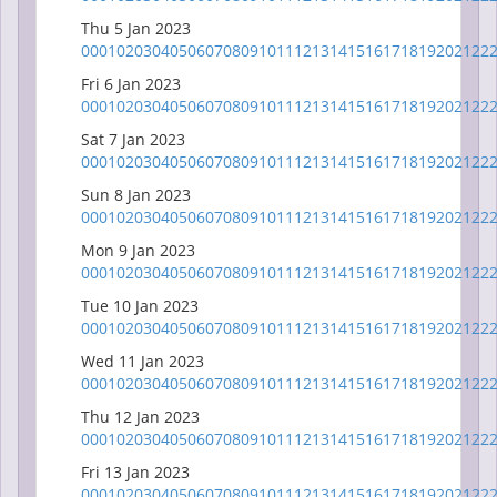
Thu 5 Jan 2023
00
01
02
03
04
05
06
07
08
09
10
11
12
13
14
15
16
17
18
19
20
21
22
Fri 6 Jan 2023
00
01
02
03
04
05
06
07
08
09
10
11
12
13
14
15
16
17
18
19
20
21
22
Sat 7 Jan 2023
00
01
02
03
04
05
06
07
08
09
10
11
12
13
14
15
16
17
18
19
20
21
22
Sun 8 Jan 2023
00
01
02
03
04
05
06
07
08
09
10
11
12
13
14
15
16
17
18
19
20
21
22
Mon 9 Jan 2023
00
01
02
03
04
05
06
07
08
09
10
11
12
13
14
15
16
17
18
19
20
21
22
Tue 10 Jan 2023
00
01
02
03
04
05
06
07
08
09
10
11
12
13
14
15
16
17
18
19
20
21
22
Wed 11 Jan 2023
00
01
02
03
04
05
06
07
08
09
10
11
12
13
14
15
16
17
18
19
20
21
22
Thu 12 Jan 2023
00
01
02
03
04
05
06
07
08
09
10
11
12
13
14
15
16
17
18
19
20
21
22
Fri 13 Jan 2023
00
01
02
03
04
05
06
07
08
09
10
11
12
13
14
15
16
17
18
19
20
21
22