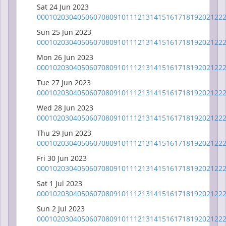
Sat 24 Jun 2023
00
01
02
03
04
05
06
07
08
09
10
11
12
13
14
15
16
17
18
19
20
21
22
Sun 25 Jun 2023
00
01
02
03
04
05
06
07
08
09
10
11
12
13
14
15
16
17
18
19
20
21
22
Mon 26 Jun 2023
00
01
02
03
04
05
06
07
08
09
10
11
12
13
14
15
16
17
18
19
20
21
22
Tue 27 Jun 2023
00
01
02
03
04
05
06
07
08
09
10
11
12
13
14
15
16
17
18
19
20
21
22
Wed 28 Jun 2023
00
01
02
03
04
05
06
07
08
09
10
11
12
13
14
15
16
17
18
19
20
21
22
Thu 29 Jun 2023
00
01
02
03
04
05
06
07
08
09
10
11
12
13
14
15
16
17
18
19
20
21
22
Fri 30 Jun 2023
00
01
02
03
04
05
06
07
08
09
10
11
12
13
14
15
16
17
18
19
20
21
22
Sat 1 Jul 2023
00
01
02
03
04
05
06
07
08
09
10
11
12
13
14
15
16
17
18
19
20
21
22
Sun 2 Jul 2023
00
01
02
03
04
05
06
07
08
09
10
11
12
13
14
15
16
17
18
19
20
21
22