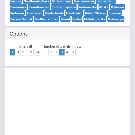
Europa
Nordhemisphäre
Mitteleuropa
Nordamerika
Deutschland
Dänemark
Skandinavien
Südhemisphäre
Südamerika
Afrika
Ostasien
Südasien
Australien
Niederlande
Frankreich
Italien/Balkan
Spanien
Türkei/Nahost
Großbritannien
Island
Global
Mittelamerika
Osteuropa
Options
Intervall
Number of panels in row
1
3
6
12
24
1
2
3
4
6