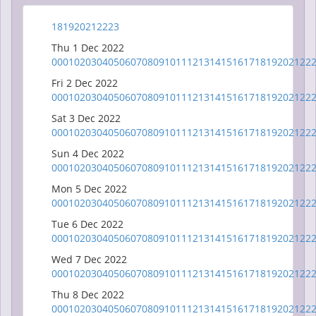
18
19
20
21
22
23
Thu 1 Dec 2022
00
01
02
03
04
05
06
07
08
09
10
11
12
13
14
15
16
17
18
19
20
21
22
Fri 2 Dec 2022
00
01
02
03
04
05
06
07
08
09
10
11
12
13
14
15
16
17
18
19
20
21
22
Sat 3 Dec 2022
00
01
02
03
04
05
06
07
08
09
10
11
12
13
14
15
16
17
18
19
20
21
22
Sun 4 Dec 2022
00
01
02
03
04
05
06
07
08
09
10
11
12
13
14
15
16
17
18
19
20
21
22
Mon 5 Dec 2022
00
01
02
03
04
05
06
07
08
09
10
11
12
13
14
15
16
17
18
19
20
21
22
Tue 6 Dec 2022
00
01
02
03
04
05
06
07
08
09
10
11
12
13
14
15
16
17
18
19
20
21
22
Wed 7 Dec 2022
00
01
02
03
04
05
06
07
08
09
10
11
12
13
14
15
16
17
18
19
20
21
22
Thu 8 Dec 2022
00
01
02
03
04
05
06
07
08
09
10
11
12
13
14
15
16
17
18
19
20
21
22