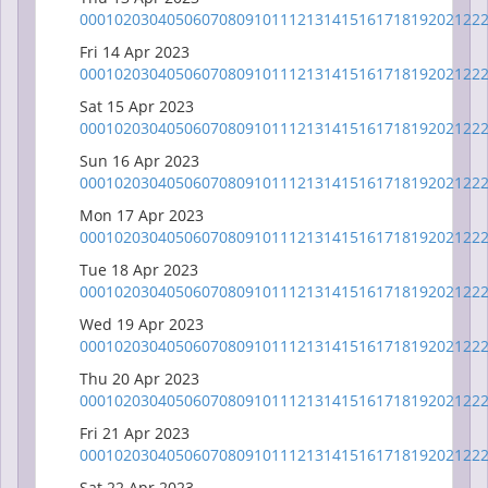
00
01
02
03
04
05
06
07
08
09
10
11
12
13
14
15
16
17
18
19
20
21
22
Fri 14 Apr 2023
00
01
02
03
04
05
06
07
08
09
10
11
12
13
14
15
16
17
18
19
20
21
22
Sat 15 Apr 2023
00
01
02
03
04
05
06
07
08
09
10
11
12
13
14
15
16
17
18
19
20
21
22
Sun 16 Apr 2023
00
01
02
03
04
05
06
07
08
09
10
11
12
13
14
15
16
17
18
19
20
21
22
Mon 17 Apr 2023
00
01
02
03
04
05
06
07
08
09
10
11
12
13
14
15
16
17
18
19
20
21
22
Tue 18 Apr 2023
00
01
02
03
04
05
06
07
08
09
10
11
12
13
14
15
16
17
18
19
20
21
22
Wed 19 Apr 2023
00
01
02
03
04
05
06
07
08
09
10
11
12
13
14
15
16
17
18
19
20
21
22
Thu 20 Apr 2023
00
01
02
03
04
05
06
07
08
09
10
11
12
13
14
15
16
17
18
19
20
21
22
Fri 21 Apr 2023
00
01
02
03
04
05
06
07
08
09
10
11
12
13
14
15
16
17
18
19
20
21
22
Sat 22 Apr 2023