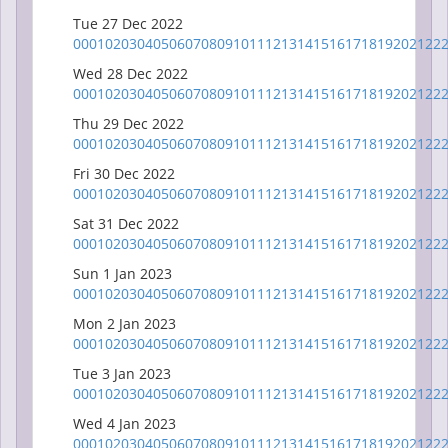
Tue 27 Dec 2022
00
01
02
03
04
05
06
07
08
09
10
11
12
13
14
15
16
17
18
19
20
21
22
Wed 28 Dec 2022
00
01
02
03
04
05
06
07
08
09
10
11
12
13
14
15
16
17
18
19
20
21
22
Thu 29 Dec 2022
00
01
02
03
04
05
06
07
08
09
10
11
12
13
14
15
16
17
18
19
20
21
22
Fri 30 Dec 2022
00
01
02
03
04
05
06
07
08
09
10
11
12
13
14
15
16
17
18
19
20
21
22
Sat 31 Dec 2022
00
01
02
03
04
05
06
07
08
09
10
11
12
13
14
15
16
17
18
19
20
21
22
Sun 1 Jan 2023
00
01
02
03
04
05
06
07
08
09
10
11
12
13
14
15
16
17
18
19
20
21
22
Mon 2 Jan 2023
00
01
02
03
04
05
06
07
08
09
10
11
12
13
14
15
16
17
18
19
20
21
22
Tue 3 Jan 2023
00
01
02
03
04
05
06
07
08
09
10
11
12
13
14
15
16
17
18
19
20
21
22
Wed 4 Jan 2023
00
01
02
03
04
05
06
07
08
09
10
11
12
13
14
15
16
17
18
19
20
21
22