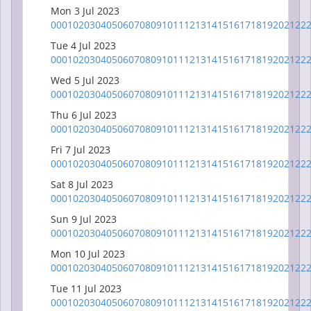
Mon 3 Jul 2023
00
01
02
03
04
05
06
07
08
09
10
11
12
13
14
15
16
17
18
19
20
21
22
Tue 4 Jul 2023
00
01
02
03
04
05
06
07
08
09
10
11
12
13
14
15
16
17
18
19
20
21
22
Wed 5 Jul 2023
00
01
02
03
04
05
06
07
08
09
10
11
12
13
14
15
16
17
18
19
20
21
22
Thu 6 Jul 2023
00
01
02
03
04
05
06
07
08
09
10
11
12
13
14
15
16
17
18
19
20
21
22
Fri 7 Jul 2023
00
01
02
03
04
05
06
07
08
09
10
11
12
13
14
15
16
17
18
19
20
21
22
Sat 8 Jul 2023
00
01
02
03
04
05
06
07
08
09
10
11
12
13
14
15
16
17
18
19
20
21
22
Sun 9 Jul 2023
00
01
02
03
04
05
06
07
08
09
10
11
12
13
14
15
16
17
18
19
20
21
22
Mon 10 Jul 2023
00
01
02
03
04
05
06
07
08
09
10
11
12
13
14
15
16
17
18
19
20
21
22
Tue 11 Jul 2023
00
01
02
03
04
05
06
07
08
09
10
11
12
13
14
15
16
17
18
19
20
21
22