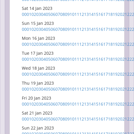
Sat 14 Jan 2023
00
01
02
03
04
05
06
07
08
09
10
11
12
13
14
15
16
17
18
19
20
21
22
Sun 15 Jan 2023
00
01
02
03
04
05
06
07
08
09
10
11
12
13
14
15
16
17
18
19
20
21
22
Mon 16 Jan 2023
00
01
02
03
04
05
06
07
08
09
10
11
12
13
14
15
16
17
18
19
20
21
22
Tue 17 Jan 2023
00
01
02
03
04
05
06
07
08
09
10
11
12
13
14
15
16
17
18
19
20
21
22
Wed 18 Jan 2023
00
01
02
03
04
05
06
07
08
09
10
11
12
13
14
15
16
17
18
19
20
21
22
Thu 19 Jan 2023
00
01
02
03
04
05
06
07
08
09
10
11
12
13
14
15
16
17
18
19
20
21
22
Fri 20 Jan 2023
00
01
02
03
04
05
06
07
08
09
10
11
12
13
14
15
16
17
18
19
20
21
22
Sat 21 Jan 2023
00
01
02
03
04
05
06
07
08
09
10
11
12
13
14
15
16
17
18
19
20
21
22
Sun 22 Jan 2023
00
01
02
03
04
05
06
07
08
09
10
11
12
13
14
15
16
17
18
19
20
21
22