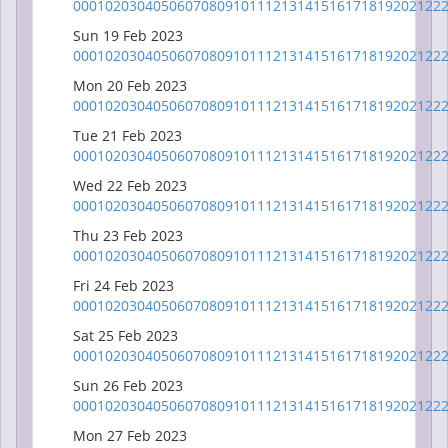
00
01
02
03
04
05
06
07
08
09
10
11
12
13
14
15
16
17
18
19
20
21
22
Sun 19 Feb 2023
00
01
02
03
04
05
06
07
08
09
10
11
12
13
14
15
16
17
18
19
20
21
22
Mon 20 Feb 2023
00
01
02
03
04
05
06
07
08
09
10
11
12
13
14
15
16
17
18
19
20
21
22
Tue 21 Feb 2023
00
01
02
03
04
05
06
07
08
09
10
11
12
13
14
15
16
17
18
19
20
21
22
Wed 22 Feb 2023
00
01
02
03
04
05
06
07
08
09
10
11
12
13
14
15
16
17
18
19
20
21
22
Thu 23 Feb 2023
00
01
02
03
04
05
06
07
08
09
10
11
12
13
14
15
16
17
18
19
20
21
22
Fri 24 Feb 2023
00
01
02
03
04
05
06
07
08
09
10
11
12
13
14
15
16
17
18
19
20
21
22
Sat 25 Feb 2023
00
01
02
03
04
05
06
07
08
09
10
11
12
13
14
15
16
17
18
19
20
21
22
Sun 26 Feb 2023
00
01
02
03
04
05
06
07
08
09
10
11
12
13
14
15
16
17
18
19
20
21
22
Mon 27 Feb 2023