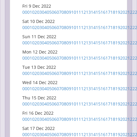
Fri 9 Dec 2022
00
01
02
03
04
05
06
07
08
09
10
11
12
13
14
15
16
17
18
19
20
21
22
Sat 10 Dec 2022
00
01
02
03
04
05
06
07
08
09
10
11
12
13
14
15
16
17
18
19
20
21
22
Sun 11 Dec 2022
00
01
02
03
04
05
06
07
08
09
10
11
12
13
14
15
16
17
18
19
20
21
22
Mon 12 Dec 2022
00
01
02
03
04
05
06
07
08
09
10
11
12
13
14
15
16
17
18
19
20
21
22
Tue 13 Dec 2022
00
01
02
03
04
05
06
07
08
09
10
11
12
13
14
15
16
17
18
19
20
21
22
Wed 14 Dec 2022
00
01
02
03
04
05
06
07
08
09
10
11
12
13
14
15
16
17
18
19
20
21
22
Thu 15 Dec 2022
00
01
02
03
04
05
06
07
08
09
10
11
12
13
14
15
16
17
18
19
20
21
22
Fri 16 Dec 2022
00
01
02
03
04
05
06
07
08
09
10
11
12
13
14
15
16
17
18
19
20
21
22
Sat 17 Dec 2022
00
01
02
03
04
05
06
07
08
09
10
11
12
13
14
15
16
17
18
19
20
21
22