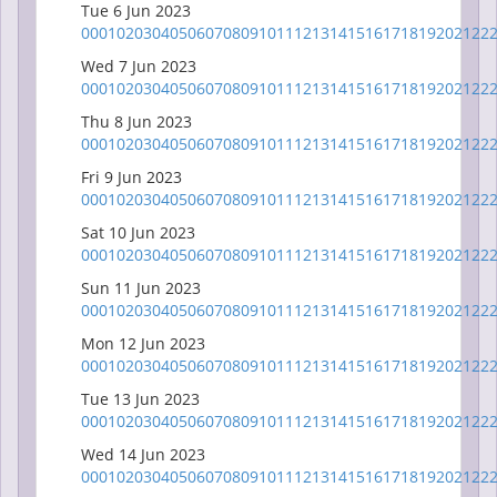
Tue 6 Jun 2023
00
01
02
03
04
05
06
07
08
09
10
11
12
13
14
15
16
17
18
19
20
21
22
Wed 7 Jun 2023
00
01
02
03
04
05
06
07
08
09
10
11
12
13
14
15
16
17
18
19
20
21
22
Thu 8 Jun 2023
00
01
02
03
04
05
06
07
08
09
10
11
12
13
14
15
16
17
18
19
20
21
22
Fri 9 Jun 2023
00
01
02
03
04
05
06
07
08
09
10
11
12
13
14
15
16
17
18
19
20
21
22
Sat 10 Jun 2023
00
01
02
03
04
05
06
07
08
09
10
11
12
13
14
15
16
17
18
19
20
21
22
Sun 11 Jun 2023
00
01
02
03
04
05
06
07
08
09
10
11
12
13
14
15
16
17
18
19
20
21
22
Mon 12 Jun 2023
00
01
02
03
04
05
06
07
08
09
10
11
12
13
14
15
16
17
18
19
20
21
22
Tue 13 Jun 2023
00
01
02
03
04
05
06
07
08
09
10
11
12
13
14
15
16
17
18
19
20
21
22
Wed 14 Jun 2023
00
01
02
03
04
05
06
07
08
09
10
11
12
13
14
15
16
17
18
19
20
21
22