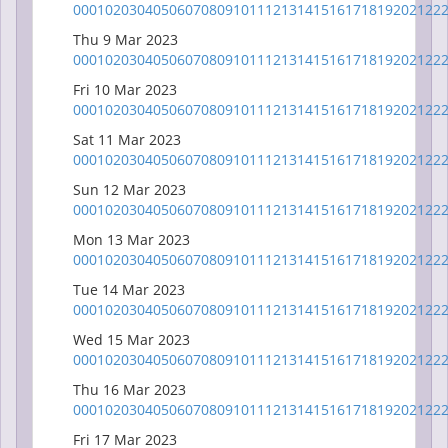
00
01
02
03
04
05
06
07
08
09
10
11
12
13
14
15
16
17
18
19
20
21
22
Thu 9 Mar 2023
00
01
02
03
04
05
06
07
08
09
10
11
12
13
14
15
16
17
18
19
20
21
22
Fri 10 Mar 2023
00
01
02
03
04
05
06
07
08
09
10
11
12
13
14
15
16
17
18
19
20
21
22
Sat 11 Mar 2023
00
01
02
03
04
05
06
07
08
09
10
11
12
13
14
15
16
17
18
19
20
21
22
Sun 12 Mar 2023
00
01
02
03
04
05
06
07
08
09
10
11
12
13
14
15
16
17
18
19
20
21
22
Mon 13 Mar 2023
00
01
02
03
04
05
06
07
08
09
10
11
12
13
14
15
16
17
18
19
20
21
22
Tue 14 Mar 2023
00
01
02
03
04
05
06
07
08
09
10
11
12
13
14
15
16
17
18
19
20
21
22
Wed 15 Mar 2023
00
01
02
03
04
05
06
07
08
09
10
11
12
13
14
15
16
17
18
19
20
21
22
Thu 16 Mar 2023
00
01
02
03
04
05
06
07
08
09
10
11
12
13
14
15
16
17
18
19
20
21
22
Fri 17 Mar 2023