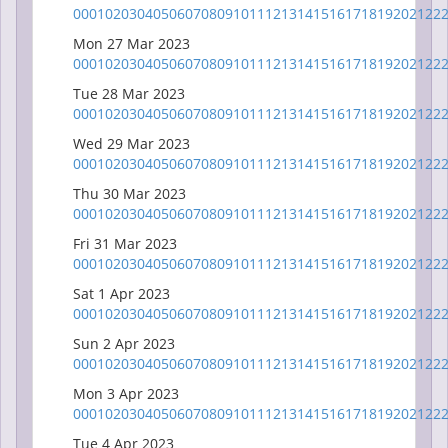
00
01
02
03
04
05
06
07
08
09
10
11
12
13
14
15
16
17
18
19
20
21
22
Mon 27 Mar 2023
00
01
02
03
04
05
06
07
08
09
10
11
12
13
14
15
16
17
18
19
20
21
22
Tue 28 Mar 2023
00
01
02
03
04
05
06
07
08
09
10
11
12
13
14
15
16
17
18
19
20
21
22
Wed 29 Mar 2023
00
01
02
03
04
05
06
07
08
09
10
11
12
13
14
15
16
17
18
19
20
21
22
Thu 30 Mar 2023
00
01
02
03
04
05
06
07
08
09
10
11
12
13
14
15
16
17
18
19
20
21
22
Fri 31 Mar 2023
00
01
02
03
04
05
06
07
08
09
10
11
12
13
14
15
16
17
18
19
20
21
22
Sat 1 Apr 2023
00
01
02
03
04
05
06
07
08
09
10
11
12
13
14
15
16
17
18
19
20
21
22
Sun 2 Apr 2023
00
01
02
03
04
05
06
07
08
09
10
11
12
13
14
15
16
17
18
19
20
21
22
Mon 3 Apr 2023
00
01
02
03
04
05
06
07
08
09
10
11
12
13
14
15
16
17
18
19
20
21
22
Tue 4 Apr 2023