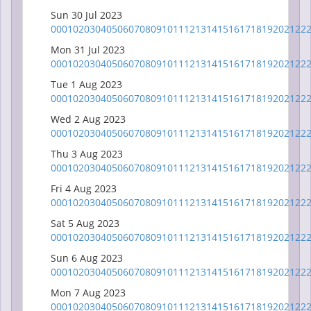
Sun 30 Jul 2023
00
01
02
03
04
05
06
07
08
09
10
11
12
13
14
15
16
17
18
19
20
21
22
Mon 31 Jul 2023
00
01
02
03
04
05
06
07
08
09
10
11
12
13
14
15
16
17
18
19
20
21
22
Tue 1 Aug 2023
00
01
02
03
04
05
06
07
08
09
10
11
12
13
14
15
16
17
18
19
20
21
22
Wed 2 Aug 2023
00
01
02
03
04
05
06
07
08
09
10
11
12
13
14
15
16
17
18
19
20
21
22
Thu 3 Aug 2023
00
01
02
03
04
05
06
07
08
09
10
11
12
13
14
15
16
17
18
19
20
21
22
Fri 4 Aug 2023
00
01
02
03
04
05
06
07
08
09
10
11
12
13
14
15
16
17
18
19
20
21
22
Sat 5 Aug 2023
00
01
02
03
04
05
06
07
08
09
10
11
12
13
14
15
16
17
18
19
20
21
22
Sun 6 Aug 2023
00
01
02
03
04
05
06
07
08
09
10
11
12
13
14
15
16
17
18
19
20
21
22
Mon 7 Aug 2023
00
01
02
03
04
05
06
07
08
09
10
11
12
13
14
15
16
17
18
19
20
21
22