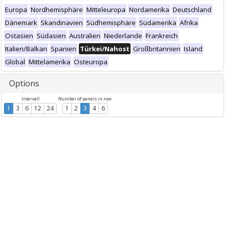
Europa
Nordhemisphäre
Mitteleuropa
Nordamerika
Deutschland
Dänemark
Skandinavien
Südhemisphäre
Südamerika
Afrika
Ostasien
Südasien
Australien
Niederlande
Frankreich
Italien/Balkan
Spanien
Türkei/Nahost
Großbritannien
Island
Global
Mittelamerika
Osteuropa
Options
Intervall
Number of panels in row
1
3
6
12
24
1
2
3
4
6