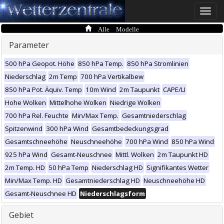
Toggle
naviga
Alle Modelle
Parameter
500 hPa Geopot. Höhe
850 hPa Temp.
850 hPa Stromlinien
Niederschlag
2m Temp
700 hPa Vertikalbew
850 hPa Pot. Äquiv. Temp
10m Wind
2m Taupunkt
CAPE/LI
Hohe Wolken
Mittelhohe Wolken
Niedrige Wolken
700 hPa Rel. Feuchte
Min/Max Temp.
Gesamtniederschlag
Spitzenwind
300 hPa Wind
Gesamtbedeckungsgrad
Gesamtschneehöhe
Neuschneehöhe
700 hPa Wind
850 hPa Wind
925 hPa Wind
Gesamt-Neuschnee
Mittl. Wolken
2m Taupunkt HD
2m Temp. HD
50 hPa Temp
Niederschlag HD
Signifikantes Wetter
Min/Max Temp. HD
Gesamtniederschlag HD
Neuschneehöhe HD
Gesamt-Neuschnee HD
Niederschlagsform
Gebiet