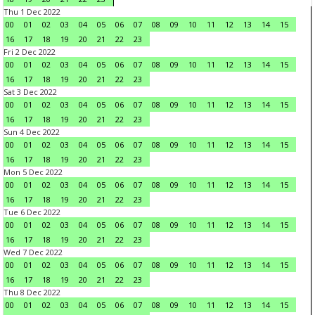
Thu 1 Dec 2022
00
01
02
03
04
05
06
07
08
09
10
11
12
13
14
15
16
17
18
19
20
21
22
23
Fri 2 Dec 2022
00
01
02
03
04
05
06
07
08
09
10
11
12
13
14
15
16
17
18
19
20
21
22
23
Sat 3 Dec 2022
00
01
02
03
04
05
06
07
08
09
10
11
12
13
14
15
16
17
18
19
20
21
22
23
Sun 4 Dec 2022
00
01
02
03
04
05
06
07
08
09
10
11
12
13
14
15
16
17
18
19
20
21
22
23
Mon 5 Dec 2022
00
01
02
03
04
05
06
07
08
09
10
11
12
13
14
15
16
17
18
19
20
21
22
23
Tue 6 Dec 2022
00
01
02
03
04
05
06
07
08
09
10
11
12
13
14
15
16
17
18
19
20
21
22
23
Wed 7 Dec 2022
00
01
02
03
04
05
06
07
08
09
10
11
12
13
14
15
16
17
18
19
20
21
22
23
Thu 8 Dec 2022
00
01
02
03
04
05
06
07
08
09
10
11
12
13
14
15