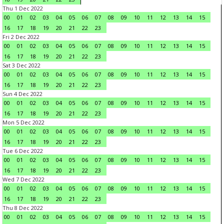
Thu 1 Dec 2022
00
01
02
03
04
05
06
07
08
09
10
11
12
13
14
15
16
17
18
19
20
21
22
23
Fri 2 Dec 2022
00
01
02
03
04
05
06
07
08
09
10
11
12
13
14
15
16
17
18
19
20
21
22
23
Sat 3 Dec 2022
00
01
02
03
04
05
06
07
08
09
10
11
12
13
14
15
16
17
18
19
20
21
22
23
Sun 4 Dec 2022
00
01
02
03
04
05
06
07
08
09
10
11
12
13
14
15
16
17
18
19
20
21
22
23
Mon 5 Dec 2022
00
01
02
03
04
05
06
07
08
09
10
11
12
13
14
15
16
17
18
19
20
21
22
23
Tue 6 Dec 2022
00
01
02
03
04
05
06
07
08
09
10
11
12
13
14
15
16
17
18
19
20
21
22
23
Wed 7 Dec 2022
00
01
02
03
04
05
06
07
08
09
10
11
12
13
14
15
16
17
18
19
20
21
22
23
Thu 8 Dec 2022
00
01
02
03
04
05
06
07
08
09
10
11
12
13
14
15