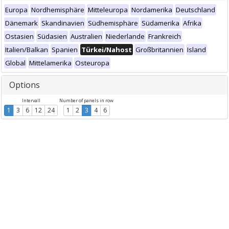
Europa
Nordhemisphäre
Mitteleuropa
Nordamerika
Deutschland
Dänemark
Skandinavien
Südhemisphäre
Südamerika
Afrika
Ostasien
Südasien
Australien
Niederlande
Frankreich
Italien/Balkan
Spanien
Türkei/Nahost
Großbritannien
Island
Global
Mittelamerika
Osteuropa
Options
Intervall
Number of panels in row
1
3
6
12
24
1
2
3
4
6