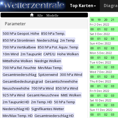
Top Karten
Diagr
Alle Modelle
18
19
20
21
Parameter
Fri 2 Dec 2022
00
01
02
03
500 hPa Geopot. Höhe
850 hPa Temp.
Sat 3 Dec 2022
00
01
02
03
850 hPa Stromlinien
Niederschlag
2m Temp
Sun 4 Dec 2022
700 hPa Vertikalbew
850 hPa Pot. Äquiv. Temp
00
01
02
03
Mon 5 Dec 2022
10m Wind
2m Taupunkt
CAPE/LI
Hohe Wolken
00
01
02
03
Mittelhohe Wolken
Niedrige Wolken
Tue 6 Dec 2022
00
01
02
03
700 hPa Rel. Feuchte
Min/Max Temp.
Wed 7 Dec 2022
Gesamtniederschlag
Spitzenwind
300 hPa Wind
00
01
02
03
Gesamtbedeckungsgrad
Gesamtschneehöhe
Thu 8 Dec 2022
00
01
02
03
Neuschneehöhe
700 hPa Wind
850 hPa Wind
Fri 9 Dec 2022
925 hPa Wind
Gesamt-Neuschnee
Mittl. Wolken
00
01
02
03
Sat 10 Dec 2022
2m Taupunkt HD
2m Temp. HD
50 hPa Temp
00
01
02
03
Niederschlag HD
Signifikantes Wetter
Sun 11 Dec 2022
00
01
02
03
Min/Max Temp. HD
Gesamtniederschlag HD