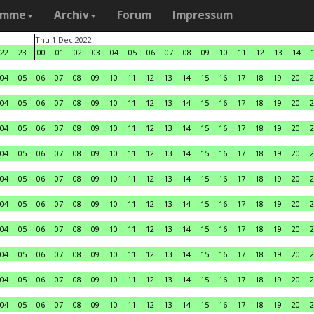
amme
Archiv
Forum
Impressum
Thu 1 Dec 2022
22
23
00
01
02
03
04
05
06
07
08
09
10
11
12
13
14
04
05
06
07
08
09
10
11
12
13
14
15
16
17
18
19
20
2
04
05
06
07
08
09
10
11
12
13
14
15
16
17
18
19
20
2
04
05
06
07
08
09
10
11
12
13
14
15
16
17
18
19
20
2
04
05
06
07
08
09
10
11
12
13
14
15
16
17
18
19
20
2
04
05
06
07
08
09
10
11
12
13
14
15
16
17
18
19
20
2
04
05
06
07
08
09
10
11
12
13
14
15
16
17
18
19
20
2
04
05
06
07
08
09
10
11
12
13
14
15
16
17
18
19
20
2
04
05
06
07
08
09
10
11
12
13
14
15
16
17
18
19
20
2
04
05
06
07
08
09
10
11
12
13
14
15
16
17
18
19
20
2
04
05
06
07
08
09
10
11
12
13
14
15
16
17
18
19
20
2