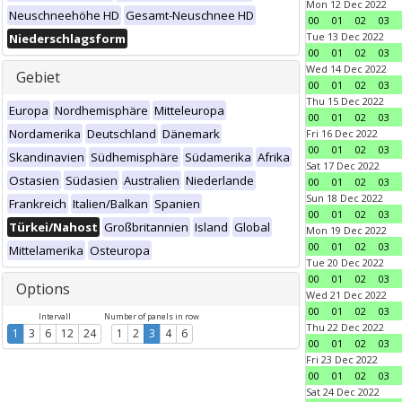
Mon 12 Dec 2022
Neuschneehöhe HD
Gesamt-Neuschnee HD
00
01
02
03
Tue 13 Dec 2022
Niederschlagsform
00
01
02
03
Wed 14 Dec 2022
Gebiet
00
01
02
03
Thu 15 Dec 2022
Europa
Nordhemisphäre
Mitteleuropa
00
01
02
03
Nordamerika
Deutschland
Dänemark
Fri 16 Dec 2022
00
01
02
03
Skandinavien
Südhemisphäre
Südamerika
Afrika
Sat 17 Dec 2022
Ostasien
Südasien
Australien
Niederlande
00
01
02
03
Sun 18 Dec 2022
Frankreich
Italien/Balkan
Spanien
00
01
02
03
Türkei/Nahost
Großbritannien
Island
Global
Mon 19 Dec 2022
00
01
02
03
Mittelamerika
Osteuropa
Tue 20 Dec 2022
00
01
02
03
Options
Wed 21 Dec 2022
00
01
02
03
Intervall
Number of panels in row
Thu 22 Dec 2022
1
3
6
12
24
1
2
3
4
6
00
01
02
03
Fri 23 Dec 2022
00
01
02
03
Sat 24 Dec 2022