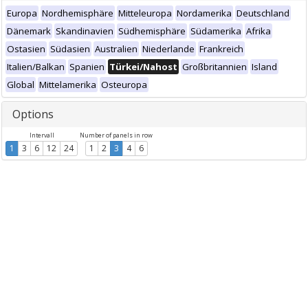
Europa
Nordhemisphäre
Mitteleuropa
Nordamerika
Deutschland
Dänemark
Skandinavien
Südhemisphäre
Südamerika
Afrika
Ostasien
Südasien
Australien
Niederlande
Frankreich
Italien/Balkan
Spanien
Türkei/Nahost
Großbritannien
Island
Global
Mittelamerika
Osteuropa
Options
Intervall
Number of panels in row
1
3
6
12
24
1
2
3
4
6