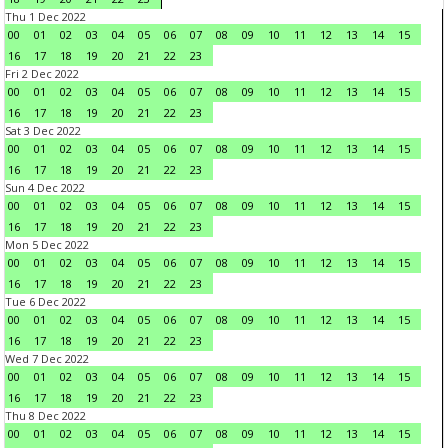
Thu 1 Dec 2022
00
01
02
03
04
05
06
07
08
09
10
11
12
13
14
15
16
17
18
19
20
21
22
23
Fri 2 Dec 2022
00
01
02
03
04
05
06
07
08
09
10
11
12
13
14
15
16
17
18
19
20
21
22
23
Sat 3 Dec 2022
00
01
02
03
04
05
06
07
08
09
10
11
12
13
14
15
16
17
18
19
20
21
22
23
Sun 4 Dec 2022
00
01
02
03
04
05
06
07
08
09
10
11
12
13
14
15
16
17
18
19
20
21
22
23
Mon 5 Dec 2022
00
01
02
03
04
05
06
07
08
09
10
11
12
13
14
15
16
17
18
19
20
21
22
23
Tue 6 Dec 2022
00
01
02
03
04
05
06
07
08
09
10
11
12
13
14
15
16
17
18
19
20
21
22
23
Wed 7 Dec 2022
00
01
02
03
04
05
06
07
08
09
10
11
12
13
14
15
16
17
18
19
20
21
22
23
Thu 8 Dec 2022
00
01
02
03
04
05
06
07
08
09
10
11
12
13
14
15