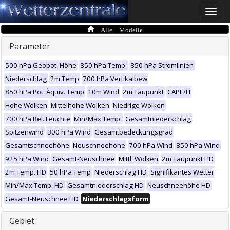
Toggle
naviga
Alle Modelle
Parameter
500 hPa Geopot. Höhe
850 hPa Temp.
850 hPa Stromlinien
Niederschlag
2m Temp
700 hPa Vertikalbew
850 hPa Pot. Äquiv. Temp
10m Wind
2m Taupunkt
CAPE/LI
Hohe Wolken
Mittelhohe Wolken
Niedrige Wolken
700 hPa Rel. Feuchte
Min/Max Temp.
Gesamtniederschlag
Spitzenwind
300 hPa Wind
Gesamtbedeckungsgrad
Gesamtschneehöhe
Neuschneehöhe
700 hPa Wind
850 hPa Wind
925 hPa Wind
Gesamt-Neuschnee
Mittl. Wolken
2m Taupunkt HD
2m Temp. HD
50 hPa Temp
Niederschlag HD
Signifikantes Wetter
Min/Max Temp. HD
Gesamtniederschlag HD
Neuschneehöhe HD
Gesamt-Neuschnee HD
Niederschlagsform
Gebiet