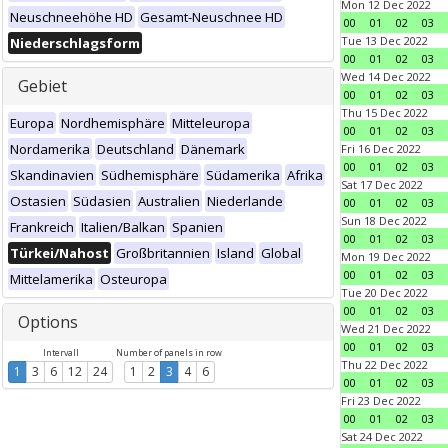
Mon 12 Dec 2022
Neuschneehöhe HD
Gesamt-Neuschnee HD
00
01
02
03
Tue 13 Dec 2022
Niederschlagsform
00
01
02
03
Wed 14 Dec 2022
Gebiet
00
01
02
03
Thu 15 Dec 2022
Europa
Nordhemisphäre
Mitteleuropa
00
01
02
03
Nordamerika
Deutschland
Dänemark
Fri 16 Dec 2022
00
01
02
03
Skandinavien
Südhemisphäre
Südamerika
Afrika
Sat 17 Dec 2022
Ostasien
Südasien
Australien
Niederlande
00
01
02
03
Sun 18 Dec 2022
Frankreich
Italien/Balkan
Spanien
00
01
02
03
Türkei/Nahost
Großbritannien
Island
Global
Mon 19 Dec 2022
00
01
02
03
Mittelamerika
Osteuropa
Tue 20 Dec 2022
00
01
02
03
Options
Wed 21 Dec 2022
00
01
02
03
Intervall
Number of panels in row
Thu 22 Dec 2022
1
3
6
12
24
1
2
3
4
6
00
01
02
03
Fri 23 Dec 2022
00
01
02
03
Sat 24 Dec 2022