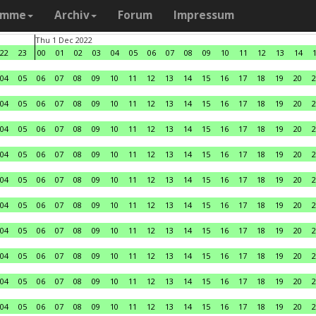
amme
Archiv
Forum
Impressum
Thu 1 Dec 2022
22
23
00
01
02
03
04
05
06
07
08
09
10
11
12
13
14
04
05
06
07
08
09
10
11
12
13
14
15
16
17
18
19
20
2
04
05
06
07
08
09
10
11
12
13
14
15
16
17
18
19
20
2
04
05
06
07
08
09
10
11
12
13
14
15
16
17
18
19
20
2
04
05
06
07
08
09
10
11
12
13
14
15
16
17
18
19
20
2
04
05
06
07
08
09
10
11
12
13
14
15
16
17
18
19
20
2
04
05
06
07
08
09
10
11
12
13
14
15
16
17
18
19
20
2
04
05
06
07
08
09
10
11
12
13
14
15
16
17
18
19
20
2
04
05
06
07
08
09
10
11
12
13
14
15
16
17
18
19
20
2
04
05
06
07
08
09
10
11
12
13
14
15
16
17
18
19
20
2
04
05
06
07
08
09
10
11
12
13
14
15
16
17
18
19
20
2