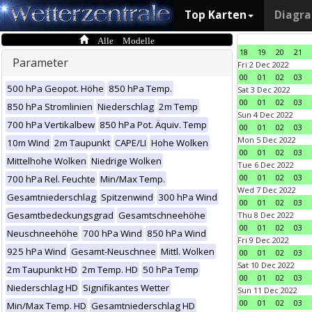
Top Karten
Diagr
Alle Modelle
18
19
20
21
Parameter
Fri 2 Dec 2022
00
01
02
03
500 hPa Geopot. Höhe
850 hPa Temp.
Sat 3 Dec 2022
00
01
02
03
850 hPa Stromlinien
Niederschlag
2m Temp
Sun 4 Dec 2022
700 hPa Vertikalbew
850 hPa Pot. Äquiv. Temp
00
01
02
03
Mon 5 Dec 2022
10m Wind
2m Taupunkt
CAPE/LI
Hohe Wolken
00
01
02
03
Mittelhohe Wolken
Niedrige Wolken
Tue 6 Dec 2022
00
01
02
03
700 hPa Rel. Feuchte
Min/Max Temp.
Wed 7 Dec 2022
Gesamtniederschlag
Spitzenwind
300 hPa Wind
00
01
02
03
Gesamtbedeckungsgrad
Gesamtschneehöhe
Thu 8 Dec 2022
00
01
02
03
Neuschneehöhe
700 hPa Wind
850 hPa Wind
Fri 9 Dec 2022
925 hPa Wind
Gesamt-Neuschnee
Mittl. Wolken
00
01
02
03
Sat 10 Dec 2022
2m Taupunkt HD
2m Temp. HD
50 hPa Temp
00
01
02
03
Niederschlag HD
Signifikantes Wetter
Sun 11 Dec 2022
00
01
02
03
Min/Max Temp. HD
Gesamtniederschlag HD