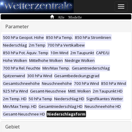
Toggle
naviga
Alle Modelle
Parameter
500 hPa Geopot. Höhe
850 hPa Temp.
850 hPa Stromlinien
Niederschlag
2m Temp
700 hPa Vertikalbew
850 hPa Pot. Äquiv. Temp
10m Wind
2m Taupunkt
CAPE/LI
Hohe Wolken
Mittelhohe Wolken
Niedrige Wolken
700 hPa Rel. Feuchte
Min/Max Temp.
Gesamtniederschlag
Spitzenwind
300 hPa Wind
Gesamtbedeckungsgrad
Gesamtschneehöhe
Neuschneehöhe
700 hPa Wind
850 hPa Wind
925 hPa Wind
Gesamt-Neuschnee
Mittl. Wolken
2m Taupunkt HD
2m Temp. HD
50 hPa Temp
Niederschlag HD
Signifikantes Wetter
Min/Max Temp. HD
Gesamtniederschlag HD
Neuschneehöhe HD
Gesamt-Neuschnee HD
Niederschlagsform
Gebiet