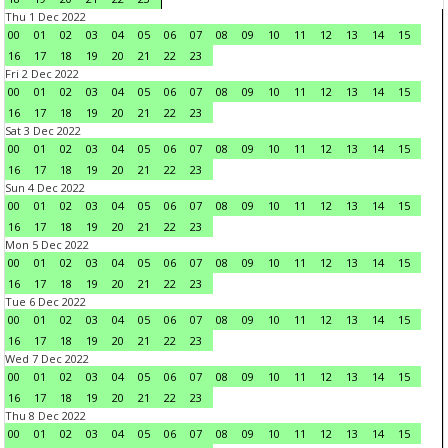
Thu 1 Dec 2022
00
01
02
03
04
05
06
07
08
09
10
11
12
13
14
15
16
17
18
19
20
21
22
23
Fri 2 Dec 2022
00
01
02
03
04
05
06
07
08
09
10
11
12
13
14
15
16
17
18
19
20
21
22
23
Sat 3 Dec 2022
00
01
02
03
04
05
06
07
08
09
10
11
12
13
14
15
16
17
18
19
20
21
22
23
Sun 4 Dec 2022
00
01
02
03
04
05
06
07
08
09
10
11
12
13
14
15
16
17
18
19
20
21
22
23
Mon 5 Dec 2022
00
01
02
03
04
05
06
07
08
09
10
11
12
13
14
15
16
17
18
19
20
21
22
23
Tue 6 Dec 2022
00
01
02
03
04
05
06
07
08
09
10
11
12
13
14
15
16
17
18
19
20
21
22
23
Wed 7 Dec 2022
00
01
02
03
04
05
06
07
08
09
10
11
12
13
14
15
16
17
18
19
20
21
22
23
Thu 8 Dec 2022
00
01
02
03
04
05
06
07
08
09
10
11
12
13
14
15