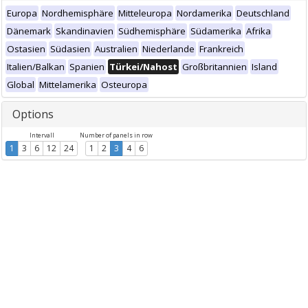
Europa
Nordhemisphäre
Mitteleuropa
Nordamerika
Deutschland
Dänemark
Skandinavien
Südhemisphäre
Südamerika
Afrika
Ostasien
Südasien
Australien
Niederlande
Frankreich
Italien/Balkan
Spanien
Türkei/Nahost
Großbritannien
Island
Global
Mittelamerika
Osteuropa
Options
Intervall
Number of panels in row
1
3
6
12
24
1
2
3
4
6