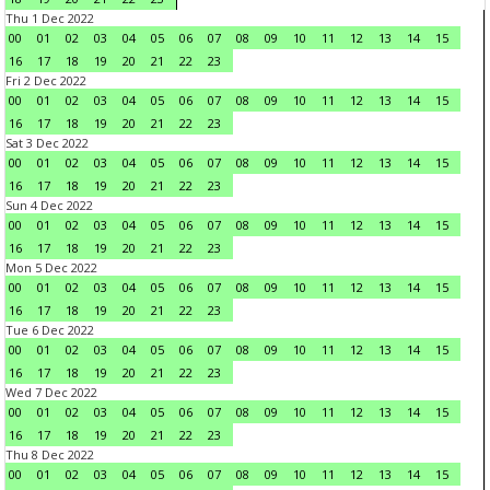
Thu 1 Dec 2022
00
01
02
03
04
05
06
07
08
09
10
11
12
13
14
15
16
17
18
19
20
21
22
23
Fri 2 Dec 2022
00
01
02
03
04
05
06
07
08
09
10
11
12
13
14
15
16
17
18
19
20
21
22
23
Sat 3 Dec 2022
00
01
02
03
04
05
06
07
08
09
10
11
12
13
14
15
16
17
18
19
20
21
22
23
Sun 4 Dec 2022
00
01
02
03
04
05
06
07
08
09
10
11
12
13
14
15
16
17
18
19
20
21
22
23
Mon 5 Dec 2022
00
01
02
03
04
05
06
07
08
09
10
11
12
13
14
15
16
17
18
19
20
21
22
23
Tue 6 Dec 2022
00
01
02
03
04
05
06
07
08
09
10
11
12
13
14
15
16
17
18
19
20
21
22
23
Wed 7 Dec 2022
00
01
02
03
04
05
06
07
08
09
10
11
12
13
14
15
16
17
18
19
20
21
22
23
Thu 8 Dec 2022
00
01
02
03
04
05
06
07
08
09
10
11
12
13
14
15