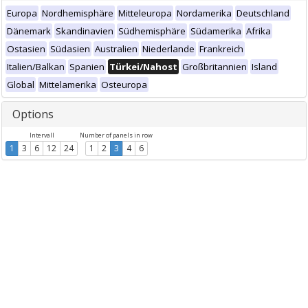
Europa
Nordhemisphäre
Mitteleuropa
Nordamerika
Deutschland
Dänemark
Skandinavien
Südhemisphäre
Südamerika
Afrika
Ostasien
Südasien
Australien
Niederlande
Frankreich
Italien/Balkan
Spanien
Türkei/Nahost
Großbritannien
Island
Global
Mittelamerika
Osteuropa
Options
Intervall
Number of panels in row
1
3
6
12
24
1
2
3
4
6