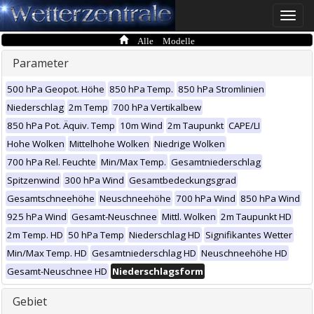
Toggle
naviga
Alle Modelle
Parameter
500 hPa Geopot. Höhe
850 hPa Temp.
850 hPa Stromlinien
Niederschlag
2m Temp
700 hPa Vertikalbew
850 hPa Pot. Äquiv. Temp
10m Wind
2m Taupunkt
CAPE/LI
Hohe Wolken
Mittelhohe Wolken
Niedrige Wolken
700 hPa Rel. Feuchte
Min/Max Temp.
Gesamtniederschlag
Spitzenwind
300 hPa Wind
Gesamtbedeckungsgrad
Gesamtschneehöhe
Neuschneehöhe
700 hPa Wind
850 hPa Wind
925 hPa Wind
Gesamt-Neuschnee
Mittl. Wolken
2m Taupunkt HD
2m Temp. HD
50 hPa Temp
Niederschlag HD
Signifikantes Wetter
Min/Max Temp. HD
Gesamtniederschlag HD
Neuschneehöhe HD
Gesamt-Neuschnee HD
Niederschlagsform
Gebiet