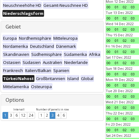
Mon 12 Dec 2022
Neuschneehöhe HD
Gesamt-Neuschnee HD
00
01
02
03
Tue 13 Dec 2022
Niederschlagsform
00
01
02
03
Wed 14 Dec 2022
Gebiet
00
01
02
03
Thu 15 Dec 2022
Europa
Nordhemisphäre
Mitteleuropa
00
01
02
03
Nordamerika
Deutschland
Dänemark
Fri 16 Dec 2022
00
01
02
03
Skandinavien
Südhemisphäre
Südamerika
Afrika
Sat 17 Dec 2022
Ostasien
Südasien
Australien
Niederlande
00
01
02
03
Sun 18 Dec 2022
Frankreich
Italien/Balkan
Spanien
00
01
02
03
Türkei/Nahost
Großbritannien
Island
Global
Mon 19 Dec 2022
00
01
02
03
Mittelamerika
Osteuropa
Tue 20 Dec 2022
00
01
02
03
Options
Wed 21 Dec 2022
00
01
02
03
Intervall
Number of panels in row
Thu 22 Dec 2022
1
3
6
12
24
1
2
3
4
6
00
01
02
03
Fri 23 Dec 2022
00
01
02
03
Sat 24 Dec 2022