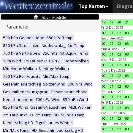
Top Karten
Diagr
Alle Modelle
18
19
20
21
Parameter
Fri 2 Dec 2022
00
01
02
03
500 hPa Geopot. Höhe
850 hPa Temp.
Sat 3 Dec 2022
00
01
02
03
850 hPa Stromlinien
Niederschlag
2m Temp
Sun 4 Dec 2022
700 hPa Vertikalbew
850 hPa Pot. Äquiv. Temp
00
01
02
03
Mon 5 Dec 2022
10m Wind
2m Taupunkt
CAPE/LI
Hohe Wolken
00
01
02
03
Mittelhohe Wolken
Niedrige Wolken
Tue 6 Dec 2022
00
01
02
03
700 hPa Rel. Feuchte
Min/Max Temp.
Wed 7 Dec 2022
Gesamtniederschlag
Spitzenwind
300 hPa Wind
00
01
02
03
Gesamtbedeckungsgrad
Gesamtschneehöhe
Thu 8 Dec 2022
00
01
02
03
Neuschneehöhe
700 hPa Wind
850 hPa Wind
Fri 9 Dec 2022
925 hPa Wind
Gesamt-Neuschnee
Mittl. Wolken
00
01
02
03
Sat 10 Dec 2022
2m Taupunkt HD
2m Temp. HD
50 hPa Temp
00
01
02
03
Niederschlag HD
Signifikantes Wetter
Sun 11 Dec 2022
00
01
02
03
Min/Max Temp. HD
Gesamtniederschlag HD