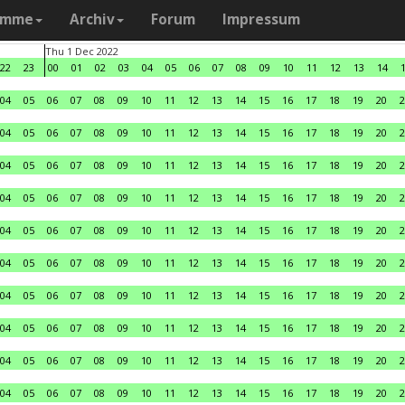
amme
Archiv
Forum
Impressum
Thu 1 Dec 2022
22
23
00
01
02
03
04
05
06
07
08
09
10
11
12
13
14
04
05
06
07
08
09
10
11
12
13
14
15
16
17
18
19
20
2
04
05
06
07
08
09
10
11
12
13
14
15
16
17
18
19
20
2
04
05
06
07
08
09
10
11
12
13
14
15
16
17
18
19
20
2
04
05
06
07
08
09
10
11
12
13
14
15
16
17
18
19
20
2
04
05
06
07
08
09
10
11
12
13
14
15
16
17
18
19
20
2
04
05
06
07
08
09
10
11
12
13
14
15
16
17
18
19
20
2
04
05
06
07
08
09
10
11
12
13
14
15
16
17
18
19
20
2
04
05
06
07
08
09
10
11
12
13
14
15
16
17
18
19
20
2
04
05
06
07
08
09
10
11
12
13
14
15
16
17
18
19
20
2
04
05
06
07
08
09
10
11
12
13
14
15
16
17
18
19
20
2