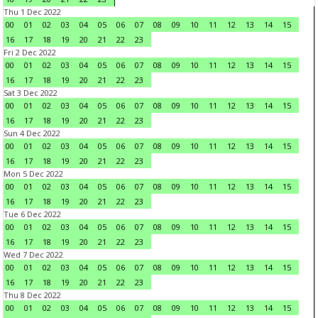
Thu 1 Dec 2022
00
01
02
03
04
05
06
07
08
09
10
11
12
13
14
15
16
17
18
19
20
21
22
23
Fri 2 Dec 2022
00
01
02
03
04
05
06
07
08
09
10
11
12
13
14
15
16
17
18
19
20
21
22
23
Sat 3 Dec 2022
00
01
02
03
04
05
06
07
08
09
10
11
12
13
14
15
16
17
18
19
20
21
22
23
Sun 4 Dec 2022
00
01
02
03
04
05
06
07
08
09
10
11
12
13
14
15
16
17
18
19
20
21
22
23
Mon 5 Dec 2022
00
01
02
03
04
05
06
07
08
09
10
11
12
13
14
15
16
17
18
19
20
21
22
23
Tue 6 Dec 2022
00
01
02
03
04
05
06
07
08
09
10
11
12
13
14
15
16
17
18
19
20
21
22
23
Wed 7 Dec 2022
00
01
02
03
04
05
06
07
08
09
10
11
12
13
14
15
16
17
18
19
20
21
22
23
Thu 8 Dec 2022
00
01
02
03
04
05
06
07
08
09
10
11
12
13
14
15