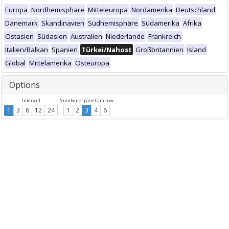
Europa
Nordhemisphäre
Mitteleuropa
Nordamerika
Deutschland
Dänemark
Skandinavien
Südhemisphäre
Südamerika
Afrika
Ostasien
Südasien
Australien
Niederlande
Frankreich
Italien/Balkan
Spanien
Türkei/Nahost
Großbritannien
Island
Global
Mittelamerika
Osteuropa
Options
Intervall
Number of panels in row
1
3
6
12
24
1
2
3
4
6