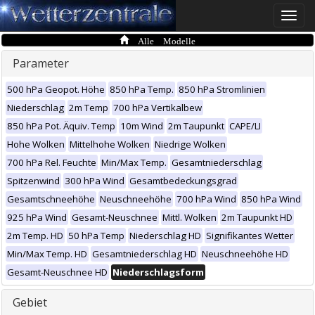
Toggle
naviga
Alle Modelle
Parameter
500 hPa Geopot. Höhe
850 hPa Temp.
850 hPa Stromlinien
Niederschlag
2m Temp
700 hPa Vertikalbew
850 hPa Pot. Äquiv. Temp
10m Wind
2m Taupunkt
CAPE/LI
Hohe Wolken
Mittelhohe Wolken
Niedrige Wolken
700 hPa Rel. Feuchte
Min/Max Temp.
Gesamtniederschlag
Spitzenwind
300 hPa Wind
Gesamtbedeckungsgrad
Gesamtschneehöhe
Neuschneehöhe
700 hPa Wind
850 hPa Wind
925 hPa Wind
Gesamt-Neuschnee
Mittl. Wolken
2m Taupunkt HD
2m Temp. HD
50 hPa Temp
Niederschlag HD
Signifikantes Wetter
Min/Max Temp. HD
Gesamtniederschlag HD
Neuschneehöhe HD
Gesamt-Neuschnee HD
Niederschlagsform
Gebiet