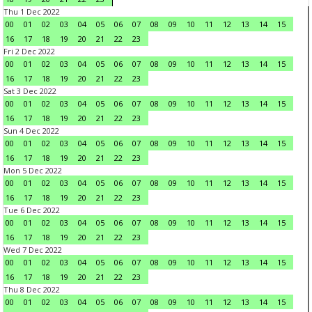
Thu 1 Dec 2022
00
01
02
03
04
05
06
07
08
09
10
11
12
13
14
15
16
17
18
19
20
21
22
23
Fri 2 Dec 2022
00
01
02
03
04
05
06
07
08
09
10
11
12
13
14
15
16
17
18
19
20
21
22
23
Sat 3 Dec 2022
00
01
02
03
04
05
06
07
08
09
10
11
12
13
14
15
16
17
18
19
20
21
22
23
Sun 4 Dec 2022
00
01
02
03
04
05
06
07
08
09
10
11
12
13
14
15
16
17
18
19
20
21
22
23
Mon 5 Dec 2022
00
01
02
03
04
05
06
07
08
09
10
11
12
13
14
15
16
17
18
19
20
21
22
23
Tue 6 Dec 2022
00
01
02
03
04
05
06
07
08
09
10
11
12
13
14
15
16
17
18
19
20
21
22
23
Wed 7 Dec 2022
00
01
02
03
04
05
06
07
08
09
10
11
12
13
14
15
16
17
18
19
20
21
22
23
Thu 8 Dec 2022
00
01
02
03
04
05
06
07
08
09
10
11
12
13
14
15