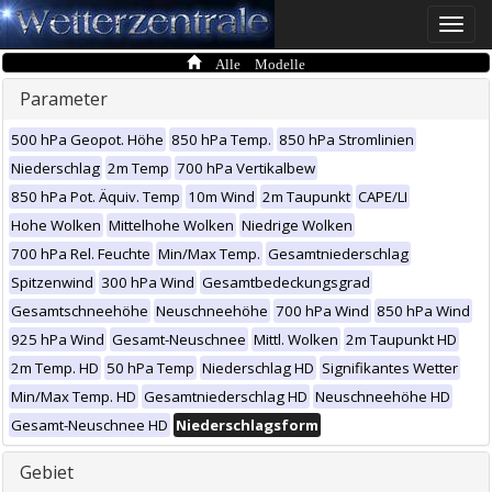
Toggle
naviga
Alle Modelle
Parameter
500 hPa Geopot. Höhe
850 hPa Temp.
850 hPa Stromlinien
Niederschlag
2m Temp
700 hPa Vertikalbew
850 hPa Pot. Äquiv. Temp
10m Wind
2m Taupunkt
CAPE/LI
Hohe Wolken
Mittelhohe Wolken
Niedrige Wolken
700 hPa Rel. Feuchte
Min/Max Temp.
Gesamtniederschlag
Spitzenwind
300 hPa Wind
Gesamtbedeckungsgrad
Gesamtschneehöhe
Neuschneehöhe
700 hPa Wind
850 hPa Wind
925 hPa Wind
Gesamt-Neuschnee
Mittl. Wolken
2m Taupunkt HD
2m Temp. HD
50 hPa Temp
Niederschlag HD
Signifikantes Wetter
Min/Max Temp. HD
Gesamtniederschlag HD
Neuschneehöhe HD
Gesamt-Neuschnee HD
Niederschlagsform
Gebiet