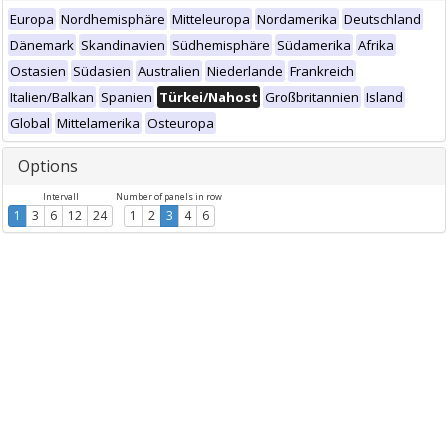
Europa
Nordhemisphäre
Mitteleuropa
Nordamerika
Deutschland
Dänemark
Skandinavien
Südhemisphäre
Südamerika
Afrika
Ostasien
Südasien
Australien
Niederlande
Frankreich
Italien/Balkan
Spanien
Türkei/Nahost
Großbritannien
Island
Global
Mittelamerika
Osteuropa
Options
Intervall
Number of panels in row
1
3
6
12
24
1
2
3
4
6