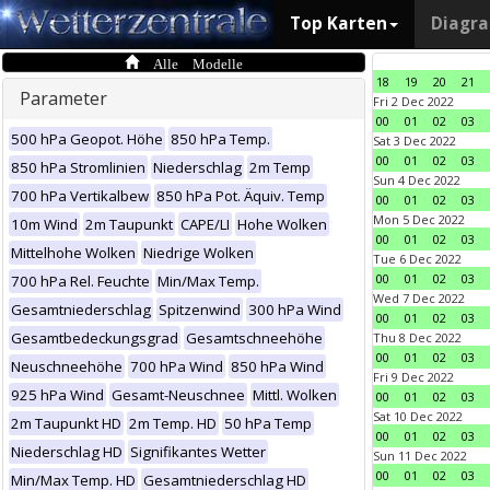
Top Karten
Diagr
Alle Modelle
18
19
20
21
Parameter
Fri 2 Dec 2022
00
01
02
03
500 hPa Geopot. Höhe
850 hPa Temp.
Sat 3 Dec 2022
00
01
02
03
850 hPa Stromlinien
Niederschlag
2m Temp
Sun 4 Dec 2022
700 hPa Vertikalbew
850 hPa Pot. Äquiv. Temp
00
01
02
03
Mon 5 Dec 2022
10m Wind
2m Taupunkt
CAPE/LI
Hohe Wolken
00
01
02
03
Mittelhohe Wolken
Niedrige Wolken
Tue 6 Dec 2022
00
01
02
03
700 hPa Rel. Feuchte
Min/Max Temp.
Wed 7 Dec 2022
Gesamtniederschlag
Spitzenwind
300 hPa Wind
00
01
02
03
Gesamtbedeckungsgrad
Gesamtschneehöhe
Thu 8 Dec 2022
00
01
02
03
Neuschneehöhe
700 hPa Wind
850 hPa Wind
Fri 9 Dec 2022
925 hPa Wind
Gesamt-Neuschnee
Mittl. Wolken
00
01
02
03
Sat 10 Dec 2022
2m Taupunkt HD
2m Temp. HD
50 hPa Temp
00
01
02
03
Niederschlag HD
Signifikantes Wetter
Sun 11 Dec 2022
00
01
02
03
Min/Max Temp. HD
Gesamtniederschlag HD