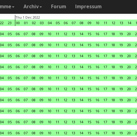
amme
Archiv
Forum
Impressum
Thu 1 Dec 2022
22
23
00
01
02
03
04
05
06
07
08
09
10
11
12
13
14
04
05
06
07
08
09
10
11
12
13
14
15
16
17
18
19
20
2
04
05
06
07
08
09
10
11
12
13
14
15
16
17
18
19
20
2
04
05
06
07
08
09
10
11
12
13
14
15
16
17
18
19
20
2
04
05
06
07
08
09
10
11
12
13
14
15
16
17
18
19
20
2
04
05
06
07
08
09
10
11
12
13
14
15
16
17
18
19
20
2
04
05
06
07
08
09
10
11
12
13
14
15
16
17
18
19
20
2
04
05
06
07
08
09
10
11
12
13
14
15
16
17
18
19
20
2
04
05
06
07
08
09
10
11
12
13
14
15
16
17
18
19
20
2
04
05
06
07
08
09
10
11
12
13
14
15
16
17
18
19
20
2
04
05
06
07
08
09
10
11
12
13
14
15
16
17
18
19
20
2