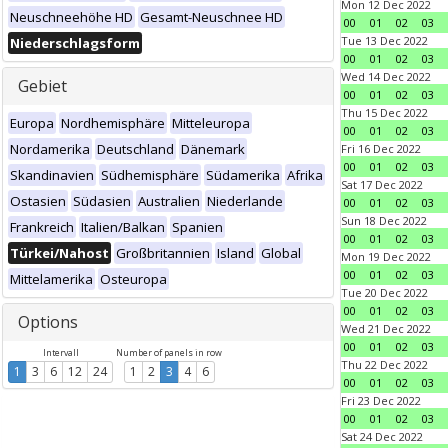
Mon 12 Dec 2022
Neuschneehöhe HD
Gesamt-Neuschnee HD
00
01
02
03
Tue 13 Dec 2022
Niederschlagsform
00
01
02
03
Wed 14 Dec 2022
Gebiet
00
01
02
03
Thu 15 Dec 2022
Europa
Nordhemisphäre
Mitteleuropa
00
01
02
03
Nordamerika
Deutschland
Dänemark
Fri 16 Dec 2022
00
01
02
03
Skandinavien
Südhemisphäre
Südamerika
Afrika
Sat 17 Dec 2022
Ostasien
Südasien
Australien
Niederlande
00
01
02
03
Sun 18 Dec 2022
Frankreich
Italien/Balkan
Spanien
00
01
02
03
Türkei/Nahost
Großbritannien
Island
Global
Mon 19 Dec 2022
00
01
02
03
Mittelamerika
Osteuropa
Tue 20 Dec 2022
00
01
02
03
Options
Wed 21 Dec 2022
00
01
02
03
Intervall
Number of panels in row
Thu 22 Dec 2022
1
3
6
12
24
1
2
3
4
6
00
01
02
03
Fri 23 Dec 2022
00
01
02
03
Sat 24 Dec 2022