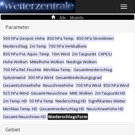
Toggle
naviga
Alle Modelle
Parameter
500 hPa Geopot. Höhe
850 hPa Temp.
850 hPa Stromlinien
Niederschlag
2m Temp
700 hPa Vertikalbew
850 hPa Pot. Äquiv. Temp
10m Wind
2m Taupunkt
CAPE/LI
Hohe Wolken
Mittelhohe Wolken
Niedrige Wolken
700 hPa Rel. Feuchte
Min/Max Temp.
Gesamtniederschlag
Spitzenwind
300 hPa Wind
Gesamtbedeckungsgrad
Gesamtschneehöhe
Neuschneehöhe
700 hPa Wind
850 hPa Wind
925 hPa Wind
Gesamt-Neuschnee
Mittl. Wolken
2m Taupunkt HD
2m Temp. HD
50 hPa Temp
Niederschlag HD
Signifikantes Wetter
Min/Max Temp. HD
Gesamtniederschlag HD
Neuschneehöhe HD
Gesamt-Neuschnee HD
Niederschlagsform
Gebiet