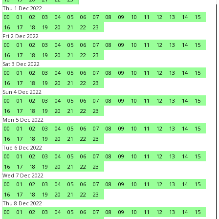
Thu 1 Dec 2022
00
01
02
03
04
05
06
07
08
09
10
11
12
13
14
15
16
17
18
19
20
21
22
23
Fri 2 Dec 2022
00
01
02
03
04
05
06
07
08
09
10
11
12
13
14
15
16
17
18
19
20
21
22
23
Sat 3 Dec 2022
00
01
02
03
04
05
06
07
08
09
10
11
12
13
14
15
16
17
18
19
20
21
22
23
Sun 4 Dec 2022
00
01
02
03
04
05
06
07
08
09
10
11
12
13
14
15
16
17
18
19
20
21
22
23
Mon 5 Dec 2022
00
01
02
03
04
05
06
07
08
09
10
11
12
13
14
15
16
17
18
19
20
21
22
23
Tue 6 Dec 2022
00
01
02
03
04
05
06
07
08
09
10
11
12
13
14
15
16
17
18
19
20
21
22
23
Wed 7 Dec 2022
00
01
02
03
04
05
06
07
08
09
10
11
12
13
14
15
16
17
18
19
20
21
22
23
Thu 8 Dec 2022
00
01
02
03
04
05
06
07
08
09
10
11
12
13
14
15