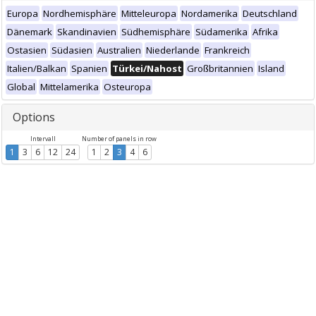
Europa
Nordhemisphäre
Mitteleuropa
Nordamerika
Deutschland
Dänemark
Skandinavien
Südhemisphäre
Südamerika
Afrika
Ostasien
Südasien
Australien
Niederlande
Frankreich
Italien/Balkan
Spanien
Türkei/Nahost
Großbritannien
Island
Global
Mittelamerika
Osteuropa
Options
Intervall
Number of panels in row
1
3
6
12
24
1
2
3
4
6