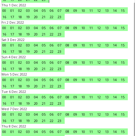
Thu 1 Dec 2022
00
01
02
03
04
05
06
07
08
09
10
11
12
13
14
15
16
17
18
19
20
21
22
23
Fri 2 Dec 2022
00
01
02
03
04
05
06
07
08
09
10
11
12
13
14
15
16
17
18
19
20
21
22
23
Sat 3 Dec 2022
00
01
02
03
04
05
06
07
08
09
10
11
12
13
14
15
16
17
18
19
20
21
22
23
Sun 4 Dec 2022
00
01
02
03
04
05
06
07
08
09
10
11
12
13
14
15
16
17
18
19
20
21
22
23
Mon 5 Dec 2022
00
01
02
03
04
05
06
07
08
09
10
11
12
13
14
15
16
17
18
19
20
21
22
23
Tue 6 Dec 2022
00
01
02
03
04
05
06
07
08
09
10
11
12
13
14
15
16
17
18
19
20
21
22
23
Wed 7 Dec 2022
00
01
02
03
04
05
06
07
08
09
10
11
12
13
14
15
16
17
18
19
20
21
22
23
Thu 8 Dec 2022
00
01
02
03
04
05
06
07
08
09
10
11
12
13
14
15