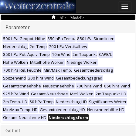
Toggle
naviga
Alle Modelle
Parameter
500 hPa Geopot. Höhe
850 hPa Temp.
850 hPa Stromlinien
Niederschlag
2m Temp
700 hPa Vertikalbew
850 hPa Pot. Äquiv. Temp
10m Wind
2m Taupunkt
CAPE/LI
Hohe Wolken
Mittelhohe Wolken
Niedrige Wolken
700 hPa Rel. Feuchte
Min/Max Temp.
Gesamtniederschlag
Spitzenwind
300 hPa Wind
Gesamtbedeckungsgrad
Gesamtschneehöhe
Neuschneehöhe
700 hPa Wind
850 hPa Wind
925 hPa Wind
Gesamt-Neuschnee
Mittl. Wolken
2m Taupunkt HD
2m Temp. HD
50 hPa Temp
Niederschlag HD
Signifikantes Wetter
Min/Max Temp. HD
Gesamtniederschlag HD
Neuschneehöhe HD
Gesamt-Neuschnee HD
Niederschlagsform
Gebiet