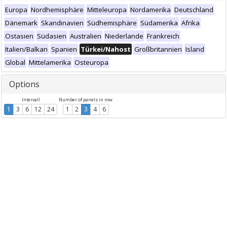
Europa
Nordhemisphäre
Mitteleuropa
Nordamerika
Deutschland
Dänemark
Skandinavien
Südhemisphäre
Südamerika
Afrika
Ostasien
Südasien
Australien
Niederlande
Frankreich
Italien/Balkan
Spanien
Türkei/Nahost
Großbritannien
Island
Global
Mittelamerika
Osteuropa
Options
Intervall
Number of panels in row
1
3
6
12
24
1
2
3
4
6