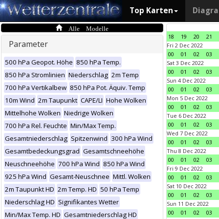
Top Karten
Diagr
Alle Modelle
18
19
20
21
Parameter
Fri 2 Dec 2022
00
01
02
03
500 hPa Geopot. Höhe
850 hPa Temp.
Sat 3 Dec 2022
00
01
02
03
850 hPa Stromlinien
Niederschlag
2m Temp
Sun 4 Dec 2022
700 hPa Vertikalbew
850 hPa Pot. Äquiv. Temp
00
01
02
03
Mon 5 Dec 2022
10m Wind
2m Taupunkt
CAPE/LI
Hohe Wolken
00
01
02
03
Mittelhohe Wolken
Niedrige Wolken
Tue 6 Dec 2022
00
01
02
03
700 hPa Rel. Feuchte
Min/Max Temp.
Wed 7 Dec 2022
Gesamtniederschlag
Spitzenwind
300 hPa Wind
00
01
02
03
Gesamtbedeckungsgrad
Gesamtschneehöhe
Thu 8 Dec 2022
00
01
02
03
Neuschneehöhe
700 hPa Wind
850 hPa Wind
Fri 9 Dec 2022
925 hPa Wind
Gesamt-Neuschnee
Mittl. Wolken
00
01
02
03
Sat 10 Dec 2022
2m Taupunkt HD
2m Temp. HD
50 hPa Temp
00
01
02
03
Niederschlag HD
Signifikantes Wetter
Sun 11 Dec 2022
00
01
02
03
Min/Max Temp. HD
Gesamtniederschlag HD