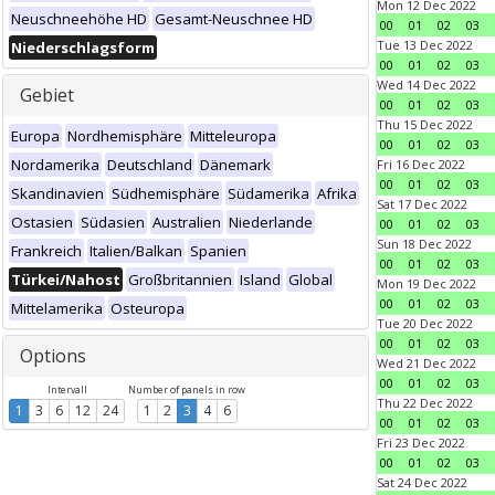
Mon 12 Dec 2022
Neuschneehöhe HD
Gesamt-Neuschnee HD
00
01
02
03
Tue 13 Dec 2022
Niederschlagsform
00
01
02
03
Wed 14 Dec 2022
Gebiet
00
01
02
03
Thu 15 Dec 2022
Europa
Nordhemisphäre
Mitteleuropa
00
01
02
03
Nordamerika
Deutschland
Dänemark
Fri 16 Dec 2022
00
01
02
03
Skandinavien
Südhemisphäre
Südamerika
Afrika
Sat 17 Dec 2022
Ostasien
Südasien
Australien
Niederlande
00
01
02
03
Sun 18 Dec 2022
Frankreich
Italien/Balkan
Spanien
00
01
02
03
Türkei/Nahost
Großbritannien
Island
Global
Mon 19 Dec 2022
00
01
02
03
Mittelamerika
Osteuropa
Tue 20 Dec 2022
00
01
02
03
Options
Wed 21 Dec 2022
00
01
02
03
Intervall
Number of panels in row
Thu 22 Dec 2022
1
3
6
12
24
1
2
3
4
6
00
01
02
03
Fri 23 Dec 2022
00
01
02
03
Sat 24 Dec 2022