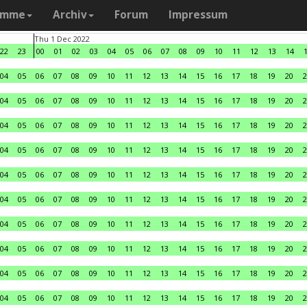
amme
Archiv
Forum
Impressum
Thu 1 Dec 2022
22
23
00
01
02
03
04
05
06
07
08
09
10
11
12
13
14
04
05
06
07
08
09
10
11
12
13
14
15
16
17
18
19
20
2
04
05
06
07
08
09
10
11
12
13
14
15
16
17
18
19
20
2
04
05
06
07
08
09
10
11
12
13
14
15
16
17
18
19
20
2
04
05
06
07
08
09
10
11
12
13
14
15
16
17
18
19
20
2
04
05
06
07
08
09
10
11
12
13
14
15
16
17
18
19
20
2
04
05
06
07
08
09
10
11
12
13
14
15
16
17
18
19
20
2
04
05
06
07
08
09
10
11
12
13
14
15
16
17
18
19
20
2
04
05
06
07
08
09
10
11
12
13
14
15
16
17
18
19
20
2
04
05
06
07
08
09
10
11
12
13
14
15
16
17
18
19
20
2
04
05
06
07
08
09
10
11
12
13
14
15
16
17
18
19
20
2