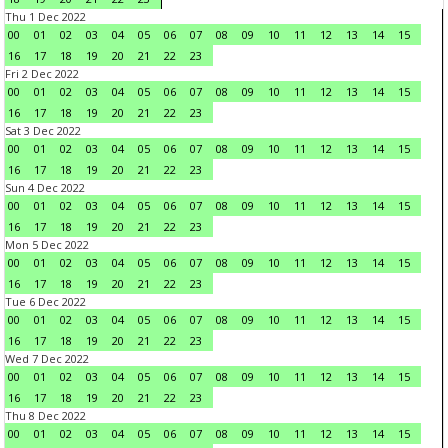
Thu 1 Dec 2022
00
01
02
03
04
05
06
07
08
09
10
11
12
13
14
15
16
17
18
19
20
21
22
23
Fri 2 Dec 2022
00
01
02
03
04
05
06
07
08
09
10
11
12
13
14
15
16
17
18
19
20
21
22
23
Sat 3 Dec 2022
00
01
02
03
04
05
06
07
08
09
10
11
12
13
14
15
16
17
18
19
20
21
22
23
Sun 4 Dec 2022
00
01
02
03
04
05
06
07
08
09
10
11
12
13
14
15
16
17
18
19
20
21
22
23
Mon 5 Dec 2022
00
01
02
03
04
05
06
07
08
09
10
11
12
13
14
15
16
17
18
19
20
21
22
23
Tue 6 Dec 2022
00
01
02
03
04
05
06
07
08
09
10
11
12
13
14
15
16
17
18
19
20
21
22
23
Wed 7 Dec 2022
00
01
02
03
04
05
06
07
08
09
10
11
12
13
14
15
16
17
18
19
20
21
22
23
Thu 8 Dec 2022
00
01
02
03
04
05
06
07
08
09
10
11
12
13
14
15