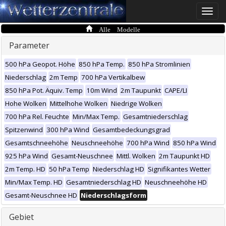
Toggle
naviga
Alle Modelle
Parameter
500 hPa Geopot. Höhe
850 hPa Temp.
850 hPa Stromlinien
Niederschlag
2m Temp
700 hPa Vertikalbew
850 hPa Pot. Äquiv. Temp
10m Wind
2m Taupunkt
CAPE/LI
Hohe Wolken
Mittelhohe Wolken
Niedrige Wolken
700 hPa Rel. Feuchte
Min/Max Temp.
Gesamtniederschlag
Spitzenwind
300 hPa Wind
Gesamtbedeckungsgrad
Gesamtschneehöhe
Neuschneehöhe
700 hPa Wind
850 hPa Wind
925 hPa Wind
Gesamt-Neuschnee
Mittl. Wolken
2m Taupunkt HD
2m Temp. HD
50 hPa Temp
Niederschlag HD
Signifikantes Wetter
Min/Max Temp. HD
Gesamtniederschlag HD
Neuschneehöhe HD
Gesamt-Neuschnee HD
Niederschlagsform
Gebiet