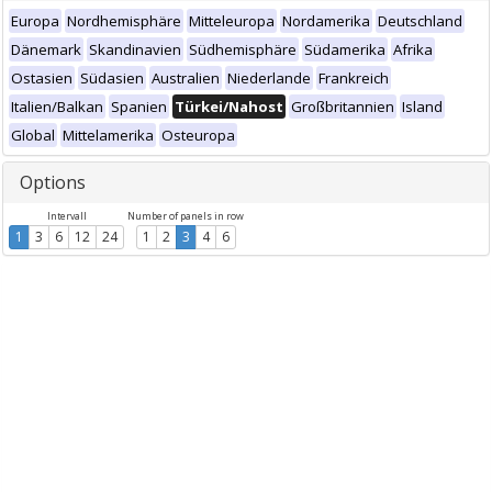
Europa
Nordhemisphäre
Mitteleuropa
Nordamerika
Deutschland
Dänemark
Skandinavien
Südhemisphäre
Südamerika
Afrika
Ostasien
Südasien
Australien
Niederlande
Frankreich
Italien/Balkan
Spanien
Türkei/Nahost
Großbritannien
Island
Global
Mittelamerika
Osteuropa
Options
Intervall
Number of panels in row
1
3
6
12
24
1
2
3
4
6