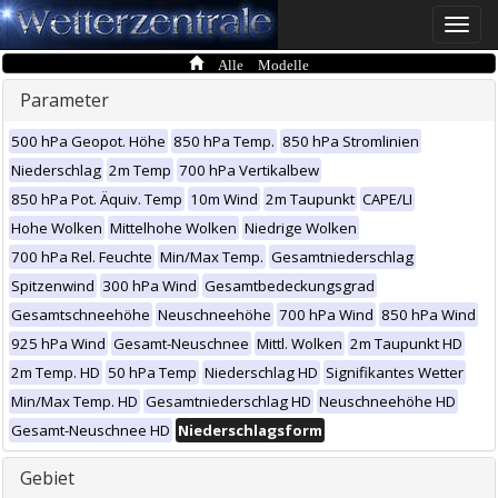
Toggle
naviga
Alle Modelle
Parameter
500 hPa Geopot. Höhe
850 hPa Temp.
850 hPa Stromlinien
Niederschlag
2m Temp
700 hPa Vertikalbew
850 hPa Pot. Äquiv. Temp
10m Wind
2m Taupunkt
CAPE/LI
Hohe Wolken
Mittelhohe Wolken
Niedrige Wolken
700 hPa Rel. Feuchte
Min/Max Temp.
Gesamtniederschlag
Spitzenwind
300 hPa Wind
Gesamtbedeckungsgrad
Gesamtschneehöhe
Neuschneehöhe
700 hPa Wind
850 hPa Wind
925 hPa Wind
Gesamt-Neuschnee
Mittl. Wolken
2m Taupunkt HD
2m Temp. HD
50 hPa Temp
Niederschlag HD
Signifikantes Wetter
Min/Max Temp. HD
Gesamtniederschlag HD
Neuschneehöhe HD
Gesamt-Neuschnee HD
Niederschlagsform
Gebiet