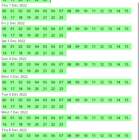
Thu 1 Dec 2022
00
01
02
03
04
05
06
07
08
09
10
11
12
13
14
15
16
17
18
19
20
21
22
23
Fri 2 Dec 2022
00
01
02
03
04
05
06
07
08
09
10
11
12
13
14
15
16
17
18
19
20
21
22
23
Sat 3 Dec 2022
00
01
02
03
04
05
06
07
08
09
10
11
12
13
14
15
16
17
18
19
20
21
22
23
Sun 4 Dec 2022
00
01
02
03
04
05
06
07
08
09
10
11
12
13
14
15
16
17
18
19
20
21
22
23
Mon 5 Dec 2022
00
01
02
03
04
05
06
07
08
09
10
11
12
13
14
15
16
17
18
19
20
21
22
23
Tue 6 Dec 2022
00
01
02
03
04
05
06
07
08
09
10
11
12
13
14
15
16
17
18
19
20
21
22
23
Wed 7 Dec 2022
00
01
02
03
04
05
06
07
08
09
10
11
12
13
14
15
16
17
18
19
20
21
22
23
Thu 8 Dec 2022
00
01
02
03
04
05
06
07
08
09
10
11
12
13
14
15