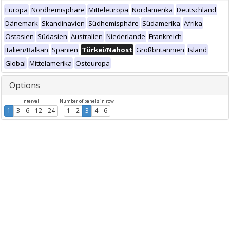
Europa
Nordhemisphäre
Mitteleuropa
Nordamerika
Deutschland
Dänemark
Skandinavien
Südhemisphäre
Südamerika
Afrika
Ostasien
Südasien
Australien
Niederlande
Frankreich
Italien/Balkan
Spanien
Türkei/Nahost
Großbritannien
Island
Global
Mittelamerika
Osteuropa
Options
Intervall
Number of panels in row
1
3
6
12
24
1
2
3
4
6