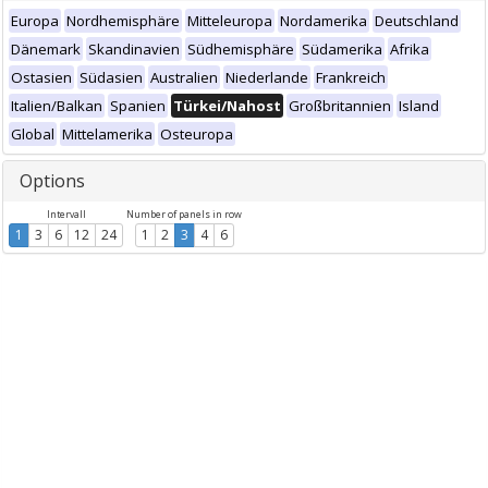
Europa
Nordhemisphäre
Mitteleuropa
Nordamerika
Deutschland
Dänemark
Skandinavien
Südhemisphäre
Südamerika
Afrika
Ostasien
Südasien
Australien
Niederlande
Frankreich
Italien/Balkan
Spanien
Türkei/Nahost
Großbritannien
Island
Global
Mittelamerika
Osteuropa
Options
Intervall
Number of panels in row
1
3
6
12
24
1
2
3
4
6