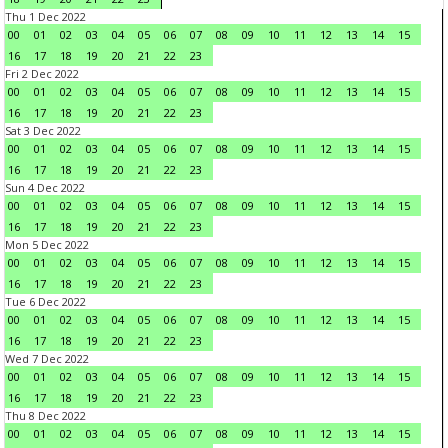
Thu 1 Dec 2022
00
01
02
03
04
05
06
07
08
09
10
11
12
13
14
15
16
17
18
19
20
21
22
23
Fri 2 Dec 2022
00
01
02
03
04
05
06
07
08
09
10
11
12
13
14
15
16
17
18
19
20
21
22
23
Sat 3 Dec 2022
00
01
02
03
04
05
06
07
08
09
10
11
12
13
14
15
16
17
18
19
20
21
22
23
Sun 4 Dec 2022
00
01
02
03
04
05
06
07
08
09
10
11
12
13
14
15
16
17
18
19
20
21
22
23
Mon 5 Dec 2022
00
01
02
03
04
05
06
07
08
09
10
11
12
13
14
15
16
17
18
19
20
21
22
23
Tue 6 Dec 2022
00
01
02
03
04
05
06
07
08
09
10
11
12
13
14
15
16
17
18
19
20
21
22
23
Wed 7 Dec 2022
00
01
02
03
04
05
06
07
08
09
10
11
12
13
14
15
16
17
18
19
20
21
22
23
Thu 8 Dec 2022
00
01
02
03
04
05
06
07
08
09
10
11
12
13
14
15