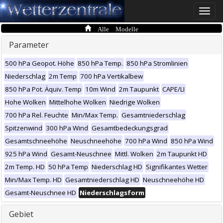
Toggle
naviga
Alle Modelle
Parameter
500 hPa Geopot. Höhe
850 hPa Temp.
850 hPa Stromlinien
Niederschlag
2m Temp
700 hPa Vertikalbew
850 hPa Pot. Äquiv. Temp
10m Wind
2m Taupunkt
CAPE/LI
Hohe Wolken
Mittelhohe Wolken
Niedrige Wolken
700 hPa Rel. Feuchte
Min/Max Temp.
Gesamtniederschlag
Spitzenwind
300 hPa Wind
Gesamtbedeckungsgrad
Gesamtschneehöhe
Neuschneehöhe
700 hPa Wind
850 hPa Wind
925 hPa Wind
Gesamt-Neuschnee
Mittl. Wolken
2m Taupunkt HD
2m Temp. HD
50 hPa Temp
Niederschlag HD
Signifikantes Wetter
Min/Max Temp. HD
Gesamtniederschlag HD
Neuschneehöhe HD
Gesamt-Neuschnee HD
Niederschlagsform
Gebiet