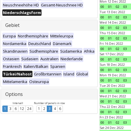
Mon 12 Dec 2022
Neuschneehöhe HD
Gesamt-Neuschnee HD
00
01
02
03
Tue 13 Dec 2022
Niederschlagsform
00
01
02
03
Wed 14 Dec 2022
Gebiet
00
01
02
03
Thu 15 Dec 2022
Europa
Nordhemisphäre
Mitteleuropa
00
01
02
03
Nordamerika
Deutschland
Dänemark
Fri 16 Dec 2022
00
01
02
03
Skandinavien
Südhemisphäre
Südamerika
Afrika
Sat 17 Dec 2022
Ostasien
Südasien
Australien
Niederlande
00
01
02
03
Sun 18 Dec 2022
Frankreich
Italien/Balkan
Spanien
00
01
02
03
Türkei/Nahost
Großbritannien
Island
Global
Mon 19 Dec 2022
00
01
02
03
Mittelamerika
Osteuropa
Tue 20 Dec 2022
00
01
02
03
Options
Wed 21 Dec 2022
00
01
02
03
Intervall
Number of panels in row
Thu 22 Dec 2022
1
3
6
12
24
1
2
3
4
6
00
01
02
03
Fri 23 Dec 2022
00
01
02
03
Sat 24 Dec 2022