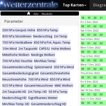
Top Karten
Diagr
Alle Modelle
18
19
20
21
Parameter
Fri 2 Dec 2022
00
01
02
03
500 hPa Geopot. Höhe
850 hPa Temp.
Sat 3 Dec 2022
00
01
02
03
850 hPa Stromlinien
Niederschlag
2m Temp
Sun 4 Dec 2022
700 hPa Vertikalbew
850 hPa Pot. Äquiv. Temp
00
01
02
03
Mon 5 Dec 2022
10m Wind
2m Taupunkt
CAPE/LI
Hohe Wolken
00
01
02
03
Mittelhohe Wolken
Niedrige Wolken
Tue 6 Dec 2022
00
01
02
03
700 hPa Rel. Feuchte
Min/Max Temp.
Wed 7 Dec 2022
Gesamtniederschlag
Spitzenwind
300 hPa Wind
00
01
02
03
Gesamtbedeckungsgrad
Gesamtschneehöhe
Thu 8 Dec 2022
00
01
02
03
Neuschneehöhe
700 hPa Wind
850 hPa Wind
Fri 9 Dec 2022
925 hPa Wind
Gesamt-Neuschnee
Mittl. Wolken
00
01
02
03
Sat 10 Dec 2022
2m Taupunkt HD
2m Temp. HD
50 hPa Temp
00
01
02
03
Niederschlag HD
Signifikantes Wetter
Sun 11 Dec 2022
00
01
02
03
Min/Max Temp. HD
Gesamtniederschlag HD