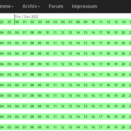
amme
Archiv
Forum
Impressum
Thu 1 Dec 2022
22
23
00
01
02
03
04
05
06
07
08
09
10
11
12
13
14
04
05
06
07
08
09
10
11
12
13
14
15
16
17
18
19
20
2
04
05
06
07
08
09
10
11
12
13
14
15
16
17
18
19
20
2
04
05
06
07
08
09
10
11
12
13
14
15
16
17
18
19
20
2
04
05
06
07
08
09
10
11
12
13
14
15
16
17
18
19
20
2
04
05
06
07
08
09
10
11
12
13
14
15
16
17
18
19
20
2
04
05
06
07
08
09
10
11
12
13
14
15
16
17
18
19
20
2
04
05
06
07
08
09
10
11
12
13
14
15
16
17
18
19
20
2
04
05
06
07
08
09
10
11
12
13
14
15
16
17
18
19
20
2
04
05
06
07
08
09
10
11
12
13
14
15
16
17
18
19
20
2
04
05
06
07
08
09
10
11
12
13
14
15
16
17
18
19
20
2