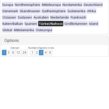
Europa
Nordhemisphäre
Mitteleuropa
Nordamerika
Deutschland
Dänemark
Skandinavien
Südhemisphäre
Südamerika
Afrika
Ostasien
Südasien
Australien
Niederlande
Frankreich
Italien/Balkan
Spanien
Türkei/Nahost
Großbritannien
Island
Global
Mittelamerika
Osteuropa
Options
Intervall
Number of panels in row
1
3
6
12
24
1
2
3
4
6