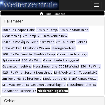
Toggle
naviga
Alle Modelle
Parameter
500 hPa Geopot. Höhe
850 hPa Temp.
850 hPa Stromlinien
Niederschlag
2m Temp
700 hPa Vertikalbew
850 hPa Pot. Äquiv. Temp
10m Wind
2m Taupunkt
CAPE/LI
Hohe Wolken
Mittelhohe Wolken
Niedrige Wolken
700 hPa Rel. Feuchte
Min/Max Temp.
Gesamtniederschlag
Spitzenwind
300 hPa Wind
Gesamtbedeckungsgrad
Gesamtschneehöhe
Neuschneehöhe
700 hPa Wind
850 hPa Wind
925 hPa Wind
Gesamt-Neuschnee
Mittl. Wolken
2m Taupunkt HD
2m Temp. HD
50 hPa Temp
Niederschlag HD
Signifikantes Wetter
Min/Max Temp. HD
Gesamtniederschlag HD
Neuschneehöhe HD
Gesamt-Neuschnee HD
Niederschlagsform
Gebiet