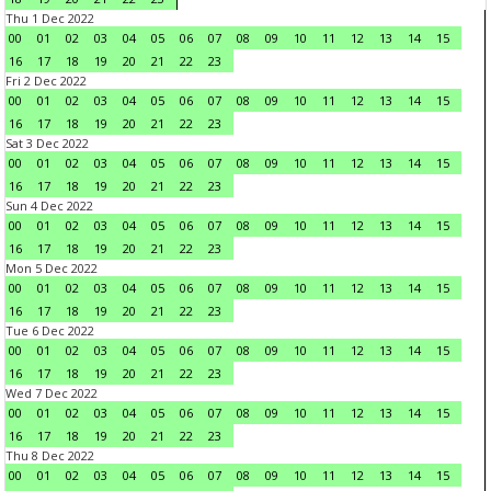
Thu 1 Dec 2022
00
01
02
03
04
05
06
07
08
09
10
11
12
13
14
15
16
17
18
19
20
21
22
23
Fri 2 Dec 2022
00
01
02
03
04
05
06
07
08
09
10
11
12
13
14
15
16
17
18
19
20
21
22
23
Sat 3 Dec 2022
00
01
02
03
04
05
06
07
08
09
10
11
12
13
14
15
16
17
18
19
20
21
22
23
Sun 4 Dec 2022
00
01
02
03
04
05
06
07
08
09
10
11
12
13
14
15
16
17
18
19
20
21
22
23
Mon 5 Dec 2022
00
01
02
03
04
05
06
07
08
09
10
11
12
13
14
15
16
17
18
19
20
21
22
23
Tue 6 Dec 2022
00
01
02
03
04
05
06
07
08
09
10
11
12
13
14
15
16
17
18
19
20
21
22
23
Wed 7 Dec 2022
00
01
02
03
04
05
06
07
08
09
10
11
12
13
14
15
16
17
18
19
20
21
22
23
Thu 8 Dec 2022
00
01
02
03
04
05
06
07
08
09
10
11
12
13
14
15