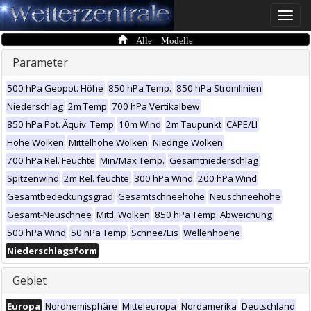
Toggle
naviga
Alle Modelle
Parameter
500 hPa Geopot. Höhe
850 hPa Temp.
850 hPa Stromlinien
Niederschlag
2m Temp
700 hPa Vertikalbew
850 hPa Pot. Äquiv. Temp
10m Wind
2m Taupunkt
CAPE/LI
Hohe Wolken
Mittelhohe Wolken
Niedrige Wolken
700 hPa Rel. Feuchte
Min/Max Temp.
Gesamtniederschlag
Spitzenwind
2m Rel. feuchte
300 hPa Wind
200 hPa Wind
Gesamtbedeckungsgrad
Gesamtschneehöhe
Neuschneehöhe
Gesamt-Neuschnee
Mittl. Wolken
850 hPa Temp. Abweichung
500 hPa Wind
50 hPa Temp
Schnee/Eis
Wellenhoehe
Niederschlagsform
Gebiet
Europa
Nordhemisphäre
Mitteleuropa
Nordamerika
Deutschland