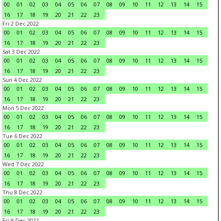
00
01
02
03
04
05
06
07
08
09
10
11
12
13
14
15
16
17
18
19
20
21
22
23
Fri 2 Dec 2022
00
01
02
03
04
05
06
07
08
09
10
11
12
13
14
15
16
17
18
19
20
21
22
23
Sat 3 Dec 2022
00
01
02
03
04
05
06
07
08
09
10
11
12
13
14
15
16
17
18
19
20
21
22
23
Sun 4 Dec 2022
00
01
02
03
04
05
06
07
08
09
10
11
12
13
14
15
16
17
18
19
20
21
22
23
Mon 5 Dec 2022
00
01
02
03
04
05
06
07
08
09
10
11
12
13
14
15
16
17
18
19
20
21
22
23
Tue 6 Dec 2022
00
01
02
03
04
05
06
07
08
09
10
11
12
13
14
15
16
17
18
19
20
21
22
23
Wed 7 Dec 2022
00
01
02
03
04
05
06
07
08
09
10
11
12
13
14
15
16
17
18
19
20
21
22
23
Thu 8 Dec 2022
00
01
02
03
04
05
06
07
08
09
10
11
12
13
14
15
16
17
18
19
20
21
22
23
Fri 9 Dec 2022