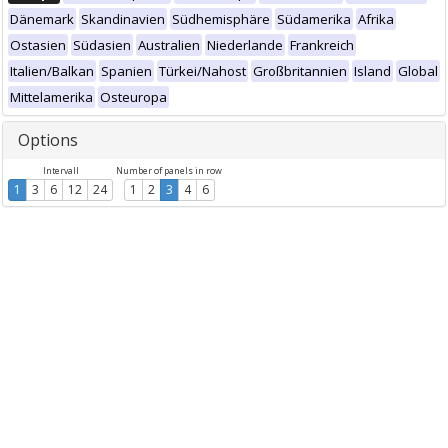
Dänemark
Skandinavien
Südhemisphäre
Südamerika
Afrika
Ostasien
Südasien
Australien
Niederlande
Frankreich
Italien/Balkan
Spanien
Türkei/Nahost
Großbritannien
Island
Global
Mittelamerika
Osteuropa
Options
Intervall
Number of panels in row
1
3
6
12
24
1
2
3
4
6