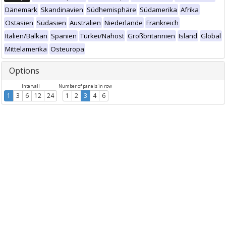
Dänemark
Skandinavien
Südhemisphäre
Südamerika
Afrika
Ostasien
Südasien
Australien
Niederlande
Frankreich
Italien/Balkan
Spanien
Türkei/Nahost
Großbritannien
Island
Global
Mittelamerika
Osteuropa
Options
Intervall
Number of panels in row
1
3
6
12
24
1
2
3
4
6