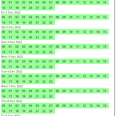
00
01
02
03
04
05
06
07
08
09
10
11
12
13
14
15
16
17
18
19
20
21
22
23
Fri 2 Dec 2022
00
01
02
03
04
05
06
07
08
09
10
11
12
13
14
15
16
17
18
19
20
21
22
23
Sat 3 Dec 2022
00
01
02
03
04
05
06
07
08
09
10
11
12
13
14
15
16
17
18
19
20
21
22
23
Sun 4 Dec 2022
00
01
02
03
04
05
06
07
08
09
10
11
12
13
14
15
16
17
18
19
20
21
22
23
Mon 5 Dec 2022
00
01
02
03
04
05
06
07
08
09
10
11
12
13
14
15
16
17
18
19
20
21
22
23
Tue 6 Dec 2022
00
01
02
03
04
05
06
07
08
09
10
11
12
13
14
15
16
17
18
19
20
21
22
23
Wed 7 Dec 2022
00
01
02
03
04
05
06
07
08
09
10
11
12
13
14
15
16
17
18
19
20
21
22
23
Thu 8 Dec 2022
00
01
02
03
04
05
06
07
08
09
10
11
12
13
14
15
16
17
18
19
20
21
22
23
Fri 9 Dec 2022