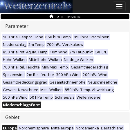
Toggle
naviga
Alle Modelle
Parameter
500 hPa Geopot. Höhe
850 hPa Temp.
850 hPa Stromlinien
Niederschlag
2m Temp
700 hPa Vertikalbew
850 hPa Pot. Äquiv. Temp
10m Wind
2m Taupunkt
CAPE/LI
Hohe Wolken
Mittelhohe Wolken
Niedrige Wolken
700 hPa Rel. Feuchte
Min/Max Temp.
Gesamtniederschlag
Spitzenwind
2m Rel. feuchte
300 hPa Wind
200 hPa Wind
Gesamtbedeckungsgrad
Gesamtschneehöhe
Neuschneehöhe
Gesamt-Neuschnee
Mittl. Wolken
850 hPa Temp. Abweichung
500 hPa Wind
50 hPa Temp
Schnee/Eis
Wellenhoehe
Niederschlagsform
Gebiet
Europa
Nordhemisphäre
Mitteleuropa
Nordamerika
Deutschland