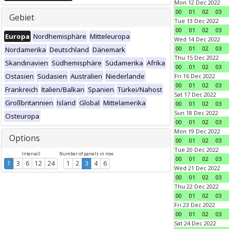
Mon 12 Dec 2022
00
01
02
03
Gebiet
Tue 13 Dec 2022
00
01
02
03
Europa
Nordhemisphäre
Mitteleuropa
Wed 14 Dec 2022
00
01
02
03
Nordamerika
Deutschland
Dänemark
Thu 15 Dec 2022
Skandinavien
Südhemisphäre
Südamerika
Afrika
00
01
02
03
Ostasien
Südasien
Australien
Niederlande
Fri 16 Dec 2022
00
01
02
03
Frankreich
Italien/Balkan
Spanien
Türkei/Nahost
Sat 17 Dec 2022
Großbritannien
Island
Global
Mittelamerika
00
01
02
03
Sun 18 Dec 2022
Osteuropa
00
01
02
03
Mon 19 Dec 2022
Options
00
01
02
03
Tue 20 Dec 2022
Intervall
Number of panels in row
00
01
02
03
1
3
6
12
24
1
2
3
4
6
Wed 21 Dec 2022
00
01
02
03
Thu 22 Dec 2022
00
01
02
03
Fri 23 Dec 2022
00
01
02
03
Sat 24 Dec 2022