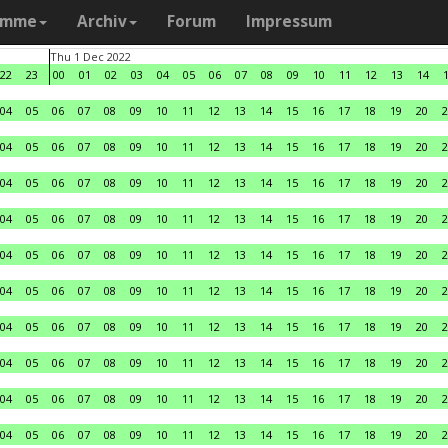
amme
Archiv
Forum
Impressum
Thu 1 Dec 2022
22
23
00
01
02
03
04
05
06
07
08
09
10
11
12
13
14
04
05
06
07
08
09
10
11
12
13
14
15
16
17
18
19
20
2
04
05
06
07
08
09
10
11
12
13
14
15
16
17
18
19
20
2
04
05
06
07
08
09
10
11
12
13
14
15
16
17
18
19
20
2
04
05
06
07
08
09
10
11
12
13
14
15
16
17
18
19
20
2
04
05
06
07
08
09
10
11
12
13
14
15
16
17
18
19
20
2
04
05
06
07
08
09
10
11
12
13
14
15
16
17
18
19
20
2
04
05
06
07
08
09
10
11
12
13
14
15
16
17
18
19
20
2
04
05
06
07
08
09
10
11
12
13
14
15
16
17
18
19
20
2
04
05
06
07
08
09
10
11
12
13
14
15
16
17
18
19
20
2
04
05
06
07
08
09
10
11
12
13
14
15
16
17
18
19
20
2