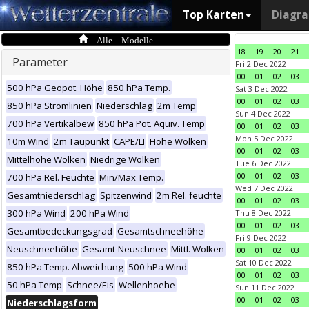
Top Karten
Diagr
Alle Modelle
18
19
20
21
Parameter
Fri 2 Dec 2022
00
01
02
03
500 hPa Geopot. Höhe
850 hPa Temp.
Sat 3 Dec 2022
00
01
02
03
850 hPa Stromlinien
Niederschlag
2m Temp
Sun 4 Dec 2022
700 hPa Vertikalbew
850 hPa Pot. Äquiv. Temp
00
01
02
03
Mon 5 Dec 2022
10m Wind
2m Taupunkt
CAPE/LI
Hohe Wolken
00
01
02
03
Mittelhohe Wolken
Niedrige Wolken
Tue 6 Dec 2022
00
01
02
03
700 hPa Rel. Feuchte
Min/Max Temp.
Wed 7 Dec 2022
Gesamtniederschlag
Spitzenwind
2m Rel. feuchte
00
01
02
03
300 hPa Wind
200 hPa Wind
Thu 8 Dec 2022
00
01
02
03
Gesamtbedeckungsgrad
Gesamtschneehöhe
Fri 9 Dec 2022
Neuschneehöhe
Gesamt-Neuschnee
Mittl. Wolken
00
01
02
03
Sat 10 Dec 2022
850 hPa Temp. Abweichung
500 hPa Wind
00
01
02
03
50 hPa Temp
Schnee/Eis
Wellenhoehe
Sun 11 Dec 2022
00
01
02
03
Niederschlagsform