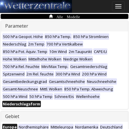
Toggle
naviga
Alle Modelle
Parameter
500 hPa Geopot. Höhe
850 hPa Temp.
850 hPa Stromlinien
Niederschlag
2m Temp
700 hPa Vertikalbew
850 hPa Pot. Äquiv. Temp
10m Wind
2m Taupunkt
CAPE/LI
Hohe Wolken
Mittelhohe Wolken
Niedrige Wolken
700 hPa Rel. Feuchte
Min/Max Temp.
Gesamtniederschlag
Spitzenwind
2m Rel. feuchte
300 hPa Wind
200 hPa Wind
Gesamtbedeckungsgrad
Gesamtschneehöhe
Neuschneehöhe
Gesamt-Neuschnee
Mittl. Wolken
850 hPa Temp. Abweichung
500 hPa Wind
50 hPa Temp
Schnee/Eis
Wellenhoehe
Niederschlagsform
Gebiet
Europa
Nordhemisphäre
Mitteleuropa
Nordamerika
Deutschland