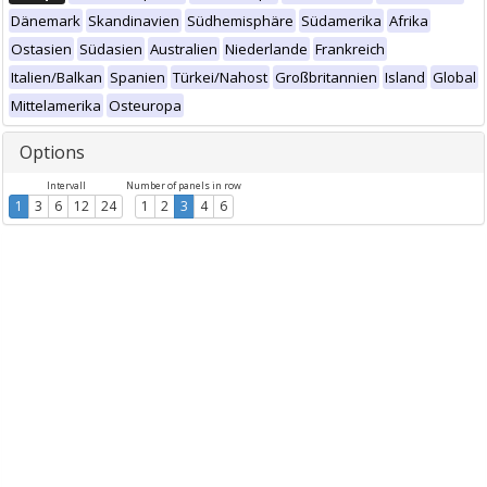
Dänemark
Skandinavien
Südhemisphäre
Südamerika
Afrika
Ostasien
Südasien
Australien
Niederlande
Frankreich
Italien/Balkan
Spanien
Türkei/Nahost
Großbritannien
Island
Global
Mittelamerika
Osteuropa
Options
Intervall
Number of panels in row
1
3
6
12
24
1
2
3
4
6