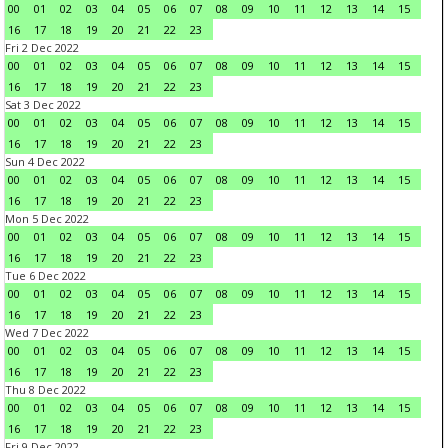
00
01
02
03
04
05
06
07
08
09
10
11
12
13
14
15
16
17
18
19
20
21
22
23
Fri 2 Dec 2022
00
01
02
03
04
05
06
07
08
09
10
11
12
13
14
15
16
17
18
19
20
21
22
23
Sat 3 Dec 2022
00
01
02
03
04
05
06
07
08
09
10
11
12
13
14
15
16
17
18
19
20
21
22
23
Sun 4 Dec 2022
00
01
02
03
04
05
06
07
08
09
10
11
12
13
14
15
16
17
18
19
20
21
22
23
Mon 5 Dec 2022
00
01
02
03
04
05
06
07
08
09
10
11
12
13
14
15
16
17
18
19
20
21
22
23
Tue 6 Dec 2022
00
01
02
03
04
05
06
07
08
09
10
11
12
13
14
15
16
17
18
19
20
21
22
23
Wed 7 Dec 2022
00
01
02
03
04
05
06
07
08
09
10
11
12
13
14
15
16
17
18
19
20
21
22
23
Thu 8 Dec 2022
00
01
02
03
04
05
06
07
08
09
10
11
12
13
14
15
16
17
18
19
20
21
22
23
Fri 9 Dec 2022