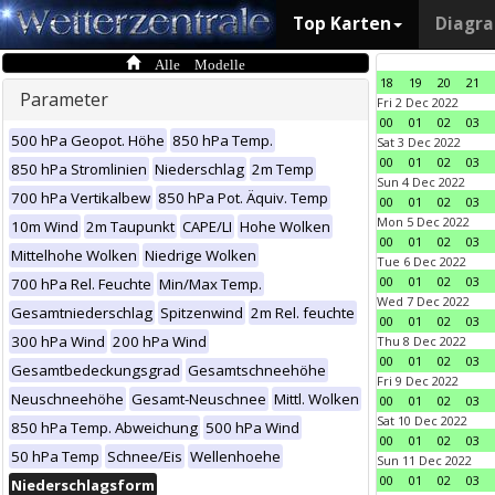
Top Karten
Diagr
Alle Modelle
18
19
20
21
Parameter
Fri 2 Dec 2022
00
01
02
03
500 hPa Geopot. Höhe
850 hPa Temp.
Sat 3 Dec 2022
00
01
02
03
850 hPa Stromlinien
Niederschlag
2m Temp
Sun 4 Dec 2022
700 hPa Vertikalbew
850 hPa Pot. Äquiv. Temp
00
01
02
03
Mon 5 Dec 2022
10m Wind
2m Taupunkt
CAPE/LI
Hohe Wolken
00
01
02
03
Mittelhohe Wolken
Niedrige Wolken
Tue 6 Dec 2022
00
01
02
03
700 hPa Rel. Feuchte
Min/Max Temp.
Wed 7 Dec 2022
Gesamtniederschlag
Spitzenwind
2m Rel. feuchte
00
01
02
03
300 hPa Wind
200 hPa Wind
Thu 8 Dec 2022
00
01
02
03
Gesamtbedeckungsgrad
Gesamtschneehöhe
Fri 9 Dec 2022
Neuschneehöhe
Gesamt-Neuschnee
Mittl. Wolken
00
01
02
03
Sat 10 Dec 2022
850 hPa Temp. Abweichung
500 hPa Wind
00
01
02
03
50 hPa Temp
Schnee/Eis
Wellenhoehe
Sun 11 Dec 2022
00
01
02
03
Niederschlagsform