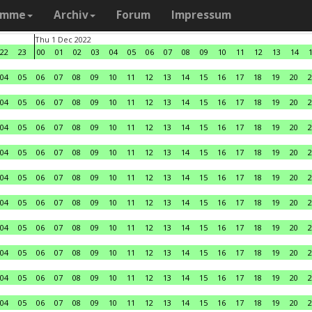
amme
Archiv
Forum
Impressum
Thu 1 Dec 2022
22
23
00
01
02
03
04
05
06
07
08
09
10
11
12
13
14
04
05
06
07
08
09
10
11
12
13
14
15
16
17
18
19
20
2
04
05
06
07
08
09
10
11
12
13
14
15
16
17
18
19
20
2
04
05
06
07
08
09
10
11
12
13
14
15
16
17
18
19
20
2
04
05
06
07
08
09
10
11
12
13
14
15
16
17
18
19
20
2
04
05
06
07
08
09
10
11
12
13
14
15
16
17
18
19
20
2
04
05
06
07
08
09
10
11
12
13
14
15
16
17
18
19
20
2
04
05
06
07
08
09
10
11
12
13
14
15
16
17
18
19
20
2
04
05
06
07
08
09
10
11
12
13
14
15
16
17
18
19
20
2
04
05
06
07
08
09
10
11
12
13
14
15
16
17
18
19
20
2
04
05
06
07
08
09
10
11
12
13
14
15
16
17
18
19
20
2