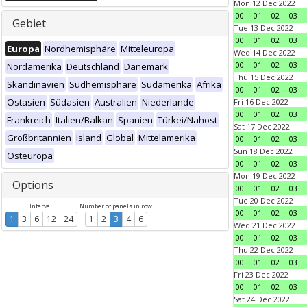
Mon 12 Dec 2022
00
01
02
03
Gebiet
Tue 13 Dec 2022
00
01
02
03
Europa
Nordhemisphäre
Mitteleuropa
Wed 14 Dec 2022
00
01
02
03
Nordamerika
Deutschland
Dänemark
Thu 15 Dec 2022
Skandinavien
Südhemisphäre
Südamerika
Afrika
00
01
02
03
Ostasien
Südasien
Australien
Niederlande
Fri 16 Dec 2022
00
01
02
03
Frankreich
Italien/Balkan
Spanien
Türkei/Nahost
Sat 17 Dec 2022
Großbritannien
Island
Global
Mittelamerika
00
01
02
03
Sun 18 Dec 2022
Osteuropa
00
01
02
03
Mon 19 Dec 2022
Options
00
01
02
03
Tue 20 Dec 2022
Intervall
Number of panels in row
00
01
02
03
1
3
6
12
24
1
2
3
4
6
Wed 21 Dec 2022
00
01
02
03
Thu 22 Dec 2022
00
01
02
03
Fri 23 Dec 2022
00
01
02
03
Sat 24 Dec 2022