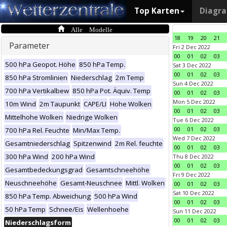
Top Karten
Diagr
Alle Modelle
18
19
20
21
Parameter
Fri 2 Dec 2022
00
01
02
03
500 hPa Geopot. Höhe
850 hPa Temp.
Sat 3 Dec 2022
00
01
02
03
850 hPa Stromlinien
Niederschlag
2m Temp
Sun 4 Dec 2022
700 hPa Vertikalbew
850 hPa Pot. Äquiv. Temp
00
01
02
03
Mon 5 Dec 2022
10m Wind
2m Taupunkt
CAPE/LI
Hohe Wolken
00
01
02
03
Mittelhohe Wolken
Niedrige Wolken
Tue 6 Dec 2022
00
01
02
03
700 hPa Rel. Feuchte
Min/Max Temp.
Wed 7 Dec 2022
Gesamtniederschlag
Spitzenwind
2m Rel. feuchte
00
01
02
03
300 hPa Wind
200 hPa Wind
Thu 8 Dec 2022
00
01
02
03
Gesamtbedeckungsgrad
Gesamtschneehöhe
Fri 9 Dec 2022
Neuschneehöhe
Gesamt-Neuschnee
Mittl. Wolken
00
01
02
03
Sat 10 Dec 2022
850 hPa Temp. Abweichung
500 hPa Wind
00
01
02
03
50 hPa Temp
Schnee/Eis
Wellenhoehe
Sun 11 Dec 2022
00
01
02
03
Niederschlagsform