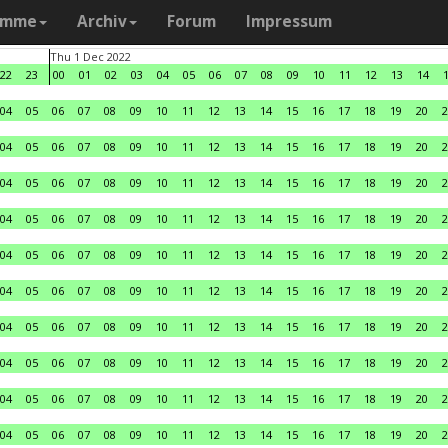
amme
Archiv
Forum
Impressum
Thu 1 Dec 2022
22
23
00
01
02
03
04
05
06
07
08
09
10
11
12
13
14
04
05
06
07
08
09
10
11
12
13
14
15
16
17
18
19
20
2
04
05
06
07
08
09
10
11
12
13
14
15
16
17
18
19
20
2
04
05
06
07
08
09
10
11
12
13
14
15
16
17
18
19
20
2
04
05
06
07
08
09
10
11
12
13
14
15
16
17
18
19
20
2
04
05
06
07
08
09
10
11
12
13
14
15
16
17
18
19
20
2
04
05
06
07
08
09
10
11
12
13
14
15
16
17
18
19
20
2
04
05
06
07
08
09
10
11
12
13
14
15
16
17
18
19
20
2
04
05
06
07
08
09
10
11
12
13
14
15
16
17
18
19
20
2
04
05
06
07
08
09
10
11
12
13
14
15
16
17
18
19
20
2
04
05
06
07
08
09
10
11
12
13
14
15
16
17
18
19
20
2