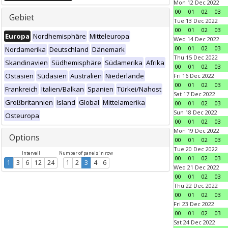
Mon 12 Dec 2022
00
01
02
03
Gebiet
Tue 13 Dec 2022
00
01
02
03
Europa
Nordhemisphäre
Mitteleuropa
Wed 14 Dec 2022
00
01
02
03
Nordamerika
Deutschland
Dänemark
Thu 15 Dec 2022
Skandinavien
Südhemisphäre
Südamerika
Afrika
00
01
02
03
Ostasien
Südasien
Australien
Niederlande
Fri 16 Dec 2022
00
01
02
03
Frankreich
Italien/Balkan
Spanien
Türkei/Nahost
Sat 17 Dec 2022
Großbritannien
Island
Global
Mittelamerika
00
01
02
03
Sun 18 Dec 2022
Osteuropa
00
01
02
03
Mon 19 Dec 2022
Options
00
01
02
03
Tue 20 Dec 2022
Intervall
Number of panels in row
00
01
02
03
1
3
6
12
24
1
2
3
4
6
Wed 21 Dec 2022
00
01
02
03
Thu 22 Dec 2022
00
01
02
03
Fri 23 Dec 2022
00
01
02
03
Sat 24 Dec 2022