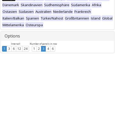
Dänemark
Skandinavien
Südhemisphäre
Südamerika
Afrika
Ostasien
Südasien
Australien
Niederlande
Frankreich
Italien/Balkan
Spanien
Türkei/Nahost
Großbritannien
Island
Global
Mittelamerika
Osteuropa
Options
Intervall
Number of panels in row
1
3
6
12
24
1
2
3
4
6