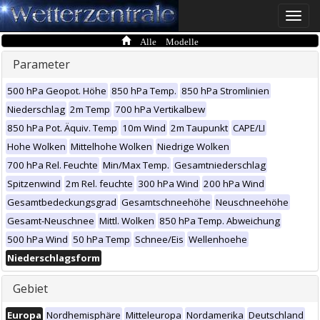
Toggle
naviga
Alle Modelle
Parameter
500 hPa Geopot. Höhe
850 hPa Temp.
850 hPa Stromlinien
Niederschlag
2m Temp
700 hPa Vertikalbew
850 hPa Pot. Äquiv. Temp
10m Wind
2m Taupunkt
CAPE/LI
Hohe Wolken
Mittelhohe Wolken
Niedrige Wolken
700 hPa Rel. Feuchte
Min/Max Temp.
Gesamtniederschlag
Spitzenwind
2m Rel. feuchte
300 hPa Wind
200 hPa Wind
Gesamtbedeckungsgrad
Gesamtschneehöhe
Neuschneehöhe
Gesamt-Neuschnee
Mittl. Wolken
850 hPa Temp. Abweichung
500 hPa Wind
50 hPa Temp
Schnee/Eis
Wellenhoehe
Niederschlagsform
Gebiet
Europa
Nordhemisphäre
Mitteleuropa
Nordamerika
Deutschland