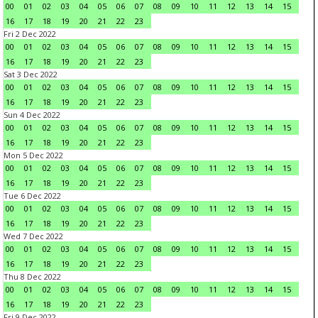
00
01
02
03
04
05
06
07
08
09
10
11
12
13
14
15
16
17
18
19
20
21
22
23
Fri 2 Dec 2022
00
01
02
03
04
05
06
07
08
09
10
11
12
13
14
15
16
17
18
19
20
21
22
23
Sat 3 Dec 2022
00
01
02
03
04
05
06
07
08
09
10
11
12
13
14
15
16
17
18
19
20
21
22
23
Sun 4 Dec 2022
00
01
02
03
04
05
06
07
08
09
10
11
12
13
14
15
16
17
18
19
20
21
22
23
Mon 5 Dec 2022
00
01
02
03
04
05
06
07
08
09
10
11
12
13
14
15
16
17
18
19
20
21
22
23
Tue 6 Dec 2022
00
01
02
03
04
05
06
07
08
09
10
11
12
13
14
15
16
17
18
19
20
21
22
23
Wed 7 Dec 2022
00
01
02
03
04
05
06
07
08
09
10
11
12
13
14
15
16
17
18
19
20
21
22
23
Thu 8 Dec 2022
00
01
02
03
04
05
06
07
08
09
10
11
12
13
14
15
16
17
18
19
20
21
22
23
Fri 9 Dec 2022