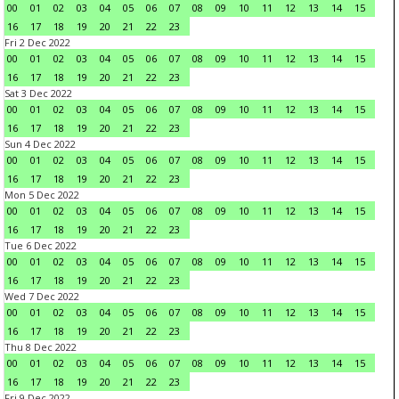
00
01
02
03
04
05
06
07
08
09
10
11
12
13
14
15
16
17
18
19
20
21
22
23
Fri 2 Dec 2022
00
01
02
03
04
05
06
07
08
09
10
11
12
13
14
15
16
17
18
19
20
21
22
23
Sat 3 Dec 2022
00
01
02
03
04
05
06
07
08
09
10
11
12
13
14
15
16
17
18
19
20
21
22
23
Sun 4 Dec 2022
00
01
02
03
04
05
06
07
08
09
10
11
12
13
14
15
16
17
18
19
20
21
22
23
Mon 5 Dec 2022
00
01
02
03
04
05
06
07
08
09
10
11
12
13
14
15
16
17
18
19
20
21
22
23
Tue 6 Dec 2022
00
01
02
03
04
05
06
07
08
09
10
11
12
13
14
15
16
17
18
19
20
21
22
23
Wed 7 Dec 2022
00
01
02
03
04
05
06
07
08
09
10
11
12
13
14
15
16
17
18
19
20
21
22
23
Thu 8 Dec 2022
00
01
02
03
04
05
06
07
08
09
10
11
12
13
14
15
16
17
18
19
20
21
22
23
Fri 9 Dec 2022