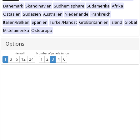
Dänemark
Skandinavien
Südhemisphäre
Südamerika
Afrika
Ostasien
Südasien
Australien
Niederlande
Frankreich
Italien/Balkan
Spanien
Türkei/Nahost
Großbritannien
Island
Global
Mittelamerika
Osteuropa
Options
Intervall
Number of panels in row
1
3
6
12
24
1
2
3
4
6