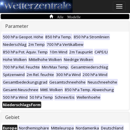
Toggle
naviga
Alle Modelle
Parameter
500 hPa Geopot. Höhe
850 hPa Temp.
850 hPa Stromlinien
Niederschlag
2m Temp
700 hPa Vertikalbew
850 hPa Pot. Äquiv. Temp
10m Wind
2m Taupunkt
CAPE/LI
Hohe Wolken
Mittelhohe Wolken
Niedrige Wolken
700 hPa Rel. Feuchte
Min/Max Temp.
Gesamtniederschlag
Spitzenwind
2m Rel. feuchte
300 hPa Wind
200 hPa Wind
Gesamtbedeckungsgrad
Gesamtschneehöhe
Neuschneehöhe
Gesamt-Neuschnee
Mittl. Wolken
850 hPa Temp. Abweichung
500 hPa Wind
50 hPa Temp
Schnee/Eis
Wellenhoehe
Niederschlagsform
Gebiet
Europa
Nordhemisphäre
Mitteleuropa
Nordamerika
Deutschland