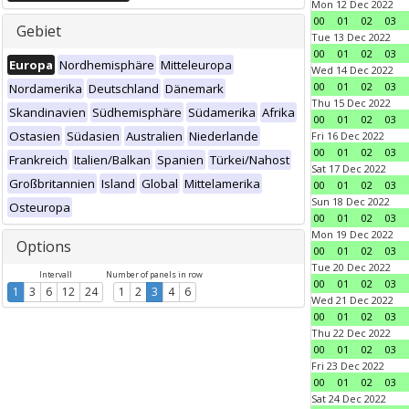
Mon 12 Dec 2022
00
01
02
03
Gebiet
Tue 13 Dec 2022
00
01
02
03
Europa
Nordhemisphäre
Mitteleuropa
Wed 14 Dec 2022
00
01
02
03
Nordamerika
Deutschland
Dänemark
Thu 15 Dec 2022
Skandinavien
Südhemisphäre
Südamerika
Afrika
00
01
02
03
Ostasien
Südasien
Australien
Niederlande
Fri 16 Dec 2022
00
01
02
03
Frankreich
Italien/Balkan
Spanien
Türkei/Nahost
Sat 17 Dec 2022
Großbritannien
Island
Global
Mittelamerika
00
01
02
03
Sun 18 Dec 2022
Osteuropa
00
01
02
03
Mon 19 Dec 2022
Options
00
01
02
03
Tue 20 Dec 2022
Intervall
Number of panels in row
00
01
02
03
1
3
6
12
24
1
2
3
4
6
Wed 21 Dec 2022
00
01
02
03
Thu 22 Dec 2022
00
01
02
03
Fri 23 Dec 2022
00
01
02
03
Sat 24 Dec 2022