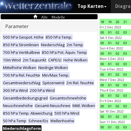
Top Karten
Diagr
Alle Modelle
18
19
20
21
Parameter
Fri 2 Dec 2022
00
01
02
03
500 hPa Geopot. Höhe
850 hPa Temp.
Sat 3 Dec 2022
00
01
02
03
850 hPa Stromlinien
Niederschlag
2m Temp
Sun 4 Dec 2022
700 hPa Vertikalbew
850 hPa Pot. Äquiv. Temp
00
01
02
03
Mon 5 Dec 2022
10m Wind
2m Taupunkt
CAPE/LI
Hohe Wolken
00
01
02
03
Mittelhohe Wolken
Niedrige Wolken
Tue 6 Dec 2022
00
01
02
03
700 hPa Rel. Feuchte
Min/Max Temp.
Wed 7 Dec 2022
Gesamtniederschlag
Spitzenwind
2m Rel. feuchte
00
01
02
03
300 hPa Wind
200 hPa Wind
Thu 8 Dec 2022
00
01
02
03
Gesamtbedeckungsgrad
Gesamtschneehöhe
Fri 9 Dec 2022
Neuschneehöhe
Gesamt-Neuschnee
Mittl. Wolken
00
01
02
03
Sat 10 Dec 2022
850 hPa Temp. Abweichung
500 hPa Wind
00
01
02
03
50 hPa Temp
Schnee/Eis
Wellenhoehe
Sun 11 Dec 2022
00
01
02
03
Niederschlagsform