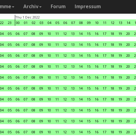
amme
Archiv
Forum
Impressum
Thu 1 Dec 2022
22
23
00
01
02
03
04
05
06
07
08
09
10
11
12
13
14
04
05
06
07
08
09
10
11
12
13
14
15
16
17
18
19
20
2
04
05
06
07
08
09
10
11
12
13
14
15
16
17
18
19
20
2
04
05
06
07
08
09
10
11
12
13
14
15
16
17
18
19
20
2
04
05
06
07
08
09
10
11
12
13
14
15
16
17
18
19
20
2
04
05
06
07
08
09
10
11
12
13
14
15
16
17
18
19
20
2
04
05
06
07
08
09
10
11
12
13
14
15
16
17
18
19
20
2
04
05
06
07
08
09
10
11
12
13
14
15
16
17
18
19
20
2
04
05
06
07
08
09
10
11
12
13
14
15
16
17
18
19
20
2
04
05
06
07
08
09
10
11
12
13
14
15
16
17
18
19
20
2
04
05
06
07
08
09
10
11
12
13
14
15
16
17
18
19
20
2