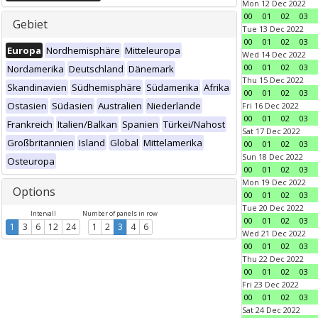
Mon 12 Dec 2022
00
01
02
03
Gebiet
Tue 13 Dec 2022
00
01
02
03
Europa
Nordhemisphäre
Mitteleuropa
Wed 14 Dec 2022
00
01
02
03
Nordamerika
Deutschland
Dänemark
Thu 15 Dec 2022
Skandinavien
Südhemisphäre
Südamerika
Afrika
00
01
02
03
Ostasien
Südasien
Australien
Niederlande
Fri 16 Dec 2022
00
01
02
03
Frankreich
Italien/Balkan
Spanien
Türkei/Nahost
Sat 17 Dec 2022
Großbritannien
Island
Global
Mittelamerika
00
01
02
03
Sun 18 Dec 2022
Osteuropa
00
01
02
03
Mon 19 Dec 2022
Options
00
01
02
03
Tue 20 Dec 2022
Intervall
Number of panels in row
00
01
02
03
1
3
6
12
24
1
2
3
4
6
Wed 21 Dec 2022
00
01
02
03
Thu 22 Dec 2022
00
01
02
03
Fri 23 Dec 2022
00
01
02
03
Sat 24 Dec 2022