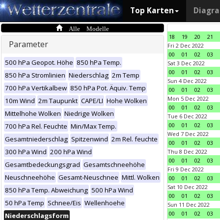
Top Karten
Diagr
Alle Modelle
18
19
20
21
Parameter
Fri 2 Dec 2022
00
01
02
03
500 hPa Geopot. Höhe
850 hPa Temp.
Sat 3 Dec 2022
00
01
02
03
850 hPa Stromlinien
Niederschlag
2m Temp
Sun 4 Dec 2022
700 hPa Vertikalbew
850 hPa Pot. Äquiv. Temp
00
01
02
03
Mon 5 Dec 2022
10m Wind
2m Taupunkt
CAPE/LI
Hohe Wolken
00
01
02
03
Mittelhohe Wolken
Niedrige Wolken
Tue 6 Dec 2022
00
01
02
03
700 hPa Rel. Feuchte
Min/Max Temp.
Wed 7 Dec 2022
Gesamtniederschlag
Spitzenwind
2m Rel. feuchte
00
01
02
03
300 hPa Wind
200 hPa Wind
Thu 8 Dec 2022
00
01
02
03
Gesamtbedeckungsgrad
Gesamtschneehöhe
Fri 9 Dec 2022
Neuschneehöhe
Gesamt-Neuschnee
Mittl. Wolken
00
01
02
03
Sat 10 Dec 2022
850 hPa Temp. Abweichung
500 hPa Wind
00
01
02
03
50 hPa Temp
Schnee/Eis
Wellenhoehe
Sun 11 Dec 2022
00
01
02
03
Niederschlagsform