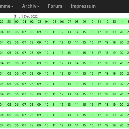
amme
Archiv
Forum
Impressum
Thu 1 Dec 2022
22
23
00
01
02
03
04
05
06
07
08
09
10
11
12
13
14
04
05
06
07
08
09
10
11
12
13
14
15
16
17
18
19
20
2
04
05
06
07
08
09
10
11
12
13
14
15
16
17
18
19
20
2
04
05
06
07
08
09
10
11
12
13
14
15
16
17
18
19
20
2
04
05
06
07
08
09
10
11
12
13
14
15
16
17
18
19
20
2
04
05
06
07
08
09
10
11
12
13
14
15
16
17
18
19
20
2
04
05
06
07
08
09
10
11
12
13
14
15
16
17
18
19
20
2
04
05
06
07
08
09
10
11
12
13
14
15
16
17
18
19
20
2
04
05
06
07
08
09
10
11
12
13
14
15
16
17
18
19
20
2
04
05
06
07
08
09
10
11
12
13
14
15
16
17
18
19
20
2
04
05
06
07
08
09
10
11
12
13
14
15
16
17
18
19
20
2