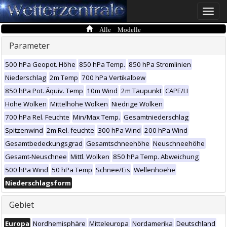
Toggle
naviga
Alle Modelle
Parameter
500 hPa Geopot. Höhe
850 hPa Temp.
850 hPa Stromlinien
Niederschlag
2m Temp
700 hPa Vertikalbew
850 hPa Pot. Äquiv. Temp
10m Wind
2m Taupunkt
CAPE/LI
Hohe Wolken
Mittelhohe Wolken
Niedrige Wolken
700 hPa Rel. Feuchte
Min/Max Temp.
Gesamtniederschlag
Spitzenwind
2m Rel. feuchte
300 hPa Wind
200 hPa Wind
Gesamtbedeckungsgrad
Gesamtschneehöhe
Neuschneehöhe
Gesamt-Neuschnee
Mittl. Wolken
850 hPa Temp. Abweichung
500 hPa Wind
50 hPa Temp
Schnee/Eis
Wellenhoehe
Niederschlagsform
Gebiet
Europa
Nordhemisphäre
Mitteleuropa
Nordamerika
Deutschland