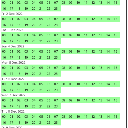
00
01
02
03
04
05
06
07
08
09
10
11
12
13
14
15
16
17
18
19
20
21
22
23
Fri 2 Dec 2022
00
01
02
03
04
05
06
07
08
09
10
11
12
13
14
15
16
17
18
19
20
21
22
23
Sat 3 Dec 2022
00
01
02
03
04
05
06
07
08
09
10
11
12
13
14
15
16
17
18
19
20
21
22
23
Sun 4 Dec 2022
00
01
02
03
04
05
06
07
08
09
10
11
12
13
14
15
16
17
18
19
20
21
22
23
Mon 5 Dec 2022
00
01
02
03
04
05
06
07
08
09
10
11
12
13
14
15
16
17
18
19
20
21
22
23
Tue 6 Dec 2022
00
01
02
03
04
05
06
07
08
09
10
11
12
13
14
15
16
17
18
19
20
21
22
23
Wed 7 Dec 2022
00
01
02
03
04
05
06
07
08
09
10
11
12
13
14
15
16
17
18
19
20
21
22
23
Thu 8 Dec 2022
00
01
02
03
04
05
06
07
08
09
10
11
12
13
14
15
16
17
18
19
20
21
22
23
Fri 9 Dec 2022