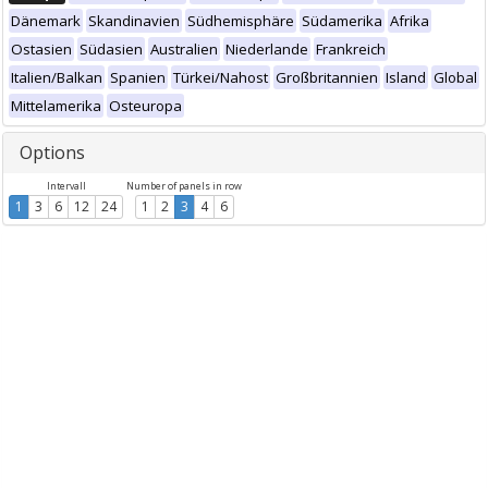
Dänemark
Skandinavien
Südhemisphäre
Südamerika
Afrika
Ostasien
Südasien
Australien
Niederlande
Frankreich
Italien/Balkan
Spanien
Türkei/Nahost
Großbritannien
Island
Global
Mittelamerika
Osteuropa
Options
Intervall
Number of panels in row
1
3
6
12
24
1
2
3
4
6