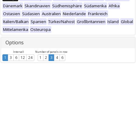
Dänemark
Skandinavien
Südhemisphäre
Südamerika
Afrika
Ostasien
Südasien
Australien
Niederlande
Frankreich
Italien/Balkan
Spanien
Türkei/Nahost
Großbritannien
Island
Global
Mittelamerika
Osteuropa
Options
Intervall
Number of panels in row
1
3
6
12
24
1
2
3
4
6