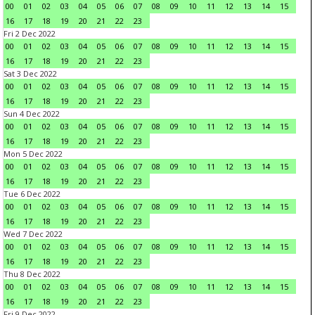
00
01
02
03
04
05
06
07
08
09
10
11
12
13
14
15
16
17
18
19
20
21
22
23
Fri 2 Dec 2022
00
01
02
03
04
05
06
07
08
09
10
11
12
13
14
15
16
17
18
19
20
21
22
23
Sat 3 Dec 2022
00
01
02
03
04
05
06
07
08
09
10
11
12
13
14
15
16
17
18
19
20
21
22
23
Sun 4 Dec 2022
00
01
02
03
04
05
06
07
08
09
10
11
12
13
14
15
16
17
18
19
20
21
22
23
Mon 5 Dec 2022
00
01
02
03
04
05
06
07
08
09
10
11
12
13
14
15
16
17
18
19
20
21
22
23
Tue 6 Dec 2022
00
01
02
03
04
05
06
07
08
09
10
11
12
13
14
15
16
17
18
19
20
21
22
23
Wed 7 Dec 2022
00
01
02
03
04
05
06
07
08
09
10
11
12
13
14
15
16
17
18
19
20
21
22
23
Thu 8 Dec 2022
00
01
02
03
04
05
06
07
08
09
10
11
12
13
14
15
16
17
18
19
20
21
22
23
Fri 9 Dec 2022