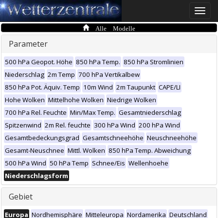
Toggle
naviga
Alle Modelle
Parameter
500 hPa Geopot. Höhe
850 hPa Temp.
850 hPa Stromlinien
Niederschlag
2m Temp
700 hPa Vertikalbew
850 hPa Pot. Äquiv. Temp
10m Wind
2m Taupunkt
CAPE/LI
Hohe Wolken
Mittelhohe Wolken
Niedrige Wolken
700 hPa Rel. Feuchte
Min/Max Temp.
Gesamtniederschlag
Spitzenwind
2m Rel. feuchte
300 hPa Wind
200 hPa Wind
Gesamtbedeckungsgrad
Gesamtschneehöhe
Neuschneehöhe
Gesamt-Neuschnee
Mittl. Wolken
850 hPa Temp. Abweichung
500 hPa Wind
50 hPa Temp
Schnee/Eis
Wellenhoehe
Niederschlagsform
Gebiet
Europa
Nordhemisphäre
Mitteleuropa
Nordamerika
Deutschland