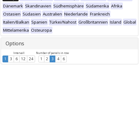
Dänemark
Skandinavien
Südhemisphäre
Südamerika
Afrika
Ostasien
Südasien
Australien
Niederlande
Frankreich
Italien/Balkan
Spanien
Türkei/Nahost
Großbritannien
Island
Global
Mittelamerika
Osteuropa
Options
Intervall
Number of panels in row
1
3
6
12
24
1
2
3
4
6