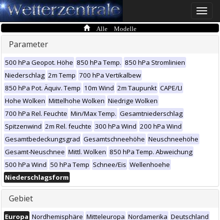
Toggle
naviga
Alle Modelle
Parameter
500 hPa Geopot. Höhe
850 hPa Temp.
850 hPa Stromlinien
Niederschlag
2m Temp
700 hPa Vertikalbew
850 hPa Pot. Äquiv. Temp
10m Wind
2m Taupunkt
CAPE/LI
Hohe Wolken
Mittelhohe Wolken
Niedrige Wolken
700 hPa Rel. Feuchte
Min/Max Temp.
Gesamtniederschlag
Spitzenwind
2m Rel. feuchte
300 hPa Wind
200 hPa Wind
Gesamtbedeckungsgrad
Gesamtschneehöhe
Neuschneehöhe
Gesamt-Neuschnee
Mittl. Wolken
850 hPa Temp. Abweichung
500 hPa Wind
50 hPa Temp
Schnee/Eis
Wellenhoehe
Niederschlagsform
Gebiet
Europa
Nordhemisphäre
Mitteleuropa
Nordamerika
Deutschland