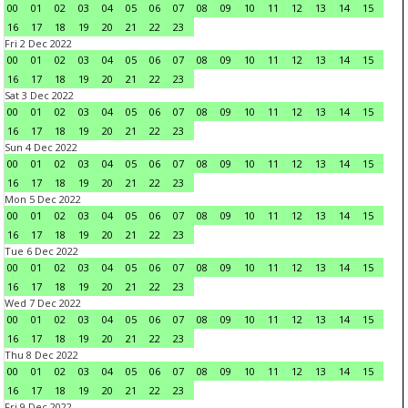
00
01
02
03
04
05
06
07
08
09
10
11
12
13
14
15
16
17
18
19
20
21
22
23
Fri 2 Dec 2022
00
01
02
03
04
05
06
07
08
09
10
11
12
13
14
15
16
17
18
19
20
21
22
23
Sat 3 Dec 2022
00
01
02
03
04
05
06
07
08
09
10
11
12
13
14
15
16
17
18
19
20
21
22
23
Sun 4 Dec 2022
00
01
02
03
04
05
06
07
08
09
10
11
12
13
14
15
16
17
18
19
20
21
22
23
Mon 5 Dec 2022
00
01
02
03
04
05
06
07
08
09
10
11
12
13
14
15
16
17
18
19
20
21
22
23
Tue 6 Dec 2022
00
01
02
03
04
05
06
07
08
09
10
11
12
13
14
15
16
17
18
19
20
21
22
23
Wed 7 Dec 2022
00
01
02
03
04
05
06
07
08
09
10
11
12
13
14
15
16
17
18
19
20
21
22
23
Thu 8 Dec 2022
00
01
02
03
04
05
06
07
08
09
10
11
12
13
14
15
16
17
18
19
20
21
22
23
Fri 9 Dec 2022