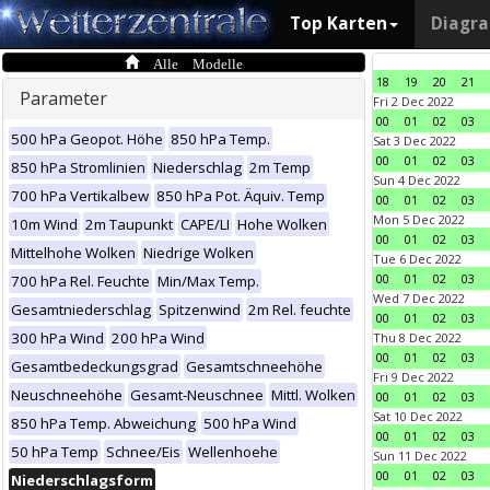
Top Karten
Diagr
Alle Modelle
18
19
20
21
Parameter
Fri 2 Dec 2022
00
01
02
03
500 hPa Geopot. Höhe
850 hPa Temp.
Sat 3 Dec 2022
00
01
02
03
850 hPa Stromlinien
Niederschlag
2m Temp
Sun 4 Dec 2022
700 hPa Vertikalbew
850 hPa Pot. Äquiv. Temp
00
01
02
03
Mon 5 Dec 2022
10m Wind
2m Taupunkt
CAPE/LI
Hohe Wolken
00
01
02
03
Mittelhohe Wolken
Niedrige Wolken
Tue 6 Dec 2022
00
01
02
03
700 hPa Rel. Feuchte
Min/Max Temp.
Wed 7 Dec 2022
Gesamtniederschlag
Spitzenwind
2m Rel. feuchte
00
01
02
03
300 hPa Wind
200 hPa Wind
Thu 8 Dec 2022
00
01
02
03
Gesamtbedeckungsgrad
Gesamtschneehöhe
Fri 9 Dec 2022
Neuschneehöhe
Gesamt-Neuschnee
Mittl. Wolken
00
01
02
03
Sat 10 Dec 2022
850 hPa Temp. Abweichung
500 hPa Wind
00
01
02
03
50 hPa Temp
Schnee/Eis
Wellenhoehe
Sun 11 Dec 2022
00
01
02
03
Niederschlagsform