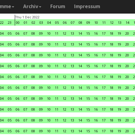
amme
Archiv
Forum
Impressum
Thu 1 Dec 2022
22
23
00
01
02
03
04
05
06
07
08
09
10
11
12
13
14
04
05
06
07
08
09
10
11
12
13
14
15
16
17
18
19
20
2
04
05
06
07
08
09
10
11
12
13
14
15
16
17
18
19
20
2
04
05
06
07
08
09
10
11
12
13
14
15
16
17
18
19
20
2
04
05
06
07
08
09
10
11
12
13
14
15
16
17
18
19
20
2
04
05
06
07
08
09
10
11
12
13
14
15
16
17
18
19
20
2
04
05
06
07
08
09
10
11
12
13
14
15
16
17
18
19
20
2
04
05
06
07
08
09
10
11
12
13
14
15
16
17
18
19
20
2
04
05
06
07
08
09
10
11
12
13
14
15
16
17
18
19
20
2
04
05
06
07
08
09
10
11
12
13
14
15
16
17
18
19
20
2
04
05
06
07
08
09
10
11
12
13
14
15
16
17
18
19
20
2