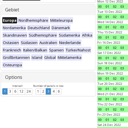
Mon 12 Dec 2022
00
01
02
03
Gebiet
Tue 13 Dec 2022
00
01
02
03
Europa
Nordhemisphäre
Mitteleuropa
Wed 14 Dec 2022
00
01
02
03
Nordamerika
Deutschland
Dänemark
Thu 15 Dec 2022
Skandinavien
Südhemisphäre
Südamerika
Afrika
00
01
02
03
Ostasien
Südasien
Australien
Niederlande
Fri 16 Dec 2022
00
01
02
03
Frankreich
Italien/Balkan
Spanien
Türkei/Nahost
Sat 17 Dec 2022
Großbritannien
Island
Global
Mittelamerika
00
01
02
03
Sun 18 Dec 2022
Osteuropa
00
01
02
03
Mon 19 Dec 2022
Options
00
01
02
03
Tue 20 Dec 2022
Intervall
Number of panels in row
00
01
02
03
1
3
6
12
24
1
2
3
4
6
Wed 21 Dec 2022
00
01
02
03
Thu 22 Dec 2022
00
01
02
03
Fri 23 Dec 2022
00
01
02
03
Sat 24 Dec 2022