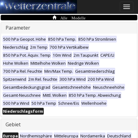
Toggle
naviga
Alle Modelle
Parameter
500 hPa Geopot. Höhe
850 hPa Temp.
850 hPa Stromlinien
Niederschlag
2m Temp
700 hPa Vertikalbew
850 hPa Pot. Äquiv. Temp
10m Wind
2m Taupunkt
CAPE/LI
Hohe Wolken
Mittelhohe Wolken
Niedrige Wolken
700 hPa Rel. Feuchte
Min/Max Temp.
Gesamtniederschlag
Spitzenwind
2m Rel. feuchte
300 hPa Wind
200 hPa Wind
Gesamtbedeckungsgrad
Gesamtschneehöhe
Neuschneehöhe
Gesamt-Neuschnee
Mittl. Wolken
850 hPa Temp. Abweichung
500 hPa Wind
50 hPa Temp
Schnee/Eis
Wellenhoehe
Niederschlagsform
Gebiet
Europa
Nordhemisphäre
Mitteleuropa
Nordamerika
Deutschland