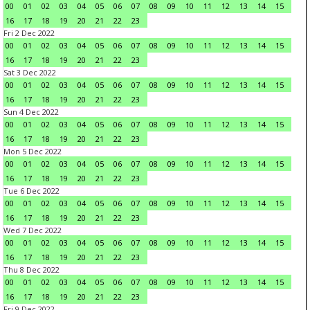
00
01
02
03
04
05
06
07
08
09
10
11
12
13
14
15
16
17
18
19
20
21
22
23
Fri 2 Dec 2022
00
01
02
03
04
05
06
07
08
09
10
11
12
13
14
15
16
17
18
19
20
21
22
23
Sat 3 Dec 2022
00
01
02
03
04
05
06
07
08
09
10
11
12
13
14
15
16
17
18
19
20
21
22
23
Sun 4 Dec 2022
00
01
02
03
04
05
06
07
08
09
10
11
12
13
14
15
16
17
18
19
20
21
22
23
Mon 5 Dec 2022
00
01
02
03
04
05
06
07
08
09
10
11
12
13
14
15
16
17
18
19
20
21
22
23
Tue 6 Dec 2022
00
01
02
03
04
05
06
07
08
09
10
11
12
13
14
15
16
17
18
19
20
21
22
23
Wed 7 Dec 2022
00
01
02
03
04
05
06
07
08
09
10
11
12
13
14
15
16
17
18
19
20
21
22
23
Thu 8 Dec 2022
00
01
02
03
04
05
06
07
08
09
10
11
12
13
14
15
16
17
18
19
20
21
22
23
Fri 9 Dec 2022