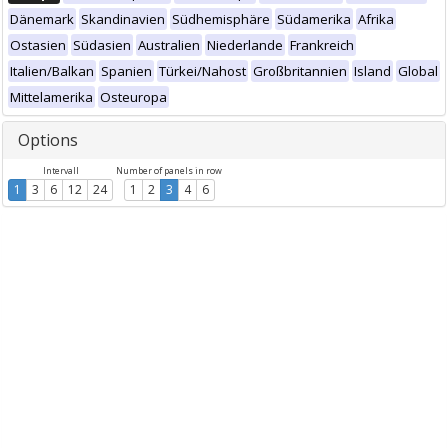
Dänemark
Skandinavien
Südhemisphäre
Südamerika
Afrika
Ostasien
Südasien
Australien
Niederlande
Frankreich
Italien/Balkan
Spanien
Türkei/Nahost
Großbritannien
Island
Global
Mittelamerika
Osteuropa
Options
Intervall
Number of panels in row
1
3
6
12
24
1
2
3
4
6