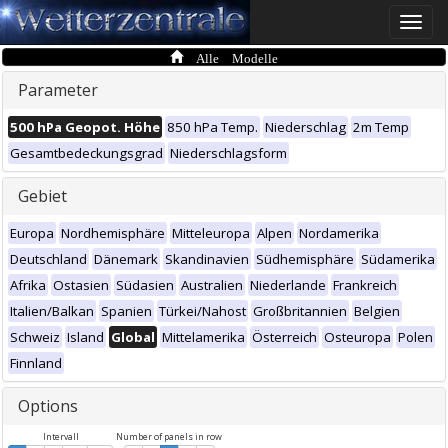
Toggle
naviga
Alle Modelle
Parameter
500 hPa Geopot. Höhe
850 hPa Temp.
Niederschlag
2m Temp
Gesamtbedeckungsgrad
Niederschlagsform
Gebiet
Europa
Nordhemisphäre
Mitteleuropa
Alpen
Nordamerika
Deutschland
Dänemark
Skandinavien
Südhemisphäre
Südamerika
Afrika
Ostasien
Südasien
Australien
Niederlande
Frankreich
Italien/Balkan
Spanien
Türkei/Nahost
Großbritannien
Belgien
Schweiz
Island
Global
Mittelamerika
Österreich
Osteuropa
Polen
Finnland
Options
Intervall
Number of panels in row