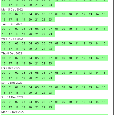
16
17
18
19
20
21
22
23
Mon 5 Dec 2022
00
01
02
03
04
05
06
07
08
09
10
11
12
13
14
15
16
17
18
19
20
21
22
23
Tue 6 Dec 2022
00
01
02
03
04
05
06
07
08
09
10
11
12
13
14
15
16
17
18
19
20
21
22
23
Wed 7 Dec 2022
00
01
02
03
04
05
06
07
08
09
10
11
12
13
14
15
16
17
18
19
20
21
22
23
Thu 8 Dec 2022
00
01
02
03
04
05
06
07
08
09
10
11
12
13
14
15
16
17
18
19
20
21
22
23
Fri 9 Dec 2022
00
01
02
03
04
05
06
07
08
09
10
11
12
13
14
15
16
17
18
19
20
21
22
23
Sat 10 Dec 2022
00
01
02
03
04
05
06
07
08
09
10
11
12
13
14
15
16
17
18
19
20
21
22
23
Sun 11 Dec 2022
00
01
02
03
04
05
06
07
08
09
10
11
12
13
14
15
16
17
18
19
20
21
22
23
Mon 12 Dec 2022