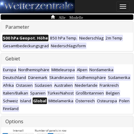
Toggle
naviga
Alle Modelle
Parameter
500 hPa Geopot. Höhe
850 hPa Temp.
Niederschlag
2m Temp
Gesamtbedeckungsgrad
Niederschlagsform
Gebiet
Europa
Nordhemisphäre
Mitteleuropa
Alpen
Nordamerika
Deutschland
Dänemark
Skandinavien
Südhemisphäre
Südamerika
Afrika
Ostasien
Südasien
Australien
Niederlande
Frankreich
Italien/Balkan
Spanien
Türkei/Nahost
Großbritannien
Belgien
Schweiz
Island
Global
Mittelamerika
Österreich
Osteuropa
Polen
Finnland
Options
Intervall
Number of panels in row