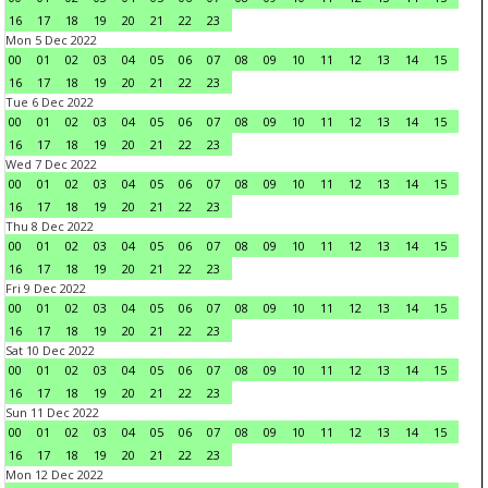
16
17
18
19
20
21
22
23
Mon 5 Dec 2022
00
01
02
03
04
05
06
07
08
09
10
11
12
13
14
15
16
17
18
19
20
21
22
23
Tue 6 Dec 2022
00
01
02
03
04
05
06
07
08
09
10
11
12
13
14
15
16
17
18
19
20
21
22
23
Wed 7 Dec 2022
00
01
02
03
04
05
06
07
08
09
10
11
12
13
14
15
16
17
18
19
20
21
22
23
Thu 8 Dec 2022
00
01
02
03
04
05
06
07
08
09
10
11
12
13
14
15
16
17
18
19
20
21
22
23
Fri 9 Dec 2022
00
01
02
03
04
05
06
07
08
09
10
11
12
13
14
15
16
17
18
19
20
21
22
23
Sat 10 Dec 2022
00
01
02
03
04
05
06
07
08
09
10
11
12
13
14
15
16
17
18
19
20
21
22
23
Sun 11 Dec 2022
00
01
02
03
04
05
06
07
08
09
10
11
12
13
14
15
16
17
18
19
20
21
22
23
Mon 12 Dec 2022