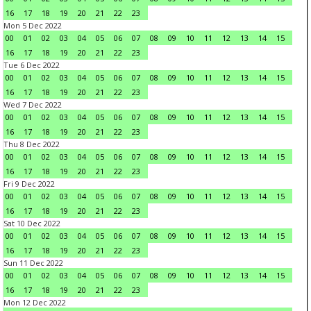
16
17
18
19
20
21
22
23
Mon 5 Dec 2022
00
01
02
03
04
05
06
07
08
09
10
11
12
13
14
15
16
17
18
19
20
21
22
23
Tue 6 Dec 2022
00
01
02
03
04
05
06
07
08
09
10
11
12
13
14
15
16
17
18
19
20
21
22
23
Wed 7 Dec 2022
00
01
02
03
04
05
06
07
08
09
10
11
12
13
14
15
16
17
18
19
20
21
22
23
Thu 8 Dec 2022
00
01
02
03
04
05
06
07
08
09
10
11
12
13
14
15
16
17
18
19
20
21
22
23
Fri 9 Dec 2022
00
01
02
03
04
05
06
07
08
09
10
11
12
13
14
15
16
17
18
19
20
21
22
23
Sat 10 Dec 2022
00
01
02
03
04
05
06
07
08
09
10
11
12
13
14
15
16
17
18
19
20
21
22
23
Sun 11 Dec 2022
00
01
02
03
04
05
06
07
08
09
10
11
12
13
14
15
16
17
18
19
20
21
22
23
Mon 12 Dec 2022