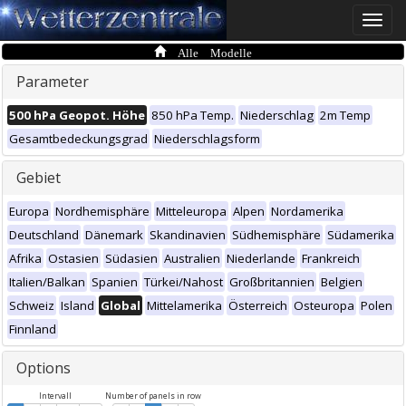
Toggle
naviga
Alle Modelle
Parameter
500 hPa Geopot. Höhe
850 hPa Temp.
Niederschlag
2m Temp
Gesamtbedeckungsgrad
Niederschlagsform
Gebiet
Europa
Nordhemisphäre
Mitteleuropa
Alpen
Nordamerika
Deutschland
Dänemark
Skandinavien
Südhemisphäre
Südamerika
Afrika
Ostasien
Südasien
Australien
Niederlande
Frankreich
Italien/Balkan
Spanien
Türkei/Nahost
Großbritannien
Belgien
Schweiz
Island
Global
Mittelamerika
Österreich
Osteuropa
Polen
Finnland
Options
Intervall
Number of panels in row