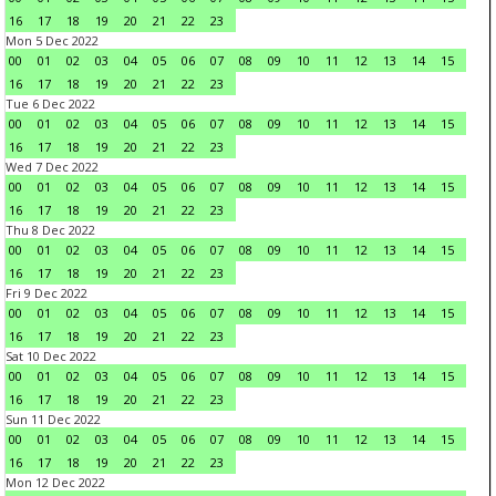
16
17
18
19
20
21
22
23
Mon 5 Dec 2022
00
01
02
03
04
05
06
07
08
09
10
11
12
13
14
15
16
17
18
19
20
21
22
23
Tue 6 Dec 2022
00
01
02
03
04
05
06
07
08
09
10
11
12
13
14
15
16
17
18
19
20
21
22
23
Wed 7 Dec 2022
00
01
02
03
04
05
06
07
08
09
10
11
12
13
14
15
16
17
18
19
20
21
22
23
Thu 8 Dec 2022
00
01
02
03
04
05
06
07
08
09
10
11
12
13
14
15
16
17
18
19
20
21
22
23
Fri 9 Dec 2022
00
01
02
03
04
05
06
07
08
09
10
11
12
13
14
15
16
17
18
19
20
21
22
23
Sat 10 Dec 2022
00
01
02
03
04
05
06
07
08
09
10
11
12
13
14
15
16
17
18
19
20
21
22
23
Sun 11 Dec 2022
00
01
02
03
04
05
06
07
08
09
10
11
12
13
14
15
16
17
18
19
20
21
22
23
Mon 12 Dec 2022