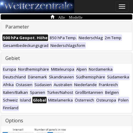
Toggle
naviga
Alle Modelle
Parameter
500 hPa Geopot. Höhe
850 hPa Temp.
Niederschlag
2m Temp
Gesamtbedeckungsgrad
Niederschlagsform
Gebiet
Europa
Nordhemisphäre
Mitteleuropa
Alpen
Nordamerika
Deutschland
Dänemark
Skandinavien
Südhemisphäre
Südamerika
Afrika
Ostasien
Südasien
Australien
Niederlande
Frankreich
Italien/Balkan
Spanien
Türkei/Nahost
Großbritannien
Belgien
Schweiz
Island
Global
Mittelamerika
Österreich
Osteuropa
Polen
Finnland
Options
Intervall
Number of panels in row