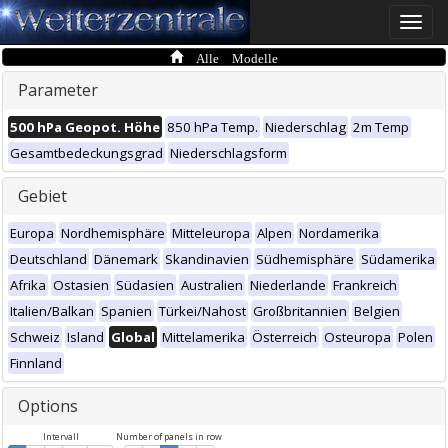
Toggle
naviga
Alle Modelle
Parameter
500 hPa Geopot. Höhe
850 hPa Temp.
Niederschlag
2m Temp
Gesamtbedeckungsgrad
Niederschlagsform
Gebiet
Europa
Nordhemisphäre
Mitteleuropa
Alpen
Nordamerika
Deutschland
Dänemark
Skandinavien
Südhemisphäre
Südamerika
Afrika
Ostasien
Südasien
Australien
Niederlande
Frankreich
Italien/Balkan
Spanien
Türkei/Nahost
Großbritannien
Belgien
Schweiz
Island
Global
Mittelamerika
Österreich
Osteuropa
Polen
Finnland
Options
Intervall
Number of panels in row