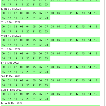
16
17
18
19
20
21
22
23
Mon 5 Dec 2022
00
01
02
03
04
05
06
07
08
09
10
11
12
13
14
15
16
17
18
19
20
21
22
23
Tue 6 Dec 2022
00
01
02
03
04
05
06
07
08
09
10
11
12
13
14
15
16
17
18
19
20
21
22
23
Wed 7 Dec 2022
00
01
02
03
04
05
06
07
08
09
10
11
12
13
14
15
16
17
18
19
20
21
22
23
Thu 8 Dec 2022
00
01
02
03
04
05
06
07
08
09
10
11
12
13
14
15
16
17
18
19
20
21
22
23
Fri 9 Dec 2022
00
01
02
03
04
05
06
07
08
09
10
11
12
13
14
15
16
17
18
19
20
21
22
23
Sat 10 Dec 2022
00
01
02
03
04
05
06
07
08
09
10
11
12
13
14
15
16
17
18
19
20
21
22
23
Sun 11 Dec 2022
00
01
02
03
04
05
06
07
08
09
10
11
12
13
14
15
16
17
18
19
20
21
22
23
Mon 12 Dec 2022