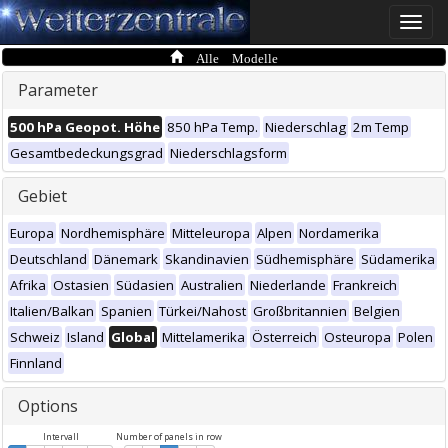
Toggle
naviga
Alle Modelle
Parameter
500 hPa Geopot. Höhe
850 hPa Temp.
Niederschlag
2m Temp
Gesamtbedeckungsgrad
Niederschlagsform
Gebiet
Europa
Nordhemisphäre
Mitteleuropa
Alpen
Nordamerika
Deutschland
Dänemark
Skandinavien
Südhemisphäre
Südamerika
Afrika
Ostasien
Südasien
Australien
Niederlande
Frankreich
Italien/Balkan
Spanien
Türkei/Nahost
Großbritannien
Belgien
Schweiz
Island
Global
Mittelamerika
Österreich
Osteuropa
Polen
Finnland
Options
Intervall
Number of panels in row