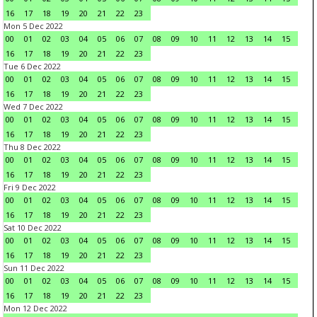
16
17
18
19
20
21
22
23
Mon 5 Dec 2022
00
01
02
03
04
05
06
07
08
09
10
11
12
13
14
15
16
17
18
19
20
21
22
23
Tue 6 Dec 2022
00
01
02
03
04
05
06
07
08
09
10
11
12
13
14
15
16
17
18
19
20
21
22
23
Wed 7 Dec 2022
00
01
02
03
04
05
06
07
08
09
10
11
12
13
14
15
16
17
18
19
20
21
22
23
Thu 8 Dec 2022
00
01
02
03
04
05
06
07
08
09
10
11
12
13
14
15
16
17
18
19
20
21
22
23
Fri 9 Dec 2022
00
01
02
03
04
05
06
07
08
09
10
11
12
13
14
15
16
17
18
19
20
21
22
23
Sat 10 Dec 2022
00
01
02
03
04
05
06
07
08
09
10
11
12
13
14
15
16
17
18
19
20
21
22
23
Sun 11 Dec 2022
00
01
02
03
04
05
06
07
08
09
10
11
12
13
14
15
16
17
18
19
20
21
22
23
Mon 12 Dec 2022