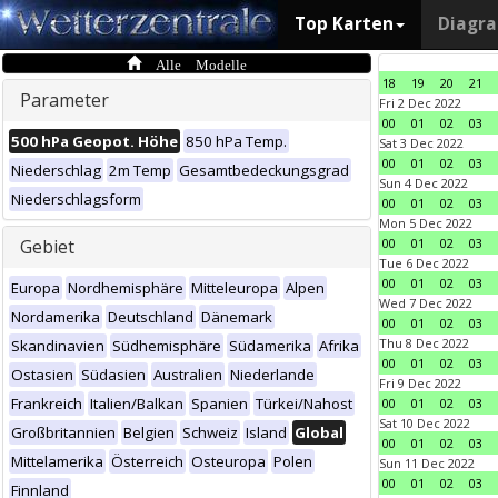
Top Karten
Diagr
Alle Modelle
18
19
20
21
Parameter
Fri 2 Dec 2022
00
01
02
03
500 hPa Geopot. Höhe
850 hPa Temp.
Sat 3 Dec 2022
00
01
02
03
Niederschlag
2m Temp
Gesamtbedeckungsgrad
Sun 4 Dec 2022
Niederschlagsform
00
01
02
03
Mon 5 Dec 2022
Gebiet
00
01
02
03
Tue 6 Dec 2022
00
01
02
03
Europa
Nordhemisphäre
Mitteleuropa
Alpen
Wed 7 Dec 2022
Nordamerika
Deutschland
Dänemark
00
01
02
03
Thu 8 Dec 2022
Skandinavien
Südhemisphäre
Südamerika
Afrika
00
01
02
03
Ostasien
Südasien
Australien
Niederlande
Fri 9 Dec 2022
Frankreich
Italien/Balkan
Spanien
Türkei/Nahost
00
01
02
03
Sat 10 Dec 2022
Großbritannien
Belgien
Schweiz
Island
Global
00
01
02
03
Mittelamerika
Österreich
Osteuropa
Polen
Sun 11 Dec 2022
00
01
02
03
Finnland