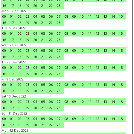
16
17
18
19
20
21
22
23
Mon 5 Dec 2022
00
01
02
03
04
05
06
07
08
09
10
11
12
13
14
15
16
17
18
19
20
21
22
23
Tue 6 Dec 2022
00
01
02
03
04
05
06
07
08
09
10
11
12
13
14
15
16
17
18
19
20
21
22
23
Wed 7 Dec 2022
00
01
02
03
04
05
06
07
08
09
10
11
12
13
14
15
16
17
18
19
20
21
22
23
Thu 8 Dec 2022
00
01
02
03
04
05
06
07
08
09
10
11
12
13
14
15
16
17
18
19
20
21
22
23
Fri 9 Dec 2022
00
01
02
03
04
05
06
07
08
09
10
11
12
13
14
15
16
17
18
19
20
21
22
23
Sat 10 Dec 2022
00
01
02
03
04
05
06
07
08
09
10
11
12
13
14
15
16
17
18
19
20
21
22
23
Sun 11 Dec 2022
00
01
02
03
04
05
06
07
08
09
10
11
12
13
14
15
16
17
18
19
20
21
22
23
Mon 12 Dec 2022