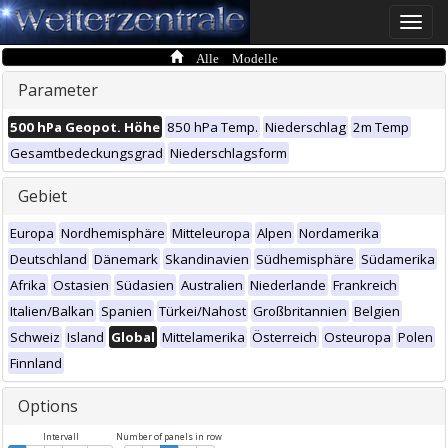
Toggle
naviga
Alle Modelle
Parameter
500 hPa Geopot. Höhe
850 hPa Temp.
Niederschlag
2m Temp
Gesamtbedeckungsgrad
Niederschlagsform
Gebiet
Europa
Nordhemisphäre
Mitteleuropa
Alpen
Nordamerika
Deutschland
Dänemark
Skandinavien
Südhemisphäre
Südamerika
Afrika
Ostasien
Südasien
Australien
Niederlande
Frankreich
Italien/Balkan
Spanien
Türkei/Nahost
Großbritannien
Belgien
Schweiz
Island
Global
Mittelamerika
Österreich
Osteuropa
Polen
Finnland
Options
Intervall
Number of panels in row